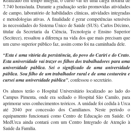
Realizado em tempo integral, o curso vai ter uma carga horária de
7.740 horas/aula. Durante a graduação serão promovidas atividades
de campo, laboratório de habilidades clínicas, atividades integradas
e metodologias ativas. A finalidade é gerar competências sensíveis
às necessidades do Sistema Único de Saúde (SUS). Carlos Décimo,
titular da Secretaria da Ciência, Tecnologia e Ensino Superior
(Secitece), ressaltou a diferença na vida dos que mais precisam que
um curso superior público faz, assim como foi na caminhada dele.
“Esta é uma vitória da persistência, do povo do Cariri e do Crato.
Esta universidade vai trazer os filhos dos trabalhadores para uma
universidade pública. Sei o significado de uma universidade
pública. Sou filho de um trabalhador rural e de uma costureira e
cursei uma universidade pública”
, confessou o secretário.
Os alunos terão o Hospital Universitário localizado ao lado do
Campus Pimenta, onde era sediado o Hospital São Camilo, para
aprimorar seus conhecimentos teóricos. A unidade foi cedida à Urca
até 2040 por concessão dos Camilianos. Neste período o
equipamento funcionará como Centro de Educação em Saúde. O
MedUrca ainda contará com um Centro Integrado de Atenção à
Saúde da Família.