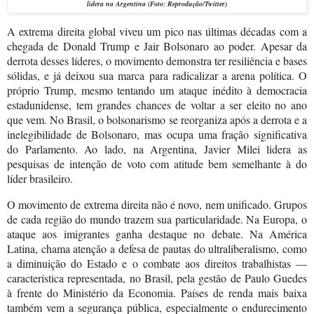
lidera
na
Argentina
(Foto: Reprodução/Twitter)
A extrema direita global viveu um pico nas últimas décadas com a
chegada de Donald Trump e Jair Bolsonaro ao poder. Apesar da
derrota desses líderes, o movimento demonstra ter resiliência e bases
sólidas, e já deixou sua marca para radicalizar a arena política. O
próprio Trump, mesmo tentando um ataque inédito à democracia
estadunidense, tem grandes chances de voltar a ser eleito no ano
que vem. No Brasil, o bolsonarismo se reorganiza após a derrota e a
inelegibilidade de Bolsonaro, mas ocupa uma fração significativa
do Parlamento. Ao lado, na Argentina, Javier Milei lidera as
pesquisas de intenção de voto com atitude bem semelhante à do
líder brasileiro.
O movimento de extrema direita não é novo, nem unificado. Grupos
de cada região do mundo trazem sua particularidade. Na Europa, o
ataque aos imigrantes ganha destaque no debate. Na América
Latina, chama atenção a defesa de pautas do ultraliberalismo, como
a diminuição do Estado e o combate aos direitos trabalhistas —
característica representada, no Brasil, pela gestão de Paulo Guedes
à frente do Ministério da Economia. Países de renda mais baixa
também vem a segurança pública, especialmente o endurecimento