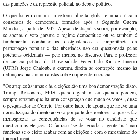
das punições e da repressão policial, no debate político.
O que há em comum na extrema direita global é uma crítica a
consensos de democracia formados após a Segunda Guerra
Mundial, a partir de 1945. Apesar de disputas sobre, por exemplo,
se apenas o voto garante o regime democrático ou se também é
fundamental combater as desigualdades, a importância da
participação popular e das liberdades não era questionada pelas
potências ocidentais — pelo menos, no discurso. Para o professor
de ciência política da Universidade Federal do Rio de Janeiro
(UFRJ) Jorge Chaloub, a extrema direita se contrapõe mesmo às
definições mais minimalistas sobre o que é democracia.
"Os ataques às urnas e às eleições são uma boa demonstração disso.
Trump, Bolsonaro, Milei, quando ganham ou quando perdem,
sempre retratam que há uma conspiração que muda os votos", disse
o pesquisador ao Correio. Por outro lado, ele aponta que houve uma
normalização do direito ao voto por parte dos eleitores, o que os faz
menosprezar as consequências de se votar no candidato que
questiona as eleições. O famoso "se der errado, a gente tira" não
funciona se o eleito acabar com as eleições e com o mecanismo do
impeachment.