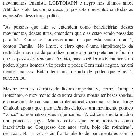
movimentos feminista, LGBTQIAPN e negro nos últimos anos.
Atitudes violentas contra esses grupos estão presentes em todas as
expressões dessa força política.
"As pessoas que não se entendem como beneficiárias desses
movimentos, dessas lutas, entendem que elas estão sendo passadas
para trás. Como se houvesse uma fila que está sendo furada",
contou Camila. "No limite, é claro que é uma simplificação da
realidade, mas não dá para dizer que é algo completamente fora do
que as pessoas vivenciam. De fato, para você ter mais mulheres no
poder, alguns homens vão perder o poder. Com mais negros, haverá
menos brancos. Então tem uma disputa de poder que é real",
acrescentou.
Mesmo com as derrotas de líderes importantes, como Trump e
Bolsonaro, o movimento de extrema direita mostra ter bases sólidas,
e conseguiu deixar sua marca de radicalização na política. Jorge
Chaloub aponta que, para além das eleições, um movimento político
"vence" ao normalizar seus argumentos. "A extrema direita mudou
um pouco o jogo. Muitas coisas que eram tomadas como
inaceitáveis no Congresso dez anos atrás, hoje são rotineiras",
destacou. Basta ver: o confronto aberto de parlamentares com o