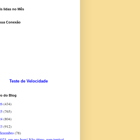
s lidas no Mês
 sua Conexão
Teste de Velocidade
vo do Blog
26
(434)
25
(765)
24
(804)
23
(912)
dezembro
(78)
2023, um ano bom! Não ótimo, nem terrível,