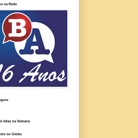
os na Rede
eguro
is lidas na Semana
ntes no Globo