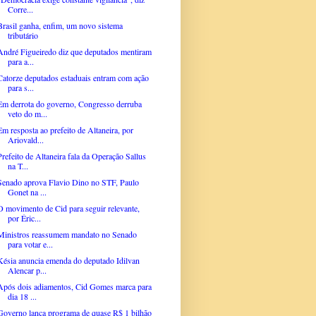
Corre...
Brasil ganha, enfim, um novo sistema
tributário
André Figueiredo diz que deputados mentiram
para a...
Catorze deputados estaduais entram com ação
para s...
Em derrota do governo, Congresso derruba
veto do m...
Em resposta ao prefeito de Altaneira, por
Ariovald...
Prefeito de Altaneira fala da Operação Sallus
na T...
Senado aprova Flavio Dino no STF, Paulo
Gonet na ...
O movimento de Cid para seguir relevante,
por Éric...
Ministros reassumem mandato no Senado
para votar e...
Késia anuncia emenda do deputado Idilvan
Alencar p...
Após dois adiamentos, Cid Gomes marca para
dia 18 ...
Governo lança programa de quase R$ 1 bilhão