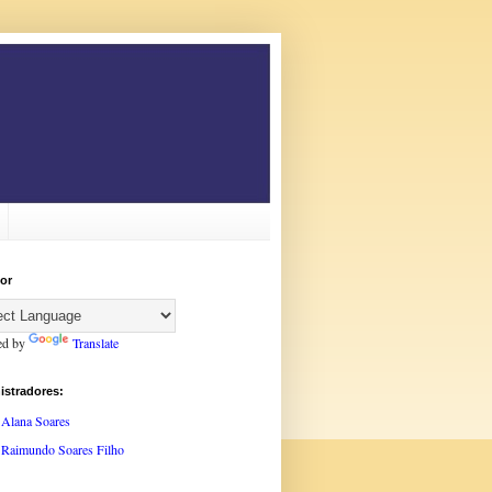
or
ed by
Translate
istradores:
Alana Soares
Raimundo Soares Filho