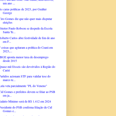
um ano ...
As caras políticas de 2023, por Guálter
George
Ciro Gomes diz que não quer mais disputar
eleições
Diretor Paulo Robson se despede da Escola
Santa Te...
Roberto Carlos abre festividade de fim de ano
em F...
7 coisas que agitaram a política do Ceará em
2023,...
IBGE aponta menor taxa de desemprego
desde 2015
Quase mil fósseis são devolvidos à Região do
Cariri
Partidos acionam STF para validar tese do
marco te...
Lula veta parcialmente "PL do Veneno"
Cid Gomes e prefeitos devem se filiar ao PSB
em ja...
Salário Mínimo será de R$ 1.412 em 2024
Presidente do PSB confirma filiação de Cid
Gomes e...