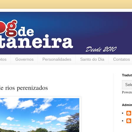
otos
Governos
Personalidades
Santo do Dia
Contatos
Tradut
e rios perenizados
Power
Admin