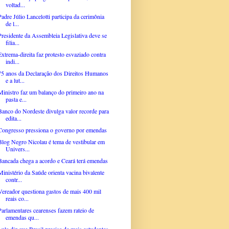
voltad...
Padre Júlio Lancelotti participa da cerimônia
de l...
Presidente da Assembleia Legislativa deve se
filia...
Extrema-direita faz protesto esvaziado contra
indi...
75 anos da Declaração dos Direitos Humanos
e a lut...
Ministro faz um balanço do primeiro ano na
pasta e...
Banco do Nordeste divulga valor recorde para
edita...
Congresso pressiona o governo por emendas
Blog Negro Nicolau é tema de vestibular em
Univers...
Bancada chega a acordo e Ceará terá emendas
Ministério da Saúde orienta vacina bivalente
contr...
Vereador questiona gastos de mais 400 mil
reais co...
Parlamentares cearenses fazem rateio de
emendas qu...
Lula diz que Brasil precisa de mais estudantes