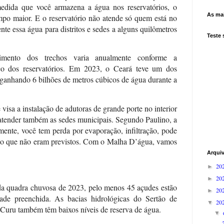
dida que você armazena a água nos reservatórios, o
As mai
empo maior. E o reservatório não atende só quem está no
nte essa água para distritos e sedes a alguns quilômetros
Teste
imento dos trechos varia anualmente conforme a
ico dos reservatórios. Em 2023, o Ceará teve um dos
 ganhando 6 bilhões de metros cúbicos de água durante a
isa a instalação de adutoras de grande porte no interior
 atender também as sedes municipais. Segundo Paulino, a
mente, você tem perda por evaporação, infiltração, pode
ho que não eram previstos. Com o Malha D’água, vamos
Arqui
20
►
20
►
da quadra chuvosa de 2023, pelo menos 45 açudes estão
20
►
e preenchida. As bacias hidrológicas do Sertão de
20
▼
 Curu também têm baixos níveis de reserva de água.
▼