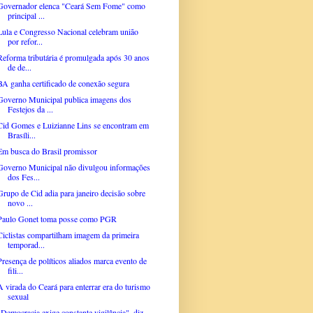
Governador elenca "Ceará Sem Fome" como
principal ...
Lula e Congresso Nacional celebram união
por refor...
Reforma tributária é promulgada após 30 anos
de de...
BA ganha certificado de conexão segura
Governo Municipal publica imagens dos
Festejos da ...
Cid Gomes e Luizianne Lins se encontram em
Brasíli...
Em busca do Brasil promissor
Governo Municipal não divulgou informações
dos Fes...
Grupo de Cid adia para janeiro decisão sobre
novo ...
Paulo Gonet toma posse como PGR
Ciclistas compartilham imagem da primeira
temporad...
Presença de políticos aliados marca evento de
fili...
A virada do Ceará para enterrar era do turismo
sexual
"Democracia exige constante vigilância", diz