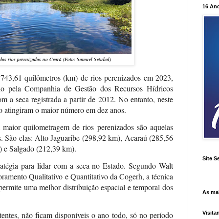
16 An
dos rios perenizados no Ceará (Foto: Samuel Setubal)
743,61 quilômetros (km) de rios perenizados em 2023,
do pela Companhia de Gestão dos Recursos Hídricos
m a seca registrada a partir de 2012. No entanto, neste
ão atingiram o maior número em dez anos.
m maior quilometragem de rios perenizados são aquelas
 São elas: Alto Jaguaribe (298,92 km), Acaraú (285,56
) e Salgado (212,39 km).
Site S
ratégia para lidar com a seca no Estado. Segundo Walt
ramento Qualitativo e Quantitativo da Cogerh, a técnica
permite uma melhor distribuição espacial e temporal dos
As ma
Visita
tentes, não ficam disponíveis o ano todo, só no período