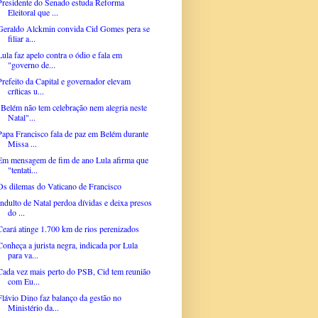
Presidente do Senado estuda Reforma
Eleitoral que ...
Geraldo Alckmin convida Cid Gomes pera se
filiar a...
Lula faz apelo contra o ódio e fala em
"governo de...
Prefeito da Capital e governador elevam
críticas u...
"Belém não tem celebração nem alegria neste
Natal"...
Papa Francisco fala de paz em Belém durante
Missa ...
Em mensagem de fim de ano Lula afirma que
"tentati...
Os dilemas do Vaticano de Francisco
Indulto de Natal perdoa dívidas e deixa presos
do ...
Ceará atinge 1.700 km de rios perenizados
Conheça a jurista negra, indicada por Lula
para va...
Cada vez mais perto do PSB, Cid tem reunião
com Eu...
Flávio Dino faz balanço da gestão no
Ministério da...