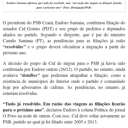
Eudoro Santana afirmou que t
udo foi resolvido, mas
“
em razão das viagens as filiações ficarão
para o próximo ano”
(Foto:
Divulgação/PSB
)
O presidente do PSB Ceará, Eudoro Santana, confirmou filiação do
senador Cid Gomes (PDT) e seu grupo de prefeitos e deputados
aliados no partido. Segundo o dirigente, que é pai do ministro
Camilo Santana (PT), as pendências para as filiações já estão
“resolvidas”
e o grupo deverá oficializar a migração a partir do
próximo ano.
A decisão do grupo de Cid de migrar para o PSB já havia sido
confirmada por Eudoro ontem (26/12). O partido, no entanto, ainda
avaliava
“detalhes”
que poderiam atrapalhar a filiação, como a
existência de municípios do Interior onde o partido é comandado
hoje por adversários de cidistas. As pendências, no entanto, já
estariam resolvidas.
“Tudo já resolvido. Em razão das viagens as filiações ficarão
para o próximo ano”
, declarou Eudoro à coluna Política do jornal
O Povo na noite de ontem. Com isso, Cid deve voltar novamente ao
PSB, partido ao qual já foi filiado entre 2005 e 2013.