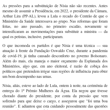
As pressões para a substituição de Nísia não são recentes. Antes
mesmo de assumir a Presidência, em 2022, o presidente da Câmara,
Arthur Lira (PP-AL), levou a Lula o recado do Centrão de que o
Ministério da Saúde interessava ao grupo. Nas reformas que foram
feitas, no ano passado, no primeiro escalão, novamente se
intensificaram as movimentações para substituir a ministra — da
qual os petistas, inclusive, participaram.
O que incomoda os partidos é que Nísia é uma técnica — sua
atuação à frente da Fundação Oswaldo Cruz, durante a pandemia
de covid-19, já tinha causado desconforto no governo Bolsonaro.
Além do mais, ela maneja o maior orçamento da Esplanada dos
Ministérios, algo que, em ano eleitoral, é razão de cobiça dos
políticos que pretendem irrigar suas regiões de influência para obter
um bom desempenho nas urnas.
Nísia, aliás, esteve ao lado de Lula, ontem à noite, na cerimônia de
entrega do 1º Prêmio Mulheres da Água. Ela negou que tivesse
chorado diante do presidente, por conta da pressão que vem
sofrendo para que deixe o cargo, e assegurou que "foi uma boa
reunião". E adiantou que esta cuidando pessoalmente das questões