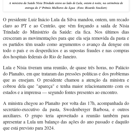
A ministra da Saúde
Nísia Trindade
esteve ao lado de Lula, ontem à noite, na cerimônia de
entrega do 1º Prêmio Mulheres da Água (Foto: Ricardo Stuckert)
O presidente Luiz Inácio Lula da Silva mandou, ontem, um recado
claro ao PT e ao Centrão, que vêm forçando a saída de Nísia
Trindade do Ministério da Saúde: ela fica. Nos últimos dias
cresceram as movimentações para que ela seja removida da pasta e
os partidos têm usado como argumentos o avanço da dengue em
todo o país e os desperdícios e as supostas fraudes e nas compras
dos hospitais federais do Rio de Janeiro.
Lula e Nísia tiveram uma reunião, de quase três horas, no Palácio
do Planalto, em que trataram das pressões políticas e dos problemas
que as ensejam. O presidente chamou a atenção da ministra e
cobrou dela que "apareça" e tenha maior relacionamento com os
estados e a imprensa — segundo fontes presentes ao encontro.
A ministra chegou ao Planalto por volta das 17h, acompanhada do
secretário-executivo da pasta, Swedenberger Barbosa, e outros
auxiliares. O grupo teria aproveitado a reunião também para
apresentar a Lula um balanço das ações do ano passado e daquilo
que está previsto para 2024.