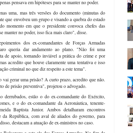
apenas pensava em hipóteses para se manter no poder.
nas uma, mas três versões do documento (minutas do
bate que envolveu um grupo e visando a quebra do estado
r do momento em que o presidente convoca chefes das
 manter no poder, isso fica mais claro", disse.
epoimentos dos ex-comandantes de Forças Armadas
naro queria dar andamento ao plano. "Não foi uma
lta de apoio, tornando inviável a prática do crime e por
 mas acredito que houve claramente uma tentativa e isso
ção criminal no que diz respeito a este tema".
o vai gerar uma prisão? A curto prazo, acredito que não.
o de prisão preventiva", projetou o advogado.
o derrubados, estão o do ex-comandante do Exército,
omes, e o do ex-comandante da Aeronáutica, tenente-
meida Baptista Junior. Ambos detalharam encontros
e da República, com aval de aliados do governo, para
disso, destacam a atuação de ex-ministros no caso.
re Bolsonaro e esta ala das Forças Armadas. No fim de