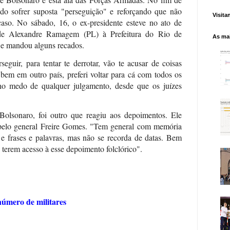
do sofrer suposta "perseguição" e reforçando que não
Visita
caso. No sábado, 16, o ex-presidente esteve no ato de
 de Alexandre Ramagem (PL) à Prefeitura do Rio de
As mai
u e mandou alguns recados.
seguir, para tentar te derrotar, vão te acusar de coisas
o bem em outro país, preferi voltar para cá com todos os
ho medo de qualquer julgamento, desde que os juízes
olsonaro, foi outro que reagiu aos depoimentos. Ele
F pelo general Freire Gomes. "Tem general com memória
s e frases e palavras, mas não se recorda de datas. Bem
 terem acesso à esse depoimento folclórico".
número de militares