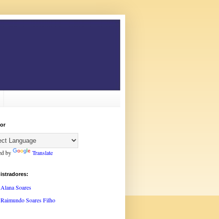
or
ed by
Translate
istradores:
Alana Soares
Raimundo Soares Filho