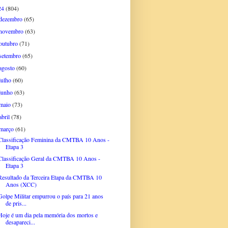
24
(804)
dezembro
(65)
novembro
(63)
outubro
(71)
setembro
(65)
agosto
(60)
julho
(60)
junho
(63)
maio
(73)
abril
(78)
março
(61)
Classificação Feminina da CMTBA 10 Anos -
Etapa 3
Classificação Geral da CMTBA 10 Anos -
Etapa 3
Resultado da Terceira Etapa da CMTBA 10
Anos (XCC)
Golpe Militar empurrou o país para 21 anos
de pris...
Hoje é um dia pela memória dos mortos e
desapareci...