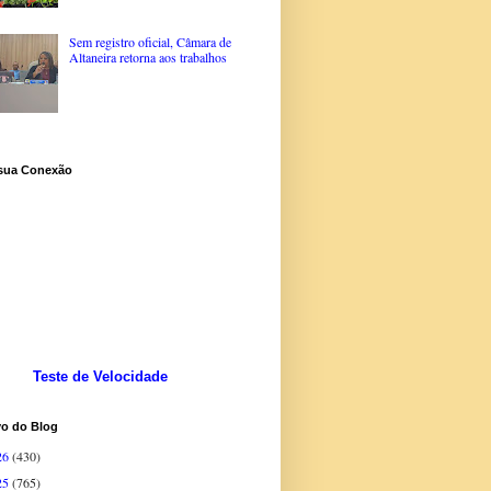
Sem registro oficial, Câmara de
Altaneira retorna aos trabalhos
 sua Conexão
Teste de Velocidade
vo do Blog
26
(430)
25
(765)