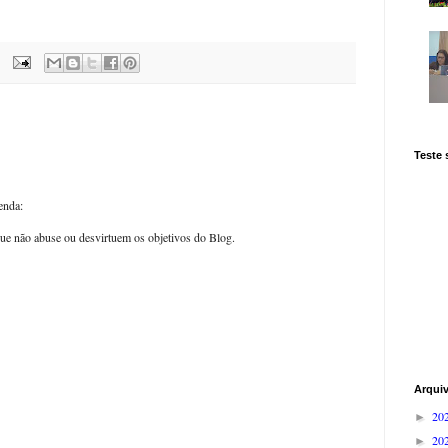
Teste
enda:
ue não abuse ou desvirtuem os objetivos do Blog.
Arqui
20
►
20
►