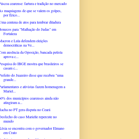
Páscoa cearense: fartura e tradição no mercado
As maquiagens de que se valem os golpes,
por Érico...
Uma centena de atos para lembrar ditadura
Bonecos para "Malhação do Judas" em
Fortaleza
Macron e Lula defendem eleições
democráticas na Ve...
Com ausência da Oposição, bancada petista
aprova c...
Pesquisa do IBGE mostra que brasileiros se
casam c...
Prefeito do Juazeiro disse que recebeu "uma
grande...
Parlamentares e ativistas fazem homenagem a
Mariel...
60% dos municípios cearenses ainda não
atingiram a...
Racha no PT gera disputa no Ceará
Desfecho do caso Marielle repercute no
mundo
Késia se encontra com o governador Elmano
em Crato