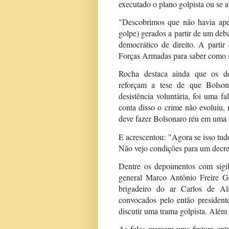
executado o plano golpista ou se 
"Descobrimos que não havia ape
golpe) gerados a partir de um de
democrático de direito. A parti
Forças Armadas para saber como se
Rocha destaca ainda que os d
reforçam a tese de que Bolso
desistência voluntária, foi uma fa
conta disso o crime não evoluiu,
deve fazer Bolsonaro réu em uma a
E acrescentou: "Agora se isso tud
Não vejo condições para um decret
Dentre os depoimentos com sigil
general Marco Antônio Freire G
brigadeiro do ar Carlos de Al
convocados pelo então president
discutir uma trama golpista. Além 
As falas marcam uma fratura ent