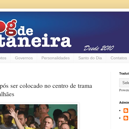
otos
Governos
Personalidades
Santo do Dia
Contatos
Tradut
pós ser colocado no centro de trama
Power
alhães
Admin