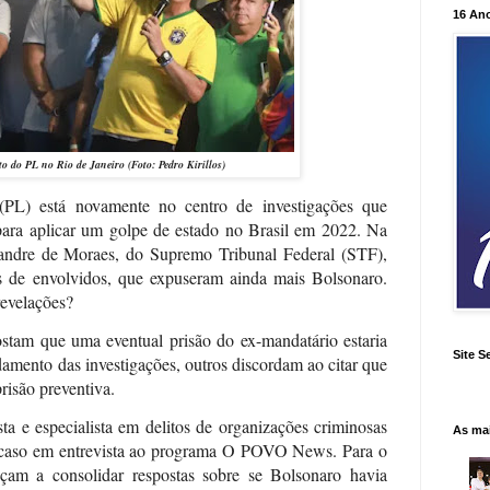
16 An
to do PL no Rio de Janeiro
(Foto: Pedro Kirillos)
 (PL) está novamente no centro de investigações que
para aplicar um golpe de estado no Brasil em 2022. Na
andre de Moraes, do Supremo Tribunal Federal (STF),
s de envolvidos, que expuseram ainda mais Bolsonaro.
revelações?
ostam que uma eventual prisão do ex-mandatário estaria
Site S
damento das investigações, outros discordam ao citar que
risão preventiva.
ta e especialista em delitos de organizações criminosas
As ma
caso em entrevista ao programa O POVO News. Para o
am a consolidar respostas sobre se Bolsonaro havia