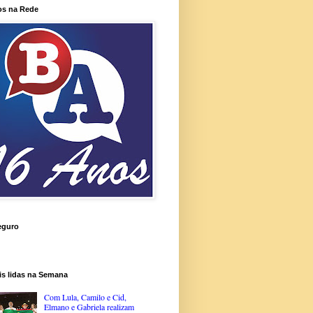
os na Rede
eguro
is lidas na Semana
Com Lula, Camilo e Cid,
Elmano e Gabriela realizam