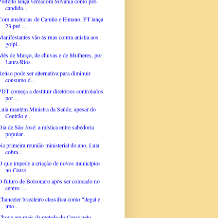
Prefeito lança vereadora Silvania como pré-
candida...
Com ausências de Camilo e Elmano, PT lança
23 pré-...
Manifestantes vão às ruas contra anistia aos
golpi...
Mês de Março, de chuvas e de Mulheres, por
Laura Rios
Reúso pode ser alternativa para diminuir
consumo d...
PDT começa a destituir diretórios controlados
por ...
Lula mantém Ministra da Saúde, apesar do
Centrão e...
Dia de São José: a mística entre sabedoria
popular...
Na primeira reunião ministerial do ano, Lula
cobra...
O que impede a criação de novos municípios
no Ceará
O futuro de Bolsonaro após ser colocado no
centro ...
Chanceler brasileiro classifica como "ilegal e
imo...
Chove em mais da metade do Ceará pelo