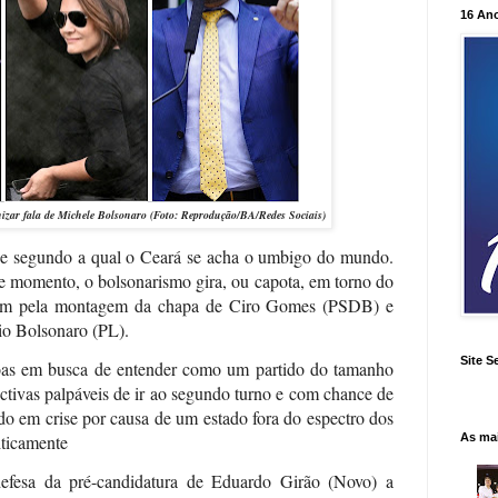
16 An
nizar fala de Michele Bolsonaro (Foto: Reprodução/BA/Redes Sociais)
rase segundo a qual o Ceará se acha o umbigo do mundo.
e momento, o bolsonarismo gira, ou capota, em torno do
am pela montagem da chapa de Ciro Gomes (PSDB) e
o Bolsonaro (PL).
Site S
soas em busca de entender como um partido do tamanho
ctivas palpáveis de ir ao segundo turno e com chance de
ado em crise por causa de um estado fora do espectro dos
As ma
iticamente
defesa da pré-candidatura de Eduardo Girão (Novo) a