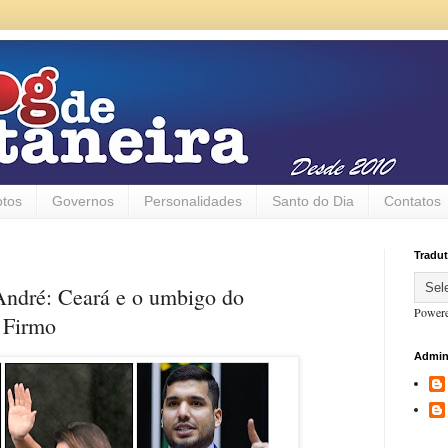
otos
Governos
Personalidades
Santo do Dia
Contatos
Tradut
André: Ceará e o umbigo do
Power
 Firmo
Admin