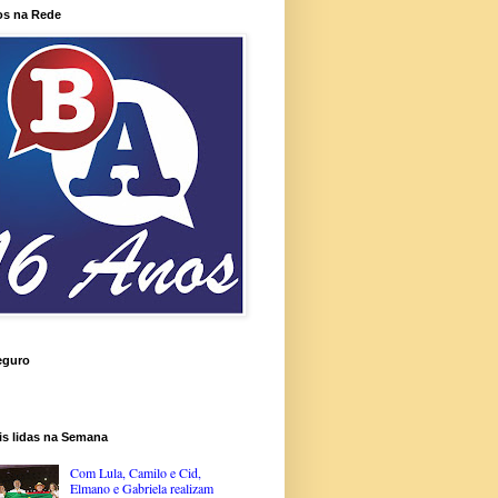
os na Rede
eguro
is lidas na Semana
Com Lula, Camilo e Cid,
Elmano e Gabriela realizam