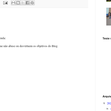
enda:
Teste
ue não abuse ou desvirtuem os objetivos do Blog.
Arqui
20
▼
►