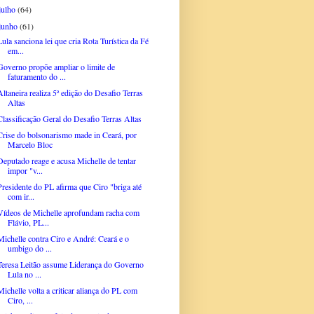
julho
(64)
junho
(61)
Lula sanciona lei que cria Rota Turística da Fé
em...
Governo propõe ampliar o limite de
faturamento do ...
Altaneira realiza 5ª edição do Desafio Terras
Altas
Classificação Geral do Desafio Terras Altas
Crise do bolsonarismo made in Ceará, por
Marcelo Bloc
Deputado reage e acusa Michelle de tentar
impor "v...
Presidente do PL afirma que Ciro "briga até
com ir...
Vídeos de Michelle aprofundam racha com
Flávio, PL...
Michelle contra Ciro e André: Ceará e o
umbigo do ...
Teresa Leitão assume Liderança do Governo
Lula no ...
Michelle volta a criticar aliança do PL com
Ciro, ...