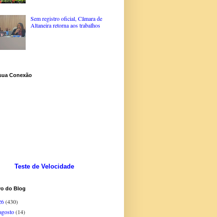
Sem registro oficial, Câmara de
Altaneira retorna aos trabalhos
 sua Conexão
Teste de Velocidade
vo do Blog
26
(430)
agosto
(14)