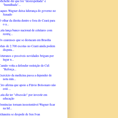
Michelle diz que foi "desrespeitada" e
"humilhada"...
Jaques Wagner deixa liderança do governo no
Senado
O olhar da direita dentro e fora do Ceará para
o a...
Lula lança banco nacional de celulares com
restriç...
Os cearenses que se destacam em Brasília
Mais de 2.700 escolas no Ceará ainda podem
disputa...
Veteranos e possíveis novidades brigam por
lugar n...
Camilo volta a defender reeleição de Cid:
"Reforça...
Exercício da medicina passa a depender de
nota mín...
Ciro afirma que apoio a Flávio Bolsonaro não
está ...
Lula diz ter "obsessão" por investir em
educação
Denúncias tornam insustentável Wagner ficar
na lid...
Altaneira se despede de Seu Ivan