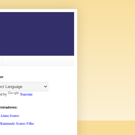
or
ed by
Translate
istradores:
Alana Soares
Raimundo Soares Filho