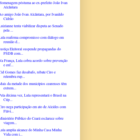
Homenagem póstuma ao ex-prefeito João Ivan
Alcântara
Ao amigo João Ivan Alcântara, por Ivanildo
Cidrão
Luizianne tenta viabilizar disputa ao Senado
pela ...
Lula reafirma compromisso com diálogo em
reunião d...
Justiça Eleitoral suspende propagandas do
PSDB com...
Na França, Lula cobra acordo sobre prevenção
e enf...
Cid Gomes faz desabafo, rebate Ciro e
relembra rup...
Mais da metade dos municípios cearenses têm
extrem...
Pela décima vez, Lula representará o Brasil na
Cúp...
Ciro nega participação em ato de Alcides com
Flávi...
Ministério Público do Ceará esclarece sobre
viagem...
Lula amplia alcance do Minha Casa Minha
Vida com i...