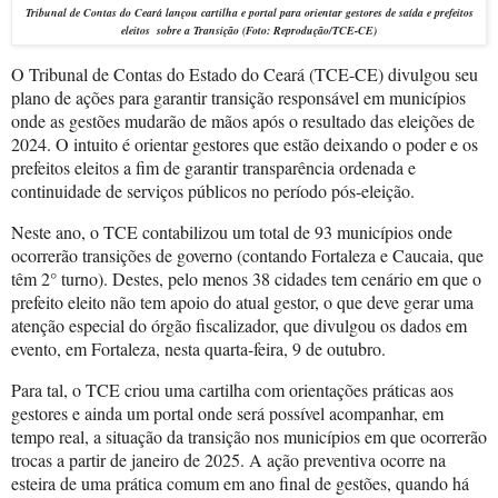
Tribunal de Contas do Ceará lançou cartilha e portal para orientar gestores de saída e prefeitos
eleitos
sobre a Transição
(Foto: Reprodução/
TCE-CE
)
O Tribunal de Contas do Estado do Ceará (TCE-CE) divulgou seu
plano de ações para garantir transição responsável em municípios
onde as gestões mudarão de mãos após o resultado das eleições de
2024. O intuito é orientar gestores que estão deixando o poder e os
prefeitos eleitos a fim de garantir transparência ordenada e
continuidade de serviços públicos no período pós-eleição.
Neste ano, o TCE contabilizou um total de 93 municípios onde
ocorrerão transições de governo (contando Fortaleza e Caucaia, que
têm 2° turno). Destes, pelo menos 38 cidades tem cenário em que o
prefeito eleito não tem apoio do atual gestor, o que deve gerar uma
atenção especial do órgão fiscalizador, que divulgou os dados em
evento, em Fortaleza, nesta quarta-feira, 9 de outubro.
Para tal, o TCE criou uma cartilha com orientações práticas aos
gestores e ainda um portal onde será possível acompanhar, em
tempo real, a situação da transição nos municípios em que ocorrerão
trocas a partir de janeiro de 2025. A ação preventiva ocorre na
esteira de uma prática comum em ano final de gestões, quando há