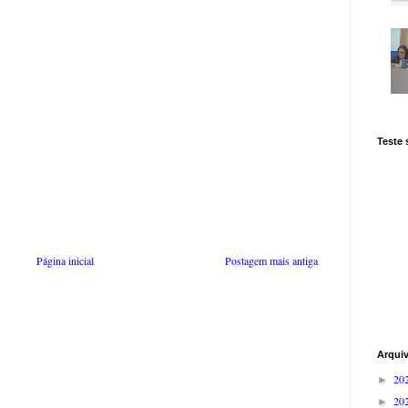
Teste
Página inicial
Postagem mais antiga
Arqui
20
►
20
►