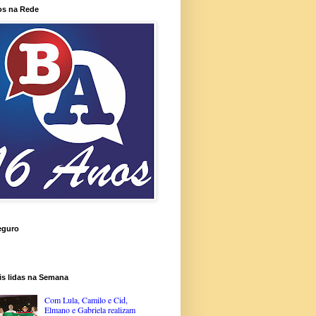
os na Rede
eguro
is lidas na Semana
Com Lula, Camilo e Cid,
Elmano e Gabriela realizam