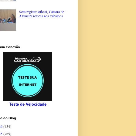
Sem registro oficial, Câmara de
Altaneira retorna aos trabalhos
 sua Conexão
Teste de Velocidade
vo do Blog
26
(434)
25
(765)