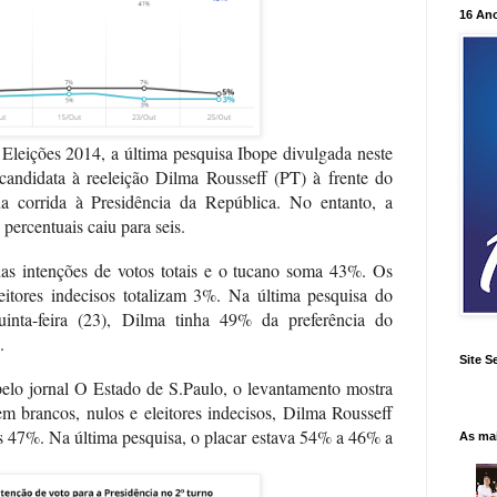
16 An
Eleições 2014, a última pesquisa Ibope divulgada neste
candidata à reeleição Dilma Rousseff (PT) à frente do
 corrida à Presidência da República. No entanto, a
 percentuais caiu para seis.
s intenções de votos totais e o tucano soma 43%. Os
eitores indecisos totalizam 3%. Na última pesquisa do
quinta-feira (23), Dilma tinha 49% da preferência do
.
Site S
o jornal O Estado de S.Paulo, o levantamento mostra
em brancos, nulos e eleitores indecisos, Dilma Rousseff
 47%. Na última pesquisa, o placar estava 54% a 46% a
As ma