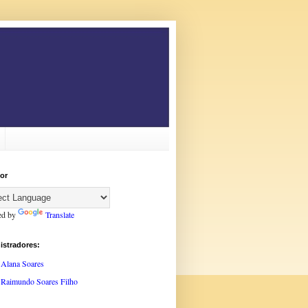
or
ed by
Translate
istradores:
Alana Soares
Raimundo Soares Filho