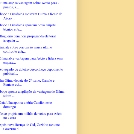
Dilma amplia vantagem sobre Aécio para 7
pontos, s...
Ibope e Datafolha mostram Dilma à frente de
Aécio ...
Ibope e Datafolha apontam novo empate
técnico entr...
Blogueiro denuncia propaganda eleitoral
irregular ...
Embate sobre corrupção marca último
confronto entr...
Dilma abre vantagem para Aécio e lidera sem
empate...
Advogado de doleiro desconhece depoimento
publicad...
Em último debate do 2º turno, Camilo e
Eunício evi...
Ibope aponta ampliação da vantagem de Dilma
sobre ...
Datafolha aponta vitória Camilo neste
domingo
Tasso projeta um milhão de votos para Aécio
no Ceará
Após nova licença de Cid, Zezinho assume
Governo d...