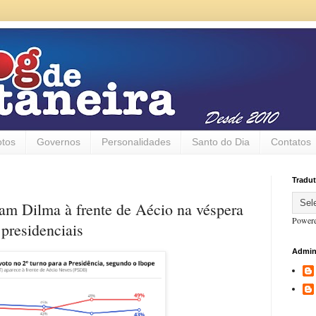
otos
Governos
Personalidades
Santo do Dia
Contatos
Tradut
am Dilma à frente de Aécio na véspera
Power
 presidenciais
Admin