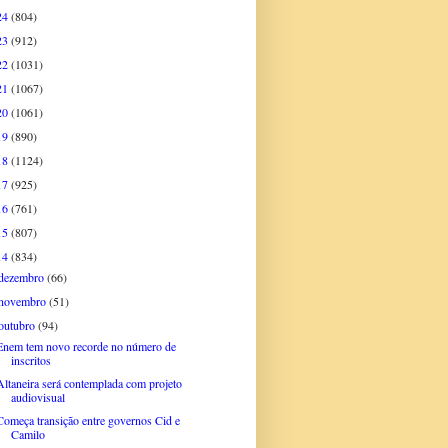
24
(804)
23
(912)
22
(1031)
21
(1067)
20
(1061)
19
(890)
18
(1124)
17
(925)
16
(761)
15
(807)
14
(834)
dezembro
(66)
novembro
(51)
outubro
(94)
Enem tem novo recorde no número de
inscritos
Altaneira será contemplada com projeto
audiovisual
Começa transição entre governos Cid e
Camilo