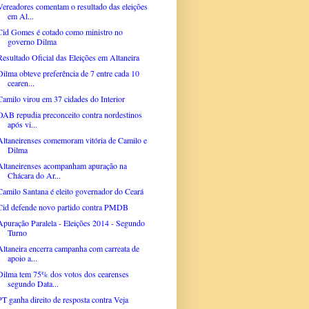
Vereadores comentam o resultado das eleições
em Al...
Cid Gomes é cotado como ministro no
governo Dilma
Resultado Oficial das Eleições em Altaneira
Dilma obteve preferência de 7 entre cada 10
cearen...
Camilo virou em 37 cidades do Interior
OAB repudia preconceito contra nordestinos
após vi...
Altaneirenses comemoram vitória de Camilo e
Dilma
Altaneirenses acompanham apuração na
Chácara do Ar...
Camilo Santana é eleito governador do Ceará
Cid defende novo partido contra PMDB
Apuração Paralela - Eleições 2014 - Segundo
Turno
Altaneira encerra campanha com carreata de
apoio a...
Dilma tem 75% dos votos dos cearenses
segundo Data...
PT ganha direito de resposta contra Veja