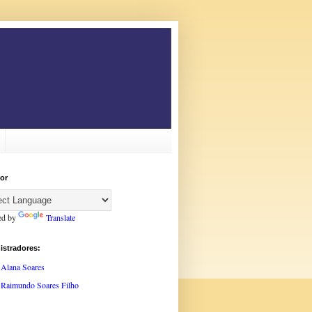
or
ed by
Translate
istradores:
Alana Soares
Raimundo Soares Filho