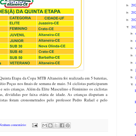
20
►
20
►
20
►
20
▼
►
►
►
►
►
►
►
uinta Etapa da Copa MTB Altaneira foi realizada em 5 baterias,
ítio Poças nos finais de semana de maio. 54 ciclistas participaram
▼
e seis crianças. Além da Elite Masculino e Feminino os ciclistas
, divididas por faixa etária de idade. As crianças disputam a
listas foram cronometrados pelo professor Pedro Rafael e pelo
Nenhum comentário: