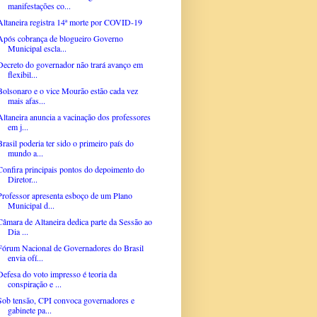
manifestações co...
Altaneira registra 14ª morte por COVID-19
Após cobrança de blogueiro Governo
Municipal escla...
Decreto do governador não trará avanço em
flexibil...
Bolsonaro e o vice Mourão estão cada vez
mais afas...
Altaneira anuncia a vacinação dos professores
em j...
Brasil poderia ter sido o primeiro país do
mundo a...
Confira principais pontos do depoimento do
Diretor...
Professor apresenta esboço de um Plano
Municipal d...
Câmara de Altaneira dedica parte da Sessão ao
Dia ...
Fórum Nacional de Governadores do Brasil
envia ofí...
Defesa do voto impresso é teoria da
conspiração e ...
Sob tensão, CPI convoca governadores e
gabinete pa...