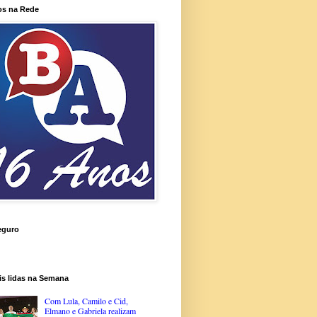
os na Rede
eguro
is lidas na Semana
Com Lula, Camilo e Cid,
Elmano e Gabriela realizam