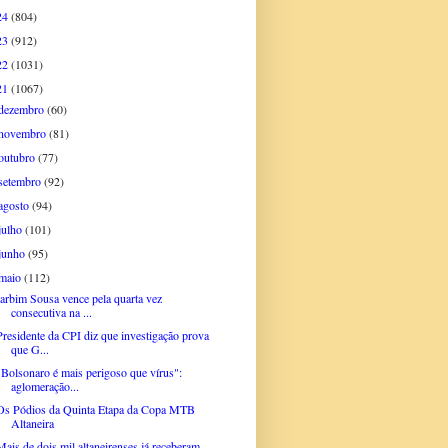
24
(804)
23
(912)
22
(1031)
21
(1067)
dezembro
(60)
novembro
(81)
outubro
(77)
setembro
(92)
agosto
(94)
julho
(101)
junho
(95)
maio
(112)
Iarbim Sousa vence pela quarta vez
consecutiva na ...
Presidente da CPI diz que investigação prova
que G...
"Bolsonaro é mais perigoso que vírus":
aglomeração...
Os Pódios da Quinta Etapa da Copa MTB
Altaneira
Mais de dois mil altaneirenses já receberam