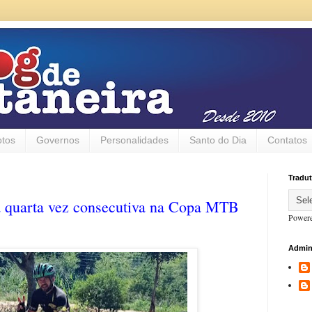
otos
Governos
Personalidades
Santo do Dia
Contatos
Tradut
a quarta vez consecutiva na Copa MTB
Power
Admin