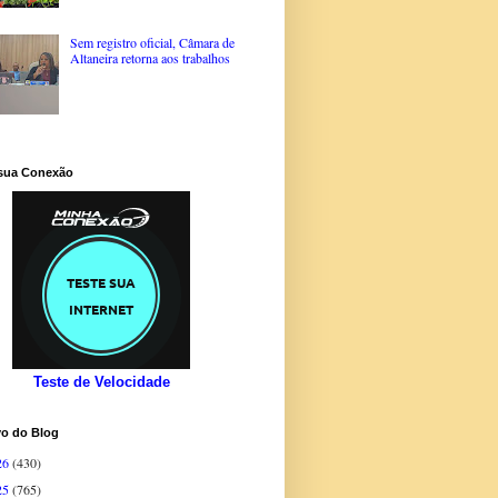
Sem registro oficial, Câmara de
Altaneira retorna aos trabalhos
 sua Conexão
Teste de Velocidade
vo do Blog
26
(430)
25
(765)