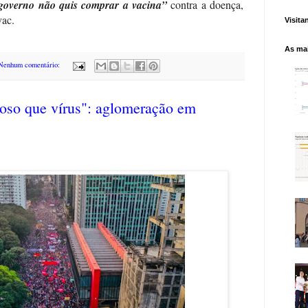
governo não quis comprar a vacina”
contra a doença,
vac.
Visita
As mai
Nenhum comentário:
goso que vírus": aglomeração em