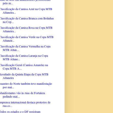
pelo m...
Classificação da Camisa Azul na Copa MTB
Altaneira...
Classificação da Camisa Branca com Bolinhas
na Cop...
Classificação da Camisa Rosa na Copa MTB
Altaneira...
Classificação da Camisa Verde na Copa MTB
Altaneir...
Classificação da Camisa Vermelha na Copa
MTB Altan...
Classificação da Camisa Laranja na Copa
MTB Altane...
Classificação Geral (Camisa Amarela) na
Copa MTB A...
Resultado da Quinta Etapa da Copa MTB
Altaneira
Juazeiro do Norte também teve manifestação
por mai...
Manifestantes vão às ruas de Fortaleza
pedindo mai...
Imprensa internacional destaca protestos de
rua co...
Todos os estados e o DF registram