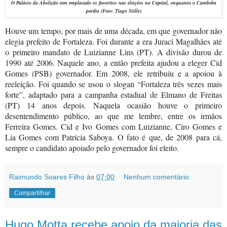
O Palácio da Abolição tem emplacado os favoritos nas eleições na Capital, enquanto o Cambeba
perdia (Foto: Tiago Stille)
Houve um tempo, por mais de uma década, em que governador não
elegia prefeito de Fortaleza. Foi durante a era Juraci Magalhães até
o primeiro mandato de Luizianne Lins (PT). A divisão durou de
1990 até 2006. Naquele ano, a então prefeita ajudou a eleger Cid
Gomes (PSB) governador. Em 2008, ele retribuiu e a apoiou à
reeleição. Foi quando se usou o slogan “Fortaleza três vezes mais
forte”, adaptado para a campanha estadual de Elmano de Freitas
(PT) 14 anos depois. Naquela ocasião houve o primeiro
desentendimento público, ao que me lembre, entre os irmãos
Ferreira Gomes. Cid e Ivo Gomes com Luizianne, Ciro Gomes e
Lia Gomes com Patrícia Saboya. O fato é que, de 2008 para cá,
sempre o candidato apoiado pelo governador foi eleito.
Raimundo Soares Filho
às
07:00
Nenhum comentário:
Compartilhar
Hugo Motta recebe apoio da maioria das