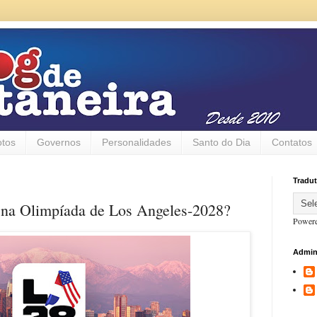
otos
Governos
Personalidades
Santo do Dia
Contatos
Tradut
l na Olimpíada de Los Angeles-2028?
Power
Admin