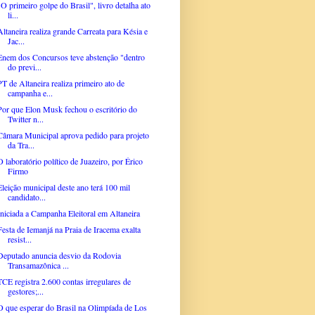
"O primeiro golpe do Brasil", livro detalha ato
li...
Altaneira realiza grande Carreata para Késia e
Jac...
Enem dos Concursos teve abstenção "dentro
do previ...
PT de Altaneira realiza primeiro ato de
campanha e...
Por que Elon Musk fechou o escritório do
Twitter n...
Câmara Municipal aprova pedido para projeto
da Tra...
O laboratório político de Juazeiro, por Érico
Firmo
Eleição municipal deste ano terá 100 mil
candidato...
Iniciada a Campanha Eleitoral em Altaneira
Festa de Iemanjá na Praia de Iracema exalta
resist...
Deputado anuncia desvio da Rodovia
Transamazônica ...
TCE registra 2.600 contas irregulares de
gestores;...
O que esperar do Brasil na Olimpíada de Los