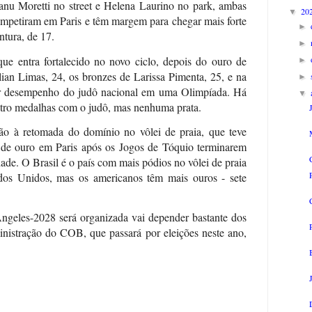
u Moretti no street e Helena Laurino no park, ambas
20
▼
competiram em Paris e têm margem para chegar mais forte
►
tura, de 17.
►
ue entra fortalecido no novo ciclo, depois do ouro de
►
lian Limas, 24, os bronzes de Larissa Pimenta, 25, e na
►
or desempenho do judô nacional em uma Olimpíada. Há
▼
atro medalhas com o judô, mas nenhuma prata.
o à retomada do domínio no vôlei de praia, que teve
 de ouro em Paris após os Jogos de Tóquio terminarem
ade. O Brasil é o país com mais pódios no vôlei de praia
dos Unidos, mas os americanos têm mais ouros - sete
ngeles-2028 será organizada vai depender bastante dos
nistração do COB, que passará por eleições neste ano,