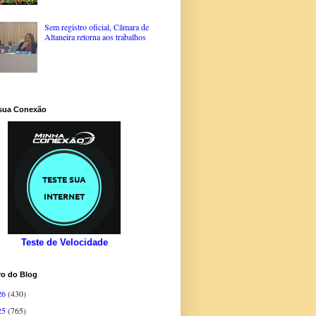
Sem registro oficial, Câmara de
Altaneira retorna aos trabalhos
 sua Conexão
Teste de Velocidade
vo do Blog
26
(430)
25
(765)