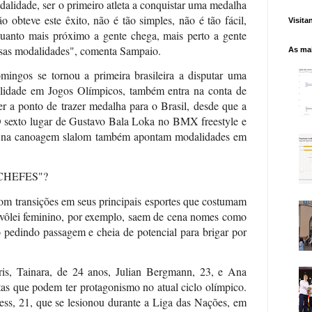
alidade, ser o primeiro atleta a conquistar uma medalha
obteve este êxito, não é tão simples, não é tão fácil,
Visita
anto mais próximo a gente chega, mais perto a gente
ssas modalidades", comenta Sampaio.
As mai
mingos se tornou a primeira brasileira a disputar uma
dalidade em Jogos Olímpicos, também entra na conta de
r a ponto de trazer medalha para o Brasil, desde que a
O sexto lugar de Gustavo Bala Loka no BMX freestyle e
la na canoagem slalom também apontam modalidades em
CHEFES"?
com transições em seus principais esportes que costumam
 vôlei feminino, por exemplo, saem de cena nomes como
pedindo passagem e cheia de potencial para brigar por
is, Tainara, de 24 anos, Julian Bergmann, 23, e Ana
etas que podem ter protagonismo no atual ciclo olímpico.
ss, 21, que se lesionou durante a Liga das Nações, em