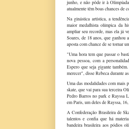
junho, e não pôde ir à Olimpíada
atualmente têm boas chances de c
Na ginástica artística, a tendên
maior medalhista olímpica da hi
ampliar seu recorde, mas ela já 
Soares, de 18 anos, que ganhou a
aposta com chance de se tornar u
"Uma hora tem que passar o bast
nova pessoa, com a personalidade
Espero que seja gigante também. 
merecer", disse Rebeca durante as
Uma das modalidades com mais pot
skate, que vai para sua terceira O
Pedro Barros no park e Rayssa Le
em Paris, um deles de Rayssa, 16,
A Confederação Brasileira de Sk
talentos e confia que há mater
bandeira brasileira aos pódios o