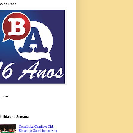
os na Rede
eguro
is lidas na Semana
Com Lula, Camilo e Cid,
Elmano e Gabriela realizam