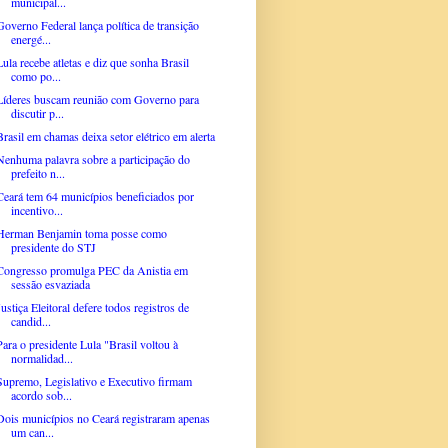
municipal...
Governo Federal lança política de transição
energé...
Lula recebe atletas e diz que sonha Brasil
como po...
Líderes buscam reunião com Governo para
discutir p...
Brasil em chamas deixa setor elétrico em alerta
Nenhuma palavra sobre a participação do
prefeito n...
Ceará tem 64 municípios beneficiados por
incentivo...
Herman Benjamin toma posse como
presidente do STJ
Congresso promulga PEC da Anistia em
sessão esvaziada
Justiça Eleitoral defere todos registros de
candid...
Para o presidente Lula "Brasil voltou à
normalidad...
Supremo, Legislativo e Executivo firmam
acordo sob...
Dois municípios no Ceará registraram apenas
um can...