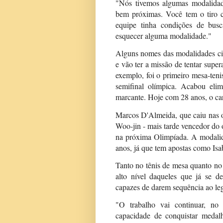
"Nós tivemos algumas modalida
bem próximas. Você tem o tiro co
equipe tinha condições de bus
esquecer alguma modalidade."
Alguns nomes das modalidades cit
e vão ter a missão de tentar super
exemplo, foi o primeiro mesa-ten
semifinal olímpica. Acabou elim
marcante. Hoje com 28 anos, o ca
Marcos D'Almeida, que caiu nas o
Woo-jin - mais tarde vencedor do 
na próxima Olimpíada. A modalid
anos, já que tem apostas como Isa
Tanto no tênis de mesa quanto no
alto nível daqueles que já se de
capazes de darem sequência ao le
"O trabalho vai continuar, n
capacidade de conquistar medal