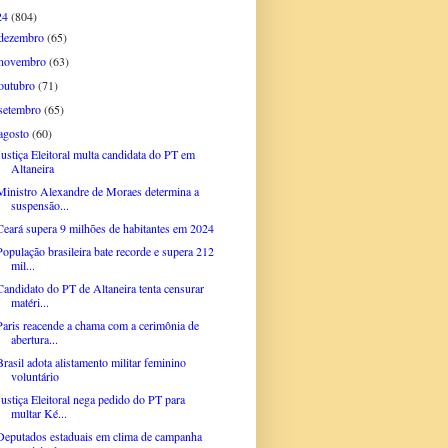
24
(804)
dezembro
(65)
novembro
(63)
outubro
(71)
setembro
(65)
agosto
(60)
Justiça Eleitoral multa candidata do PT em
Altaneira
Ministro Alexandre de Moraes determina a
suspensão...
Ceará supera 9 milhões de habitantes em 2024
População brasileira bate recorde e supera 212
mil...
Candidato do PT de Altaneira tenta censurar
matéri...
Paris reacende a chama com a cerimônia de
abertura...
Brasil adota alistamento militar feminino
voluntário
Justiça Eleitoral nega pedido do PT para
multar Ké...
Deputados estaduais em clima de campanha