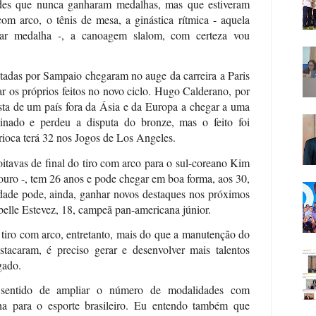
des que nunca ganharam medalhas, mas que estiveram
m arco, o tênis de mesa, a ginástica rítmica - aquela
car medalha -, a canoagem slalom, com certeza vou
adas por Sampaio chegaram no auge da carreira a Paris
ar os próprios feitos no novo ciclo. Hugo Calderano, por
ista de um país fora da Ásia e da Europa a chegar a uma
inado e perdeu a disputa do bronze, mas o feito foi
rioca terá 32 nos Jogos de Los Angeles.
itavas de final do tiro com arco para o sul-coreano Kim
ouro -, tem 26 anos e pode chegar em boa forma, aos 30,
ade pode, ainda, ganhar novos destaques nos próximos
belle Estevez, 18, campeã pan-americana júnior.
 tiro com arco, entretanto, mais do que a manutenção do
stacaram, é preciso gerar e desenvolver mais talentos
gado.
o sentido de ampliar o número de modalidades com
ha para o esporte brasileiro. Eu entendo também que