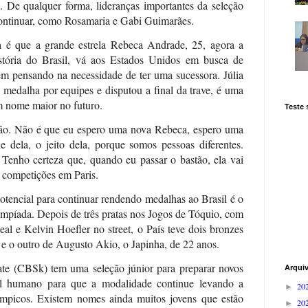
. De qualquer forma, lideranças importantes da seleção
ontinuar, como Rosamaria e Gabi Guimarães.
cia é que a grande estrela Rebeca Andrade, 25, agora a
stória do Brasil, vá aos Estados Unidos em busca de
vem pensando na necessidade de ter uma sucessora. Júlia
 medalha por equipes e disputou a final da trave, é uma
m nome maior no futuro.
Teste
ão. Não é que eu espero uma nova Rebeca, espero uma
 dela, o jeito dela, porque somos pessoas diferentes.
Tenho certeza que, quando eu passar o bastão, ela vai
 competições em Paris.
encial para continuar rendendo medalhas ao Brasil é o
limpíada. Depois de três pratas nos Jogos de Tóquio, com
al e Kelvin Hoefler no street, o País teve dois bronzes
 e o outro de Augusto Akio, o Japinha, de 22 anos.
ate (CBSk) tem uma seleção júnior para preparar novos
Arqui
ial humano para que a modalidade continue levando a
20
►
límpicos. Existem nomes ainda muitos jovens que estão
20
►