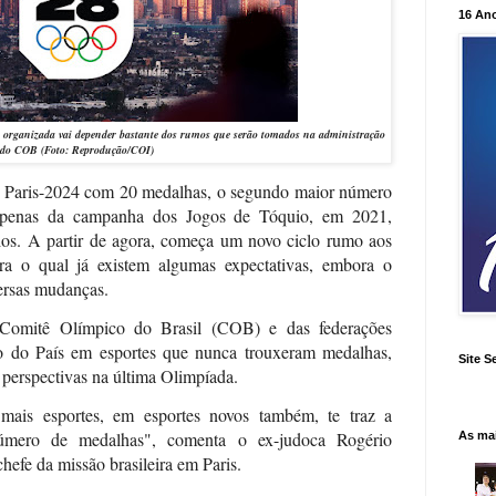
16 An
 organizada vai depender bastante dos rumos que serão tomados na administração
do COB
(Foto: Reprodução/COI)
e Paris-2024 com 20 medalhas, o segundo maior número
s apenas da campanha dos Jogos de Tóquio, em 2021,
os. A partir de agora, começa um novo ciclo rumo aos
a o qual já existem algumas expectativas, embora o
versas mudanças.
 Comitê Olímpico do Brasil (COB) e das federações
ão do País em esportes que nunca trouxeram medalhas,
Site S
perspectivas na última Olimpíada.
mais esportes, em esportes novos também, te traz a
número de medalhas", comenta o ex-judoca Rogério
As ma
hefe da missão brasileira em Paris.