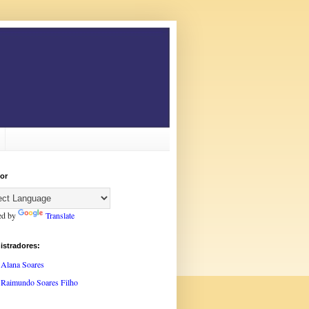
or
ed by
Translate
istradores:
Alana Soares
Raimundo Soares Filho