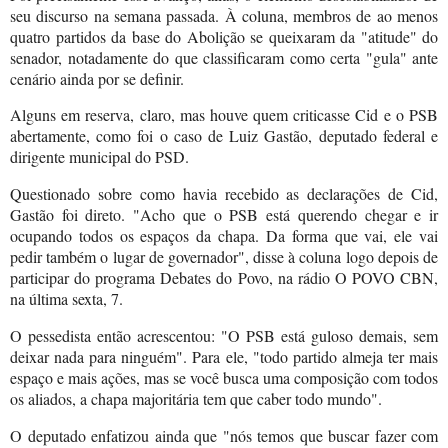
seu discurso na semana passada. À coluna, membros de ao menos
quatro partidos da base do Abolição se queixaram da "atitude" do
senador, notadamente do que classificaram como certa "gula" ante
cenário ainda por se definir.
Alguns em reserva, claro, mas houve quem criticasse Cid e o PSB
abertamente, como foi o caso de Luiz Gastão, deputado federal e
dirigente municipal do PSD.
Questionado sobre como havia recebido as declarações de Cid,
Gastão foi direto. "Acho que o PSB está querendo chegar e ir
ocupando todos os espaços da chapa. Da forma que vai, ele vai
pedir também o lugar de governador", disse à coluna logo depois de
participar do programa Debates do Povo, na rádio O POVO CBN,
na última sexta, 7.
O pessedista então acrescentou: "O PSB está guloso demais, sem
deixar nada para ninguém". Para ele, "todo partido almeja ter mais
espaço e mais ações, mas se você busca uma composição com todos
os aliados, a chapa majoritária tem que caber todo mundo".
O deputado enfatizou ainda que "nós temos que buscar fazer com