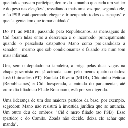
que todos possam participar, dentro do tamanho que cada um vai ter
e do peso nas eleições", ressaltando mais uma vez que, segundo ele,
o "o PSB está querendo chegar e ir ocupando todos os espaços" e
que "a gente tem que tomar cuidado".
Do PT ao MDB, passando pelo Republicanos, as mensagens de
Cid foram lidas entre a descrença e o incômodo, principalmente
quando o pessebista catapultou Mano como pré-candidato a
senador - mesmo que sob condicionantes e falando até num tom
mais informal.
Ora, sem o deputado no tabuleiro, a briga pelas duas vagas na
chapa governista era já acirrada, com pelo menos quatro cotados:
José Guimarães (PT), Eunício Oliveira (MDB), Chiquinho Feitosa
(Republicanos) e Cid. Inesperada, a entrada do parlamentar, até
outro dia filiado ao PL de Bolsonaro, está por ser digerida.
Uma liderança de um dos maiores partidos da base, por exemplo,
segredou: Mano não resistirá à investida jurídica que se anuncia.
Um outro deu de ombros: "Cid é mero filiado (ao PSB). Esse
(partido) é do Camilo. Zoada não decide, deixa ele achar que
manda".