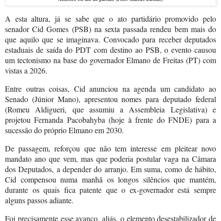
A esta altura, já se sabe que o ato partidário promovido pelo
senador Cid Gomes (PSB) na sexta passada rendeu bem mais do
que aquilo que se imaginava. Convocado para receber deputados
estaduais de saída do PDT com destino ao PSB, o evento causou
um tectonismo na base do governador Elmano de Freitas (PT) com
vistas a 2026.
Entre outras coisas, Cid anunciou na agenda um candidato ao
Senado (Júnior Mano), apresentou nomes para deputado federal
(Romeu Aldigueri, que assumiu a Assembleia Legislativa) e
projetou Fernanda Pacobahyba (hoje à frente do FNDE) para a
sucessão do próprio Elmano em 2030.
De passagem, reforçou que não tem interesse em pleitear novo
mandato ano que vem, mas que poderia postular vaga na Câmara
dos Deputados, a depender do arranjo. Em suma, como de hábito,
Cid compensou numa manhã os longos silêncios que mantém,
durante os quais fica patente que o ex-governador está sempre
alguns passos adiante.
Foi precisamente esse avanço, aliás, o elemento desestabilizador de