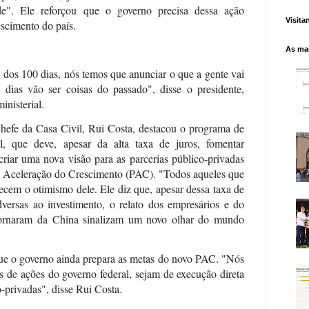
de". Ele reforçou que o governo precisa dessa ação
Visita
scimento do país.
As mai
 dos 100 dias, nós temos que anunciar o que a gente vai
 dias vão ser coisas do passado", disse o presidente,
inisterial.
chefe da Casa Civil, Rui Costa, destacou o programa de
l, que deve, apesar da alta taxa de juros, fomentar
criar uma nova visão para as parcerias público-privadas
 Aceleração do Crescimento (PAC). "Todos aqueles que
cem o otimismo dele. Ele diz que, apesar dessa taxa de
dversas ao investimento, o relato dos empresários e do
etornaram da China sinalizam um novo olhar do mundo
que o governo ainda prepara as metas do novo PAC. "Nós
 de ações do governo federal, sejam de execução direta
-privadas", disse Rui Costa.