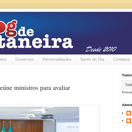
otos
Governos
Personalidades
Santo do Dia
Contatos
Tradut
úne ministros para avaliar
Power
Admin