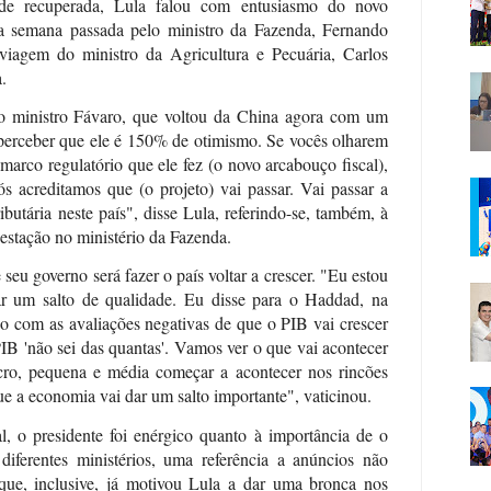
de recuperada, Lula falou com entusiasmo do novo
a semana passada pelo ministro da Fazenda, Fernando
iagem do ministro da Agricultura e Pecuária, Carlos
.
o ministro Fávaro, que voltou da China agora com um
perceber que ele é 150% de otimismo. Se vocês olharem
arco regulatório que ele fez (o novo arcabouço fiscal),
ós acreditamos que (o projeto) vai passar. Vai passar a
ibutária neste país", disse Lula, referindo-se, também, à
gestação no ministério da Fazenda.
seu governo será fazer o país voltar a crescer. "Eu estou
r um salto de qualidade. Eu disse para o Haddad, na
 com as avaliações negativas de que o PIB vai crescer
PIB 'não sei das quantas'. Vamos ver o que vai acontecer
o, pequena e média começar a acontecer nos rincões
ue a economia vai dar um salto importante", vaticinou.
al, o presidente foi enérgico quanto à importância de o
diferentes ministérios, uma referência a anúncios não
que, inclusive, já motivou Lula a dar uma bronca nos