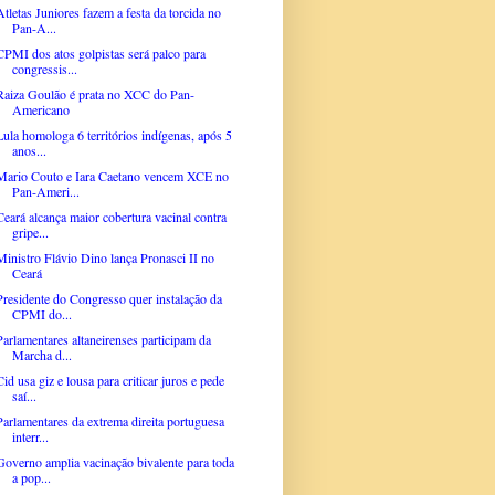
Atletas Juniores fazem a festa da torcida no
Pan-A...
CPMI dos atos golpistas será palco para
congressis...
Raiza Goulão é prata no XCC do Pan-
Americano
Lula homologa 6 territórios indígenas, após 5
anos...
Mario Couto e Iara Caetano vencem XCE no
Pan-Ameri...
Ceará alcança maior cobertura vacinal contra
gripe...
Ministro Flávio Dino lança Pronasci II no
Ceará
Presidente do Congresso quer instalação da
CPMI do...
Parlamentares altaneirenses participam da
Marcha d...
Cid usa giz e lousa para criticar juros e pede
saí...
Parlamentares da extrema direita portuguesa
interr...
Governo amplia vacinação bivalente para toda
a pop...