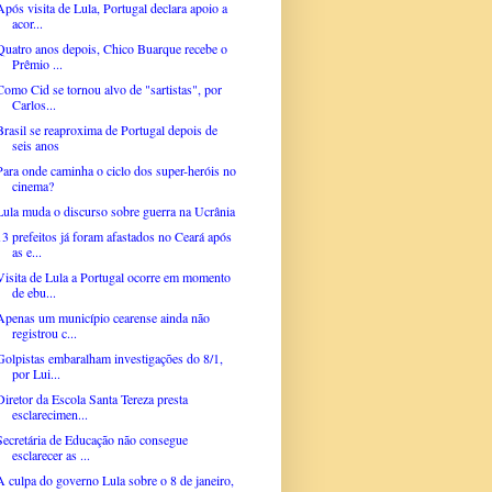
Após visita de Lula, Portugal declara apoio a
acor...
Quatro anos depois, Chico Buarque recebe o
Prêmio ...
Como Cid se tornou alvo de "sartistas", por
Carlos...
Brasil se reaproxima de Portugal depois de
seis anos
Para onde caminha o ciclo dos super-heróis no
cinema?
Lula muda o discurso sobre guerra na Ucrânia
13 prefeitos já foram afastados no Ceará após
as e...
Visita de Lula a Portugal ocorre em momento
de ebu...
Apenas um município cearense ainda não
registrou c...
Golpistas embaralham investigações do 8/1,
por Lui...
Diretor da Escola Santa Tereza presta
esclarecimen...
Secretária de Educação não consegue
esclarecer as ...
A culpa do governo Lula sobre o 8 de janeiro,