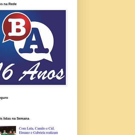
os na Rede
eguro
is lidas na Semana
Com Lula, Camilo e Cid,
Elmano e Gabriela realizam