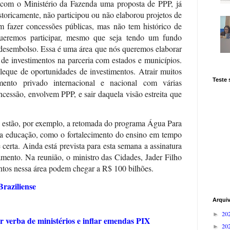
 com o Ministério da Fazenda uma proposta de PPP, já
istoricamente, não participou ou não elaborou projetos de
 fazer concessões públicas, mas não tem histórico de
queremos participar, mesmo que seja tendo um fundo
desembolso. Essa é uma área que nós queremos elaborar
 de investimentos na parceria com estados e municípios.
leque de oportunidades de investimentos. Atrair muitos
Teste
mento privado internacional e nacional com várias
essão, envolvem PPP, e sair daquela visão estreita que
s estão, por exemplo, a retomada do programa Água Para
 a educação, como o fortalecimento do ensino em tempo
e certa. Ainda está prevista para esta semana a assinatura
mento. Na reunião, o ministro das Cidades, Jader Filho
entos nessa área podem chegar a R$ 100 bilhões.
Braziliense
Arqui
20
►
r verba de ministérios e inflar emendas PIX
20
►