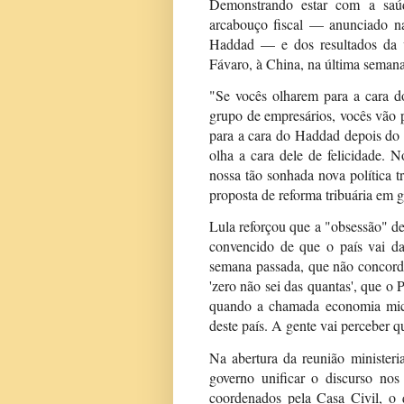
Demonstrando estar com a saú
arcabouço fiscal — anunciado n
Haddad — e dos resultados da v
Fávaro, à China, na última semana
"Se vocês olharem para a cara d
grupo de empresários, vocês vão 
para a cara do Haddad depois do m
olha a cara dele de felicidade. N
nossa tão sonhada nova política tr
proposta de reforma tribuária em 
Lula reforçou que a "obsessão" de 
convencido de que o país vai da
semana passada, que não concordo
'zero não sei das quantas', que o 
quando a chamada economia micr
deste país. A gente vai perceber q
Na abertura da reunião ministeri
governo unificar o discurso nos 
coordenados pela Casa Civil, o 