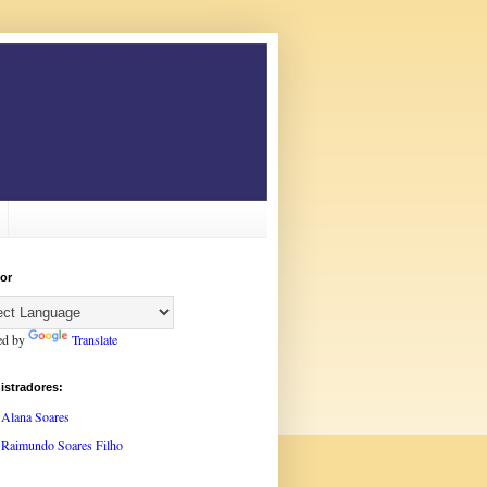
or
ed by
Translate
istradores:
Alana Soares
Raimundo Soares Filho