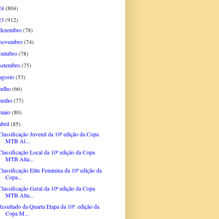
24
(804)
23
(912)
dezembro
(78)
novembro
(74)
outubro
(78)
setembro
(75)
agosto
(53)
julho
(66)
junho
(77)
maio
(80)
abril
(85)
Classificação Juvenil da 10ª edição da Copa
MTB Al...
Classificação Local da 10ª edição da Copa
MTB Alta...
Classificação Elite Feminina da 10ª edição da
Copa...
Classificação Geral da 10ª edição da Copa
MTB Alta...
Resultado da Quarta Etapa da 10ª. edição da
Copa M...