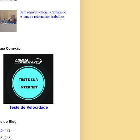
Sem registro oficial, Câmara de
Altaneira retorna aos trabalhos
 sua Conexão
Teste de Velocidade
vo do Blog
26
(432)
25
(765)