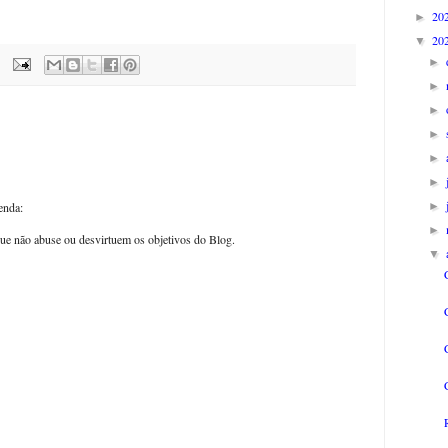
20
►
20
▼
►
►
►
►
►
►
►
enda:
►
ue não abuse ou desvirtuem os objetivos do Blog.
▼