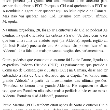
nosso prefeito (...) Quinta tem uma reunião lá no diretório para
acabar de quebrar o PDT. Porque o Cid está quebrando o PDT na
Assembleia e agora quer quebrar aqui no Município e na Câmara.
Mas não vai quebrar, não, Cid. Estamos com Sarto", afirmou
Mesquita.
Na última terça-feira, 28, foi ao ar a entrevista de Cid ao podcast As
Cunhãs, na qual o senador fez críticas a Sarto. "Já disse cem vezes
que tem uma ruma de viaduto aqui (na Aldeota), aquela região ali
(da José Bastos) precisa de um. As coisas não podem ficar só na
Aldeota", foi a fala que mais provocou reações dos parlamentares.
Outro pedetista que comentou o assunto foi Lúcio Bruno, ligado ao
ex-prefeito Roberto Cláudio (PDT). O parlamentar, que preside a
Comissão de Constituição e Justiça (CCJ) na Câmara, disse não ter
entendido a fala de Cid e declarou que a Capital "se tornou uma
grande Aldeota" a partir de investimentos das últimas gestões.
"Fortaleza se tornou uma grande Aldeota. Ele esqueceu de dizer
isso, que em Fortaleza não existe mais a periferia e não existe mais a
Aldeota. Fortaleza é só Aldeota", pontuou.
Paulo Martins (PDT) também citou ações de Sarto e criticou Cid e
outros correligionários que defendem aproximação com o