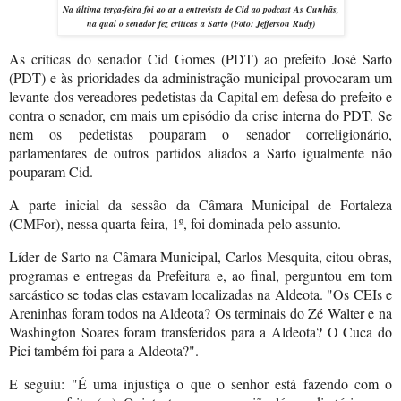
Na última terça-feira foi ao ar a entrevista de Cid ao podcast As Cunhãs,
na qual o senador fez críticas a Sarto
(Foto: Jefferson Rudy)
As críticas do senador Cid Gomes (PDT) ao prefeito José Sarto
(PDT) e às prioridades da administração municipal provocaram um
levante dos vereadores pedetistas da Capital em defesa do prefeito e
contra o senador, em mais um episódio da crise interna do PDT. Se
nem os pedetistas pouparam o senador correligionário,
parlamentares de outros partidos aliados a Sarto igualmente não
pouparam Cid.
A parte inicial da sessão da Câmara Municipal de Fortaleza
(CMFor), nessa quarta-feira, 1º, foi dominada pelo assunto.
Líder de Sarto na Câmara Municipal, Carlos Mesquita, citou obras,
programas e entregas da Prefeitura e, ao final, perguntou em tom
sarcástico se todas elas estavam localizadas na Aldeota. "Os CEIs e
Areninhas foram todos na Aldeota? Os terminais do Zé Walter e na
Washington Soares foram transferidos para a Aldeota? O Cuca do
Pici também foi para a Aldeota?".
E seguiu: "É uma injustiça o que o senhor está fazendo com o