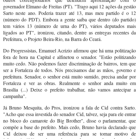
governador Elmano de Freitas (PT). "Trago aqui 12 ações da gestão
Sarto neste ano. Poderia trazer até 13, mas meu partido é o 12
(número do PDT). Embora a gente saiba que dentro (do partido)
tem vários 13 (número de urna do PT), vários deputados mais
ligados ao PT", ironizou, citando, dentre as entregas recentes da
Prefeitura, o Projeto Beira-Rio, na Barra do Ceará.
Do Progressistas, Emanuel Acrizio afirmou que há uma politização
fora de hora na Capital e alfinetou o senador. "Estão politizando
muito cedo. Não podemos fazer discriminação de bairros, tem que
ser a Fortaleza de todos. Nós precisamos dar as mãos, governo e
prefeitura. Senador, o senhor está muito sumido, precisa andar por
Fortaleza e ver as obras. Realmente o senhor anda muito em
Brasília (...) Deixe o prefeito trabalhar, não vamos antecipar a
campanha".
Já Bruno Mesquita, do Pros, ironizou a fala de Cid contra Sarto.
"Acho que essa investida do senador Cid, talvez, seja para ele entrar
no bloco do camarote do Big Brother", disse o parlamentar, que
compõe a base do prefeito. Mais cedo, Bruno havia declarado que
Cid deixou de ser uma referência para se tornar motivo de