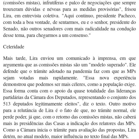
(comissões mistas), infrutíferas e palco de negociações que sempre
trouxeram dúvidas e névoas para as medidas provisórias", frisou
Lira, em entrevista coletiva. "Aqui continuo, presidente Pacheco,
com toda a boa vontade, de sentarmos, eu e o senhor, presidente do
Senado, não outros senadores com mais radicalidade na condução
desse tema, para chegarmos a um consenso."
Celeridade
Mais tarde, Lira enviou um comunicado à imprensa, em que
argumenta que as comissões mistas são um "modelo superado". Ele
defende que o trâmite adotado na pandemia faz com que as MPs
sejam votadas mais rapidamente. "Essa nova experiência
demonstrou que podemos ser mais céleres, como a população exige.
Essa forma conta com o apoio da quase totalidade das lideranças
partidárias da Câmara dos Deputados, representando o conjunto dos
513 deputados legitimamente eleitos", diz o texto. Outro motivo
para a relutância de Lira é o fato de que, no trâmite normal, ele
perde poder, já que, com o retorno das comissões mistas, não caberá
mais às presidências das Casas a indicação dos relatores das MPs.
Como a Câmara inicia o trâmite para avaliação das propostas, Lira
detém, no atual modelo, maior influência no texto final das MPs.