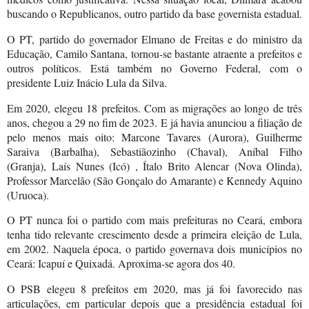
buscando o Republicanos, outro partido da base governista estadual.
O PT, partido do governador Elmano de Freitas e do ministro da
Educação, Camilo Santana, tornou-se bastante atraente a prefeitos e
outros políticos. Está também no Governo Federal, com o
presidente Luiz Inácio Lula da Silva.
Em 2020, elegeu 18 prefeitos. Com as migrações ao longo de três
anos, chegou a 29 no fim de 2023. E já havia anunciou a filiação de
pelo menos mais oito: Marcone Tavares (Aurora), Guilherme
Saraiva (Barbalha), Sebastiãozinho (Chaval), Aníbal Filho
(Granja),
Laís Nunes (Icó) , Ítalo Brito Alencar (Nova Olinda),
Professor Marcelão (São Gonçalo do Amarante) e Kennedy Aquino
(Uruoca).
O PT nunca foi o partido com mais prefeituras no Ceará, embora
tenha tido relevante crescimento desde a primeira eleição de Lula,
em 2002. Naquela época, o partido governava dois municípios no
Ceará: Icapuí e Quixadá. Aproxima-se agora dos 40.
O PSB elegeu 8 prefeitos em 2020, mas já foi favorecido nas
articulações, em particular depois que a presidência estadual foi