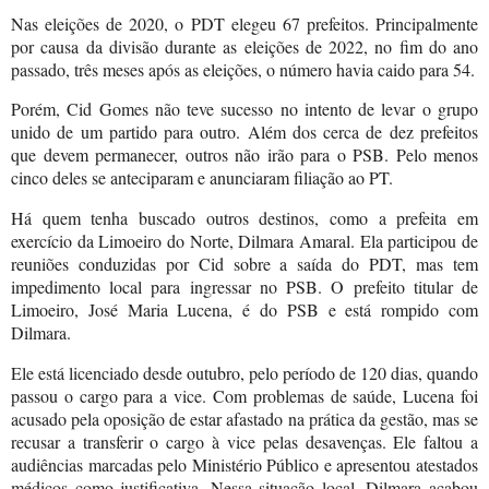
Nas eleições de 2020, o PDT elegeu 67 prefeitos. Principalmente
por causa da divisão durante as eleições de 2022, no fim do ano
passado, três meses após as eleições, o número havia caido para 54.
Porém, Cid Gomes não teve sucesso no intento de levar o grupo
unido de um partido para outro. Além dos cerca de dez prefeitos
que devem permanecer, outros não irão para o PSB. Pelo menos
cinco deles se anteciparam e anunciaram filiação ao PT.
Há quem tenha buscado outros destinos, como a prefeita em
exercício da Limoeiro do Norte, Dilmara Amaral. Ela participou de
reuniões conduzidas por Cid sobre a saída do PDT, mas tem
impedimento local para ingressar no PSB. O prefeito titular de
Limoeiro, José Maria Lucena, é do PSB e está rompido com
Dilmara.
Ele está licenciado desde outubro, pelo período de 120 dias, quando
passou o cargo para a vice. Com problemas de saúde, Lucena foi
acusado pela oposição de estar afastado na prática da gestão, mas se
recusar a transferir o cargo à vice pelas desavenças. Ele faltou a
audiências marcadas pelo Ministério Público e apresentou atestados
médicos como justificativa. Nessa situação local, Dilmara acabou