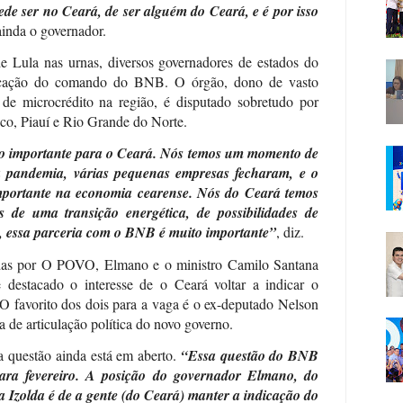
de ser no Ceará, de ser alguém do Ceará, e é por isso
ainda o governador.
e Lula nas urnas, diversos governadores de estados do
icação do comando do BNB. O órgão, dono de vasto
 de microcrédito na região, é disputado sobretudo por
o, Piauí e Rio Grande do Norte.
o importante para o Ceará. Nós temos um momento de
a pandemia, várias pequenas empresas fecharam, e o
ortante na economia cearense. Nós do Ceará temos
s de uma transição energética, de possibilidades de
, essa parceria com o BNB é muito importante”
, diz.
das por O POVO, Elmano e o ministro Camilo Santana
 destacado o interesse de o Ceará voltar a indicar o
 favorito dos dois para a vaga é o ex-deputado Nelson
a de articulação política do novo governo.
a questão ainda está em aberto.
“Essa questão do BNB
para fevereiro. A posição do governador Elmano, do
 Izolda é de a gente (do Ceará) manter a indicação do