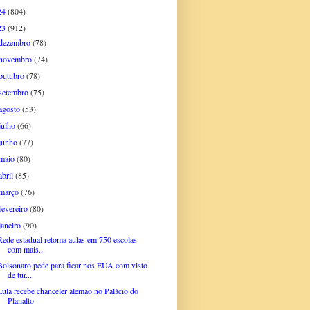
24
(804)
23
(912)
dezembro
(78)
novembro
(74)
outubro
(78)
setembro
(75)
agosto
(53)
julho
(66)
junho
(77)
maio
(80)
abril
(85)
março
(76)
fevereiro
(80)
janeiro
(90)
Rede estadual retoma aulas em 750 escolas
com mais...
Bolsonaro pede para ficar nos EUA com visto
de tur...
Lula recebe chanceler alemão no Palácio do
Planalto