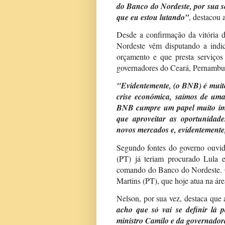
do Banco do Nordeste, por sua se
que eu estou lutando”
, destacou 
Desde a confirmação da vitória d
Nordeste vêm disputando a ind
orçamento e que presta serviços
governadores do Ceará, Pernambuc
"Evidentemente, (o BNB) é muit
crise econômica, saímos de um
BNB cumpre um papel muito imp
que aproveitar as oportunidade
novos mercados e, evidentemente
Segundo fontes do governo ouvi
(PT) já teriam procurado Lula e
comando do Banco do Nordeste. O
Martins (PT), que hoje atua na áre
Nelson, por sua vez, destaca que 
acho que só vai se definir lá 
ministro Camilo e da governadora