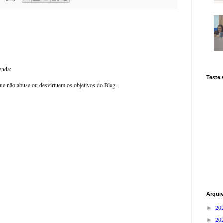
enda:
Teste
ue não abuse ou desvirtuem os objetivos do Blog.
Arqui
20
►
20
►