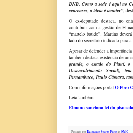
BNB. Como a sede é aqui no Cear
cearenses, a ideia é manter”
, de
O ex-deputado destaca, no ent
contribuir com a gestão de Elm
“martelo batido”, Martins deverá 
lado do secretário indicado para 
Apesar de defender a importância
também destaca existência de uma 
grande, o estado do Piauí, o 
Desenvolvimento Social), te
Pernambuco, Paulo Câmara, tam
O Povo O
Com informações portal
Leia também:
Elmano sanciona lei do piso sal
Postado por
Raimundo Soares Filho
às
07:10