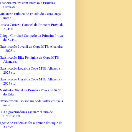
Altaneira realiza com sucesso a Primeira
Prova de ...
Ministério Público do Estado do Ceará lança
nota s...
Larissa Cortez é Campeã da Primeira Prova de
XCE d...
Dhiogo Correia é Campeão da Primeira Prova
de XCE ...
Classificação Juvenil da Copa MTB Altaneira
- 2023...
Classificação Elite Feminina da Copa MTB
Altaneira...
Classificação Local da Copa MTB Altaneira -
2023 (...
Classificação Geral da Copa MTB Altaneira -
2023 (...
Resultado Oficial da Primeira Prova de XCE
do Esta...
Flávio diz que Bolsonaro pode voltar em "seis
mese...
Lula e governadores assinam ‘Carta de
Brasília’ em...
Agente de Endemias foi o grande destaque da
Audiên...