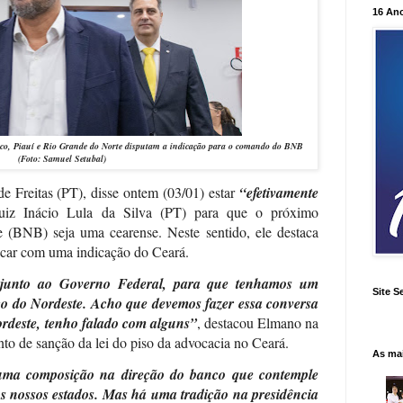
16 An
o, Piauí e Rio Grande do Norte disputam a indicação para o comando do BNB
(Foto: Samuel Setubal)
 Freitas (PT), disse ontem (03/01) estar
“efetivamente
iz Inácio Lula da Silva (PT) para que o próximo
 (BNB) seja uma cearense. Neste sentido, ele destaca
icar com uma indicação do Ceará.
, junto ao Governo Federal, para que tenhamos um
Site S
o do Nordeste. Acho que devemos fazer essa conversa
rdeste, tenho falado com alguns”
, destacou Elmano na
vento de sanção da lei do piso da advocacia no Ceará.
As ma
uma composição na direção do banco que contemple
os nossos estados. Mas há uma tradição na presidência