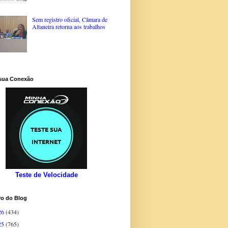
Sem registro oficial, Câmara de
Altaneira retorna aos trabalhos
 sua Conexão
Teste de Velocidade
vo do Blog
26
(434)
25
(765)