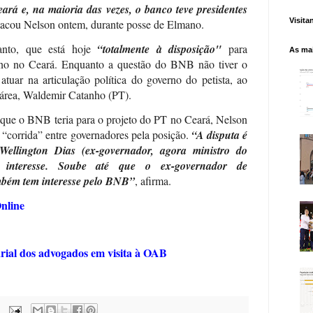
á e, na maioria das vezes, o banco teve presidentes
Visita
stacou Nelson ontem, durante posse de Elmano.
anto, que está hoje
“totalmente à disposição"
para
As mai
ano no Ceará. Enquanto a questão do BNB não tiver o
atuar na articulação política do governo do petista, ao
a área, Waldemir Catanho (PT).
 que o BNB teria para o projeto do PT no Ceará, Nelson
“corrida” entre governadores pela posição.
“A disputa é
Wellington Dias (ex-governador, agora ministro do
m interesse. Soube até que o ex-governador de
bém tem interesse pelo BNB”
, afirma.
nline
arial dos advogados em visita à OAB