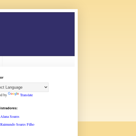
or
ed by
Translate
istradores:
Alana Soares
Raimundo Soares Filho