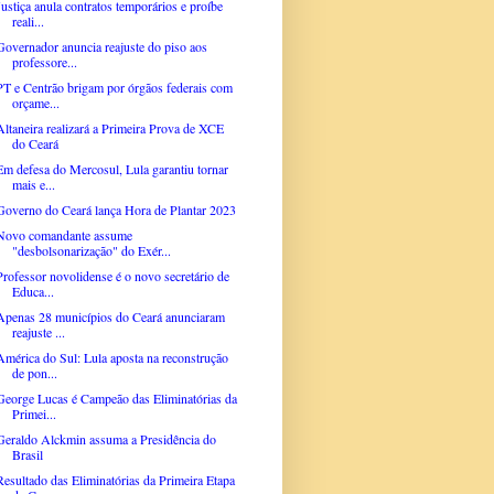
Justiça anula contratos temporários e proíbe
reali...
Governador anuncia reajuste do piso aos
professore...
PT e Centrão brigam por órgãos federais com
orçame...
Altaneira realizará a Primeira Prova de XCE
do Ceará
Em defesa do Mercosul, Lula garantiu tornar
mais e...
Governo do Ceará lança Hora de Plantar 2023
Novo comandante assume
"desbolsonarização" do Exér...
Professor novolidense é o novo secretário de
Educa...
Apenas 28 municípios do Ceará anunciaram
reajuste ...
América do Sul: Lula aposta na reconstrução
de pon...
George Lucas é Campeão das Eliminatórias da
Primei...
Geraldo Alckmin assuma a Presidência do
Brasil
Resultado das Eliminatórias da Primeira Etapa