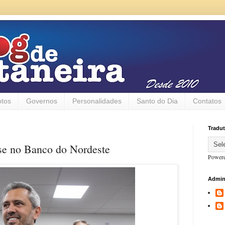
otos
Governos
Personalidades
Santo do Dia
Contatos
Tradut
se no Banco do Nordeste
Power
Admin