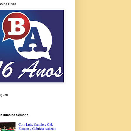
os na Rede
eguro
is lidas na Semana
Com Lula, Camilo e Cid,
Elmano e Gabriela realizam