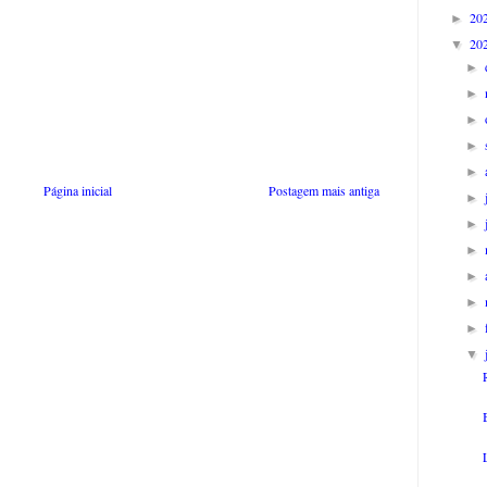
20
►
20
▼
►
►
►
►
►
Página inicial
Postagem mais antiga
►
►
►
►
►
►
▼