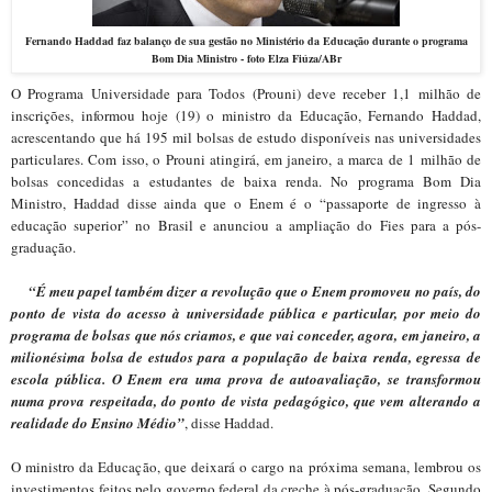
Fernando Haddad faz balanço de sua gestão no Ministério da Educação durante o programa
Bom Dia Ministro - foto Elza Fiúza/ABr
O Programa Universidade para Todos (Prouni) deve receber 1,1 milhão de
inscrições, informou hoje (19) o ministro da Educação, Fernando Haddad,
acrescentando que há 195 mil bolsas de estudo disponíveis nas universidades
particulares. Com isso, o Prouni atingirá, em janeiro, a marca de 1 milhão de
bolsas concedidas a estudantes de baixa renda. No programa Bom Dia
Ministro, Haddad disse ainda que o Enem é o “passaporte de ingresso à
educação superior” no Brasil e anunciou a ampliação do Fies para a pós-
graduação.
“É meu papel também dizer a revolução que o Enem promoveu no país, do
ponto de vista do acesso à universidade pública e particular, por meio do
programa de bolsas que nós criamos, e que vai conceder, agora, em janeiro, a
milionésima bolsa de estudos para a população de baixa renda, egressa de
escola pública. O Enem era uma prova de autoavaliação, se transformou
numa prova respeitada, do ponto de vista pedagógico, que vem alterando a
realidade do Ensino Médio”
, disse Haddad.
O ministro da Educação, que deixará o cargo na próxima semana, lembrou os
investimentos feitos pelo governo federal da creche à pós-graduação. Segundo