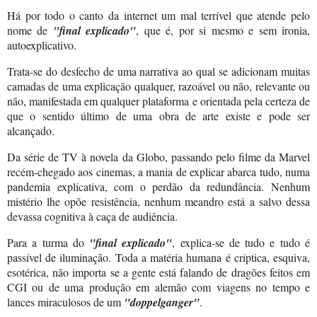
Há por todo o canto da internet um mal terrível que atende pelo
nome de
"final explicado"
, que é, por si mesmo e sem ironia,
autoexplicativo.
Trata-se do desfecho de uma narrativa ao qual se adicionam muitas
camadas de uma explicação qualquer, razoável ou não, relevante ou
não, manifestada em qualquer plataforma e orientada pela certeza de
que o sentido último de uma obra de arte existe e pode ser
alcançado.
Da série de TV à novela da Globo, passando pelo filme da Marvel
recém-chegado aos cinemas, a mania de explicar abarca tudo, numa
pandemia explicativa, com o perdão da redundância. Nenhum
mistério lhe opõe resistência, nenhum meandro está a salvo dessa
devassa cognitiva à caça de audiência.
Para a turma do
"final explicado"
, explica-se de tudo e tudo é
passível de iluminação. Toda a matéria humana é críptica, esquiva,
esotérica, não importa se a gente está falando de dragões feitos em
CGI ou de uma produção em alemão com viagens no tempo e
lances miraculosos de um
"doppelganger"
.