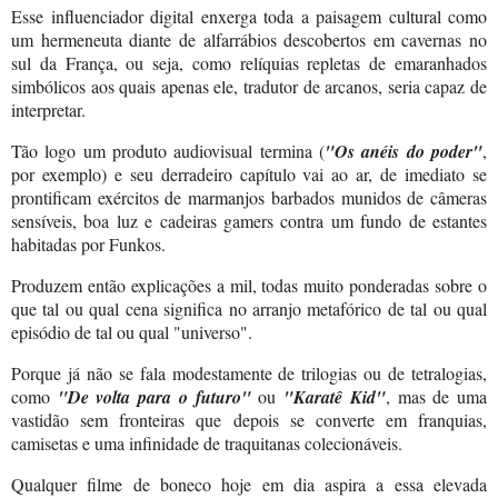
Esse influenciador digital enxerga toda a paisagem cultural como
um hermeneuta diante de alfarrábios descobertos em cavernas no
sul da França, ou seja, como relíquias repletas de emaranhados
simbólicos aos quais apenas ele, tradutor de arcanos, seria capaz de
interpretar.
Tão logo um produto audiovisual termina (
"Os anéis do poder"
,
por exemplo) e seu derradeiro capítulo vai ao ar, de imediato se
prontificam exércitos de marmanjos barbados munidos de câmeras
sensíveis, boa luz e cadeiras gamers contra um fundo de estantes
habitadas por Funkos.
Produzem então explicações a mil, todas muito ponderadas sobre o
que tal ou qual cena significa no arranjo metafórico de tal ou qual
episódio de tal ou qual "universo".
Porque já não se fala modestamente de trilogias ou de tetralogias,
como
"De volta para o futuro"
ou
"Karatê Kid"
, mas de uma
vastidão sem fronteiras que depois se converte em franquias,
camisetas e uma infinidade de traquitanas colecionáveis.
Qualquer filme de boneco hoje em dia aspira a essa elevada