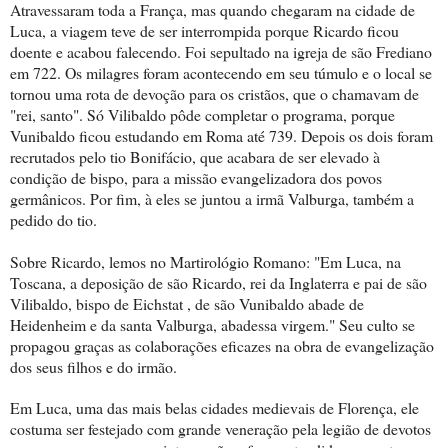
Atravessaram toda a França, mas quando chegaram na cidade de
Luca, a viagem teve de ser interrompida porque Ricardo ficou
doente e acabou falecendo. Foi sepultado na igreja de são Frediano
em 722. Os milagres foram acontecendo em seu túmulo e o local se
tornou uma rota de devoção para os cristãos, que o chamavam de
"rei, santo". Só Vilibaldo pôde completar o programa, porque
Vunibaldo ficou estudando em Roma até 739. Depois os dois foram
recrutados pelo tio Bonifácio, que acabara de ser elevado à
condição de bispo, para a missão evangelizadora dos povos
germânicos. Por fim, à eles se juntou a irmã Valburga, também a
pedido do tio.
Sobre Ricardo, lemos no Martirológio Romano: "Em Luca, na
Toscana, a deposição de são Ricardo, rei da Inglaterra e pai de são
Vilibaldo, bispo de Eichstat , de são Vunibaldo abade de
Heidenheim e da santa Valburga, abadessa virgem." Seu culto se
propagou graças as colaborações eficazes na obra de evangelização
dos seus filhos e do irmão.
Em Luca, uma das mais belas cidades medievais de Florença, ele
costuma ser festejado com grande veneração pela legião de devotos