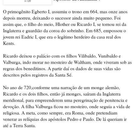
+720
O primogênito Egberto I, assumiu o trono em 664, mas onze anos
depois morreu, deixando o sucessor ainda muito pequeno. Foi
assim que, o filho do meio, Hlother ou Ricardo I, se tornou rei da
Inglaterra e guardião da coroa do sobrinho. Em 685, empossou o
jovem rei Eadric I, que era o legítimo herdeiro da casa real dos
Kents.
Ricardo deixou o palácio com os filhos Vilibaldo, Vunibaldo e
Valburga, indo morar no mosteiro de Waltham, onde viveram sob as
regras dos beneditinos. A partir daí os dados de suas vidas são
descritos pelos registros da Santa Sé.
No ano de 720,conforme uma narração de um monge alemão,
Ricardo e os dois filhos, então já monges, saíram da Inglaterra
meridional, para empreenderem uma peregrinação de penitencia e
devoção. A filha Valburga ficou no mosteiro, onde seguia a vida de
religiosa. A meta, como sempre, era Roma, onde pretendiam
venerar as relíquias dos apóstolos Pedro e Paulo. De lá queriam ir
até a Terra Santa.