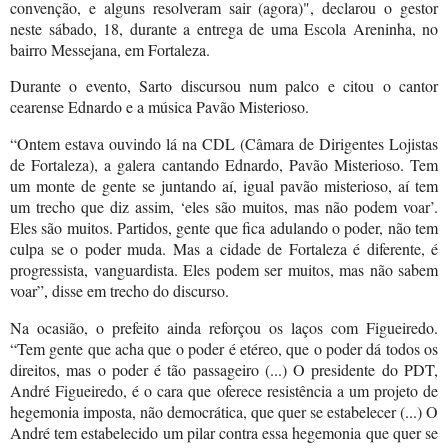
convenção, e alguns resolveram sair (agora)", declarou o gestor
neste sábado, 18, durante a entrega de uma Escola Areninha, no
bairro Messejana, em Fortaleza.
Durante o evento, Sarto discursou num palco e citou o cantor
cearense Ednardo e a música Pavão Misterioso.
“Ontem estava ouvindo lá na CDL (Câmara de Dirigentes Lojistas
de Fortaleza), a galera cantando Ednardo, Pavão Misterioso. Tem
um monte de gente se juntando aí, igual pavão misterioso, aí tem
um trecho que diz assim, ‘eles são muitos, mas não podem voar’.
Eles são muitos. Partidos, gente que fica adulando o poder, não tem
culpa se o poder muda. Mas a cidade de Fortaleza é diferente, é
progressista, vanguardista. Eles podem ser muitos, mas não sabem
voar”, disse em trecho do discurso.
Na ocasião, o prefeito ainda reforçou os laços com Figueiredo.
“Tem gente que acha que o poder é etéreo, que o poder dá todos os
direitos, mas o poder é tão passageiro (...) O presidente do PDT,
André Figueiredo, é o cara que oferece resistência a um projeto de
hegemonia imposta, não democrática, que quer se estabelecer (...) O
André tem estabelecido um pilar contra essa hegemonia que quer se