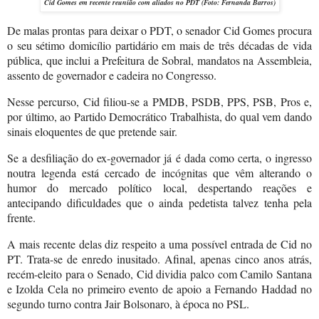
Cid Gomes em recente reunião com aliados no PDT (Foto: Fernanda Barros)
De malas prontas para deixar o PDT, o senador Cid Gomes procura
o seu sétimo domicílio partidário em mais de três décadas de vida
pública, que inclui a Prefeitura de Sobral, mandatos na Assembleia,
assento de governador e cadeira no Congresso.
Nesse percurso, Cid filiou-se a PMDB, PSDB, PPS, PSB, Pros e,
por último, ao Partido Democrático Trabalhista, do qual vem dando
sinais eloquentes de que pretende sair.
Se a desfiliação do ex-governador já é dada como certa, o ingresso
noutra legenda está cercado de incógnitas que vêm alterando o
humor do mercado político local, despertando reações e
antecipando dificuldades que o ainda pedetista talvez tenha pela
frente.
A mais recente delas diz respeito a uma possível entrada de Cid no
PT. Trata-se de enredo inusitado. Afinal, apenas cinco anos atrás,
recém-eleito para o Senado, Cid dividia palco com Camilo Santana
e Izolda Cela no primeiro evento de apoio a Fernando Haddad no
segundo turno contra Jair Bolsonaro, à época no PSL.