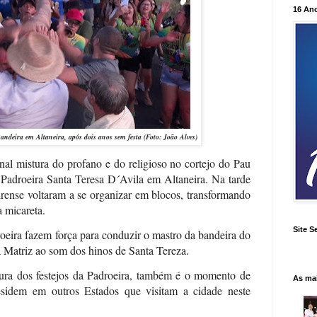
16 An
Bandeira em Altaneira, após dois anos sem festa (Foto: João Alves)
nal mistura do profano e do religioso no cortejo do Pau
 Padroeira Santa Teresa D´Avila em Altaneira. Na tarde
irense voltaram a se organizar em blocos, transformando
a micareta.
Site S
roeira fazem força para conduzir o mastro da bandeira do
ja Matriz ao som dos hinos de Santa Tereza.
tura dos festejos da Padroeira, também é o momento de
As ma
esidem em outros Estados que visitam a cidade neste