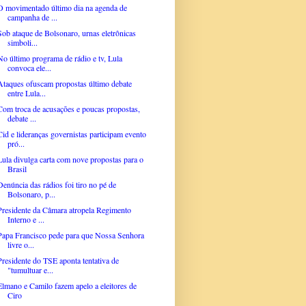
O movimentado último dia na agenda de
campanha de ...
Sob ataque de Bolsonaro, urnas eletrônicas
simboli...
No último programa de rádio e tv, Lula
convoca ele...
Ataques ofuscam propostas último debate
entre Lula...
Com troca de acusações e poucas propostas,
debate ...
Cid e lideranças governistas participam evento
pró...
Lula divulga carta com nove propostas para o
Brasil
Denúncia das rádios foi tiro no pé de
Bolsonaro, p...
Presidente da Câmara atropela Regimento
Interno e ...
Papa Francisco pede para que Nossa Senhora
livre o...
Presidente do TSE aponta tentativa de
"tumultuar e...
Elmano e Camilo fazem apelo a eleitores de
Ciro