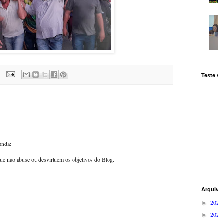
Teste
enda:
ue não abuse ou desvirtuem os objetivos do Blog.
Arqui
20
►
20
►