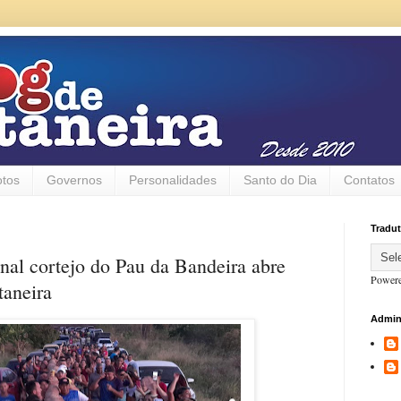
otos
Governos
Personalidades
Santo do Dia
Contatos
Tradut
onal cortejo do Pau da Bandeira abre
Power
taneira
Admin