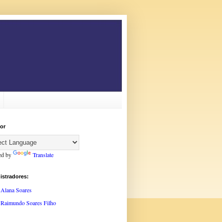
or
ed by
Translate
istradores:
Alana Soares
Raimundo Soares Filho