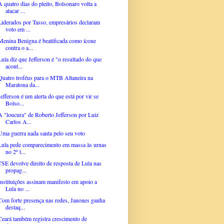
A quatro dias do pleito, Bolsonaro volta a
atacar ...
Liderados por Tasso, empresários declaram
voto em ...
Menina Benigna é beatificada como ícone
contra o a...
Lula diz que Jefferson é "o resultado do que
acont...
Quatro troféus para o MTB Altaneira na
Maratona da...
Jefferson é um alerta do que está por vir se
Bolso...
A "loucura" de Roberto Jefferson por Luiz
Carlos A...
Uma guerra nada santa pelo seu voto
Lula pede comparecimento em massa às urnas
no 2º t...
TSE devolve direito de resposta de Lula nas
propag...
Instituições assinam manifesto em apoio a
Lula no ...
Com forte presença nas redes, Janones ganha
destaq...
Ceará também registra crescimento de