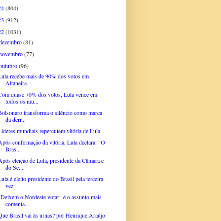
24
(804)
23
(912)
22
(1031)
dezembro
(81)
novembro
(77)
outubro
(96)
Lula recebe mais de 90% dos votos em
Altaneira
Com quase 70% dos votos, Lula vence em
todos os mu...
Bolsonaro transforma o silêncio como marca
da derr...
Líderes mundiais repercutem vitória de Lula
Após confirmação da vitória, Lula declara: "O
Bras...
Após eleição de Lula, presidente da Câmara e
do Se...
Lula é eleito presidente do Brasil pela terceira
vez
"Deixem o Nordeste votar" é o assunto mais
comenta...
Que Brasil vai às urnas? por Henrique Araújo