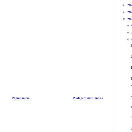
20
►
20
►
20
▼
►
►
▼
Página inicial
Postagem mais antiga