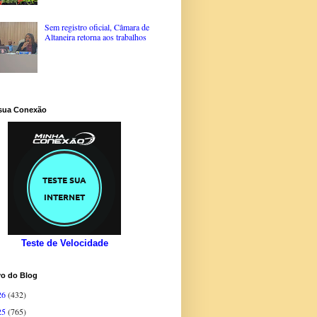
Sem registro oficial, Câmara de
Altaneira retorna aos trabalhos
 sua Conexão
Teste de Velocidade
vo do Blog
26
(432)
25
(765)