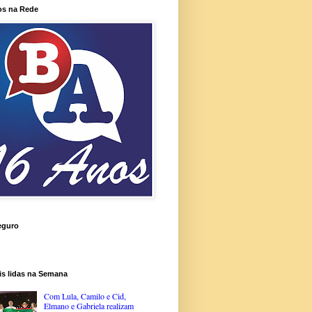
os na Rede
eguro
is lidas na Semana
Com Lula, Camilo e Cid,
Elmano e Gabriela realizam