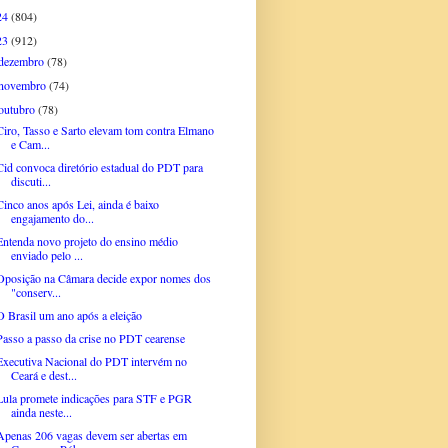
24
(804)
23
(912)
dezembro
(78)
novembro
(74)
outubro
(78)
Ciro, Tasso e Sarto elevam tom contra Elmano
e Cam...
Cid convoca diretório estadual do PDT para
discuti...
Cinco anos após Lei, ainda é baixo
engajamento do...
Entenda novo projeto do ensino médio
enviado pelo ...
Oposição na Câmara decide expor nomes dos
"conserv...
O Brasil um ano após a eleição
Passo a passo da crise no PDT cearense
Executiva Nacional do PDT intervém no
Ceará e dest...
Lula promete indicações para STF e PGR
ainda neste...
Apenas 206 vagas devem ser abertas em