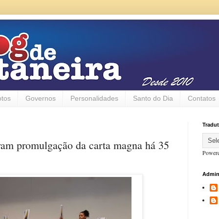
otos
Governos
Personalidades
Santo do Dia
Contatos
Tradut
bram promulgação da carta magna há 35
Power
Admin