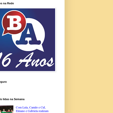
os na Rede
eguro
is lidas na Semana
Com Lula, Camilo e Cid,
Elmano e Gabriela realizam