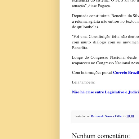
existência do sistema. O SUS foi tão 
atuação", disse Fogaça.
Deputada constituinte, Benedita da Si
a reforma agrária não entrou no texto, 
de quilombolas.
"Foi uma Constituição feita não dentro 
com muito diálogo com os movimentos 
Benedita.
Longe do Congresso Nacional desde 
reapareceu no Congresso Nacional nesta 
Correio Brazil
Com informações portal
Leia também:
Não há crise entre Legislativo e Judic
Postado por
Raimundo Soares Filho
às
20:10
Nenhum comentário: