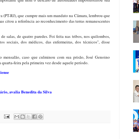
importante que nem o descaso de autoridades impossibilitou sua
lva (PT-RJ), que cumpre mais um mandato na Câmara, lembrou que
mas citou a referência ao reconhecimento das terras remanescentes
de salas, de quatro paredes. Foi feita nas tribos, nos quilombos,
sociais, dos médicos, das enfermeiras, dos técnicos", disse
o mensalão, caso que culminou com sua prisão, José Genoino
quarta-feira pela primeira vez desde aquele período.
iense
iário, avalia Benedita da Silva