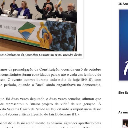
16 An
tes e lembranças da Assembleia Constituinte (Foto: Evandro Éboli)
anos da promulgação da Constituição, ocorrida em 5 de outubro
 constituintes foram convidados para o ato e cada um lembrou de
xto. O evento ocorreu durante todo o dia de hoje (04/10), com
e período, quando o Brasil ainda engatinhava na democracia,
Site S
e foi duas vezes deputado e duas vezes senador, afirmou que
inte representou o "maior projeto de vida" de sua geração. A
ão do Sistema Único de Saúde (SUS), citando a importância desse
As ma
d-19, com críticas à gestão de Jair Bolsonaro (PL).
apel do SUS no atendimento às pessoas, agradeci ajoelhado pela