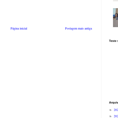
Página inicial
Postagem mais antiga
Teste
Arqui
20
►
20
►