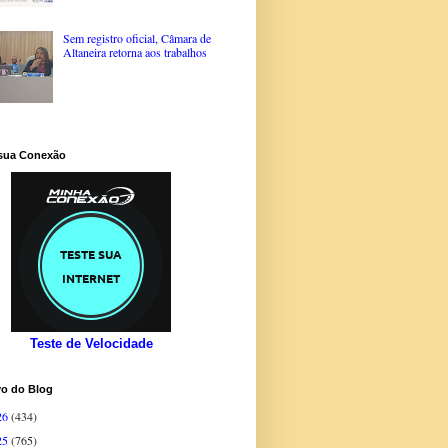
Sem registro oficial, Câmara de
Altaneira retorna aos trabalhos
 sua Conexão
Teste de Velocidade
vo do Blog
26
(434)
25
(765)