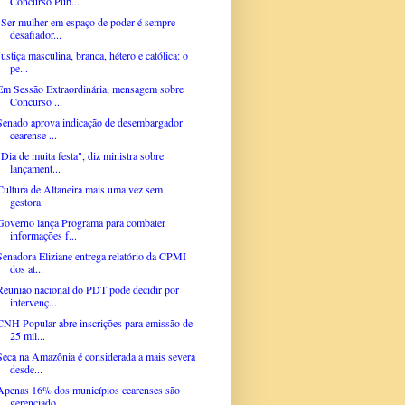
Concurso Púb...
"Ser mulher em espaço de poder é sempre
desafiador...
Justiça masculina, branca, hétero e católica: o
pe...
Em Sessão Extraordinária, mensagem sobre
Concurso ...
Senado aprova indicação de desembargador
cearense ...
"Dia de muita festa", diz ministra sobre
lançament...
Cultura de Altaneira mais uma vez sem
gestora
Governo lança Programa para combater
informações f...
Senadora Eliziane entrega relatório da CPMI
dos at...
Reunião nacional do PDT pode decidir por
intervenç...
CNH Popular abre inscrições para emissão de
25 mil...
Seca na Amazônia é considerada a mais severa
desde...
Apenas 16% dos municípios cearenses são
gerenciado...