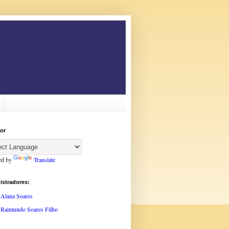
or
ed by
Translate
istradores:
Alana Soares
Raimundo Soares Filho