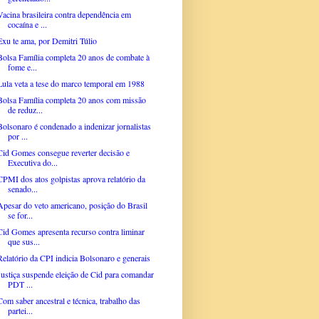
Vacina brasileira contra dependência em
cocaína e ...
Exu te ama, por Demitri Túlio
Bolsa Família completa 20 anos de combate à
fome e...
Lula veta a tese do marco temporal em 1988
Bolsa Família completa 20 anos com missão
de reduz...
Bolsonaro é condenado a indenizar jornalistas
por ...
Cid Gomes consegue reverter decisão e
Executiva do...
CPMI dos atos golpistas aprova relatório da
senado...
Apesar do veto americano, posição do Brasil
se for...
Cid Gomes apresenta recurso contra liminar
que sus...
Relatório da CPI indicia Bolsonaro e generais
Justiça suspende eleição de Cid para comandar
PDT ...
Com saber ancestral e técnica, trabalho das
partei...