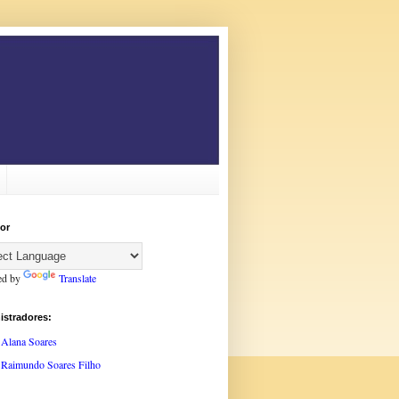
or
ed by
Translate
istradores:
Alana Soares
Raimundo Soares Filho