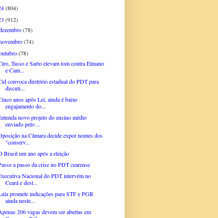
24
(804)
23
(912)
dezembro
(78)
novembro
(74)
outubro
(78)
Ciro, Tasso e Sarto elevam tom contra Elmano
e Cam...
Cid convoca diretório estadual do PDT para
discuti...
Cinco anos após Lei, ainda é baixo
engajamento do...
Entenda novo projeto do ensino médio
enviado pelo ...
Oposição na Câmara decide expor nomes dos
"conserv...
O Brasil um ano após a eleição
Passo a passo da crise no PDT cearense
Executiva Nacional do PDT intervém no
Ceará e dest...
Lula promete indicações para STF e PGR
ainda neste...
Apenas 206 vagas devem ser abertas em