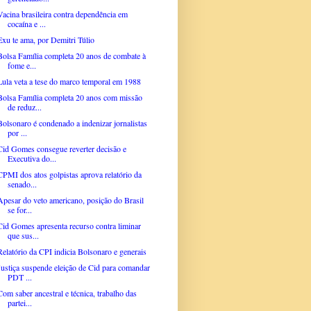
Vacina brasileira contra dependência em
cocaína e ...
Exu te ama, por Demitri Túlio
Bolsa Família completa 20 anos de combate à
fome e...
Lula veta a tese do marco temporal em 1988
Bolsa Família completa 20 anos com missão
de reduz...
Bolsonaro é condenado a indenizar jornalistas
por ...
Cid Gomes consegue reverter decisão e
Executiva do...
CPMI dos atos golpistas aprova relatório da
senado...
Apesar do veto americano, posição do Brasil
se for...
Cid Gomes apresenta recurso contra liminar
que sus...
Relatório da CPI indicia Bolsonaro e generais
Justiça suspende eleição de Cid para comandar
PDT ...
Com saber ancestral e técnica, trabalho das
partei...