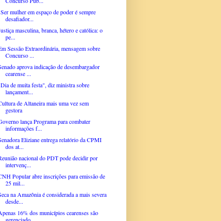
Concurso Púb...
"Ser mulher em espaço de poder é sempre
desafiador...
Justiça masculina, branca, hétero e católica: o
pe...
Em Sessão Extraordinária, mensagem sobre
Concurso ...
Senado aprova indicação de desembargador
cearense ...
"Dia de muita festa", diz ministra sobre
lançament...
Cultura de Altaneira mais uma vez sem
gestora
Governo lança Programa para combater
informações f...
Senadora Eliziane entrega relatório da CPMI
dos at...
Reunião nacional do PDT pode decidir por
intervenç...
CNH Popular abre inscrições para emissão de
25 mil...
Seca na Amazônia é considerada a mais severa
desde...
Apenas 16% dos municípios cearenses são
gerenciado...