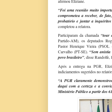
afirmou Eliziane.
“Foi uma reunião muito importa
comprometeu a receber, de fato,
probatório e juntar a inquérit
completou a relatora.
Participaram da chamada
“tour 
Partido-AM), os deputados Rog
Pastor Henrique Vieira (PSOL 
Carvalho (PT-SE).
“Sem anistia 
povo brasileiro”
, disse Randolfe,
Após a entrega na PGR, Elizi
indiciamentos sugeridos no relatór
“A PGR claramente demonstrou 
daqui com a certeza e a convi
Ministério Público a partir dos 6