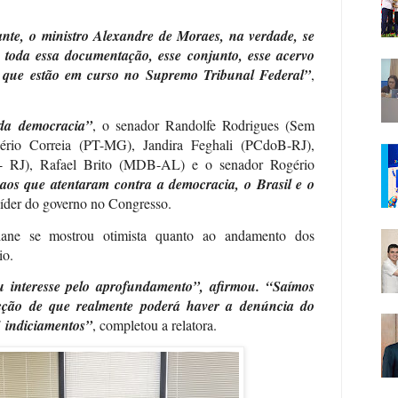
nte, o ministro Alexandre de Moraes, na verdade, se
 toda essa documentação, esse conjunto, esse acervo
os que estão em curso no Supremo Tribunal Federal”
,
da democracia”
, o senador Randolfe Rodrigues (Sem
ério Correia (PT-MG), Jandira Feghali (PCdoB-RJ),
- RJ), Rafael Brito (MDB-AL) e o senador Rogério
aos que atentaram contra a democracia, o Brasil e o
 líder do governo no Congresso.
ane se mostrou otimista quanto ao andamento dos
io.
interesse pelo aprofundamento”, afirmou. “Saímos
cção de que realmente poderá haver a denúncia do
1 indiciamentos”
, completou a relatora.