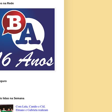
os na Rede
eguro
is lidas na Semana
Com Lula, Camilo e Cid,
Elmano e Gabriela realizam