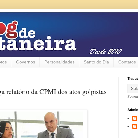
otos
Governos
Personalidades
Santo do Dia
Contatos
Tradut
ga relatório da CPMI dos atos golpistas
Power
Admin