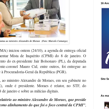
16 An
e Gama ao ministro Alexandre de Moraes (Foto: Marcelo Camargo)
A) iniciou ontem (24/10), a agenda de entrega oficial
mentar Mista de Inquérito (CPMI) do 8 de janeiro. O
nto do ex-presidente Jair Bolsonaro (PL), da deputada
nte-coronel Mauro Cid, entre outros, foi entregue ao
 à Procuradoria-Geral da República (PGR).
Site S
s, ao ministro Alexandre de Moraes, em seu gabinete no
E), onde é presidente. Moraes é relator, no STF, do
8 de janeiro e sobre as milícias digitais.
As ma
elatório ao ministro Alexandre de Moraes, que preside
mesmo alinhamento do que foi o foco central da CPMI”
,