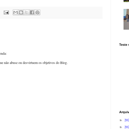
Teste
enda:
ue não abuse ou desvirtuem os objetivos do Blog.
Arqui
20
►
20
►