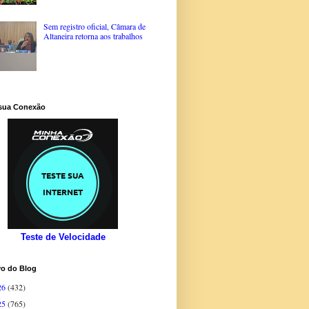
Sem registro oficial, Câmara de
Altaneira retorna aos trabalhos
 sua Conexão
Teste de Velocidade
vo do Blog
26
(432)
25
(765)