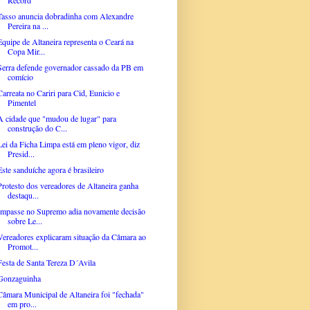
Tasso anuncia dobradinha com Alexandre
Pereira na ...
Equipe de Altaneira representa o Ceará na
Copa Mir...
Serra defende governador cassado da PB em
comício
Carreata no Cariri para Cid, Eunicio e
Pimentel
A cidade que "mudou de lugar" para
construção do C...
Lei da Ficha Limpa está em pleno vigor, diz
Presid...
Este sanduíche agora é brasileiro
Protesto dos vereadores de Altaneira ganha
destaqu...
Impasse no Supremo adia novamente decisão
sobre Le...
Vereadores explicaram situação da Câmara ao
Promot...
Festa de Santa Tereza D´Avila
Gonzaguinha
Câmara Municipal de Altaneira foi "fechada"
em pro...