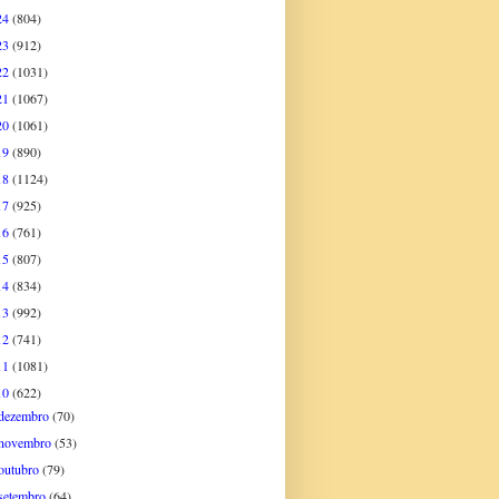
24
(804)
23
(912)
22
(1031)
21
(1067)
20
(1061)
19
(890)
18
(1124)
17
(925)
16
(761)
15
(807)
14
(834)
13
(992)
12
(741)
11
(1081)
10
(622)
dezembro
(70)
novembro
(53)
outubro
(79)
setembro
(64)