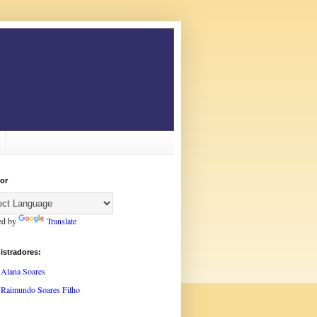
or
ed by
Translate
istradores:
Alana Soares
Raimundo Soares Filho