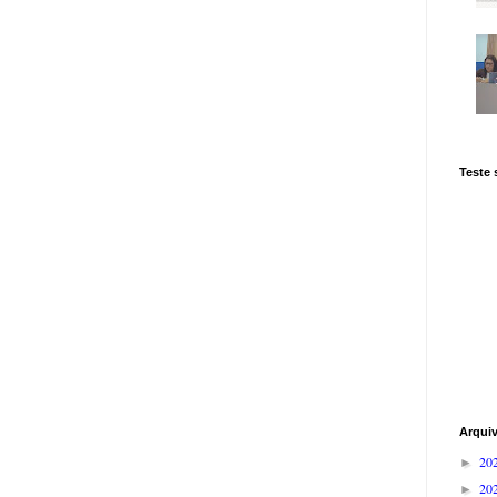
Teste
Arqui
20
►
20
►