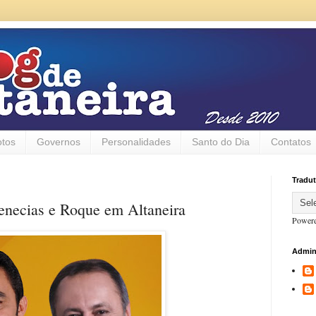
otos
Governos
Personalidades
Santo do Dia
Contatos
Tradut
necias e Roque em Altaneira
Power
Admin