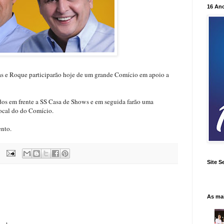
16 An
s e Roque participarão hoje de um grande Comício em apoio a
dos em frente a SS Casa de Shows e em seguida farão uma
local do do Comício.
ento.
Site S
As ma