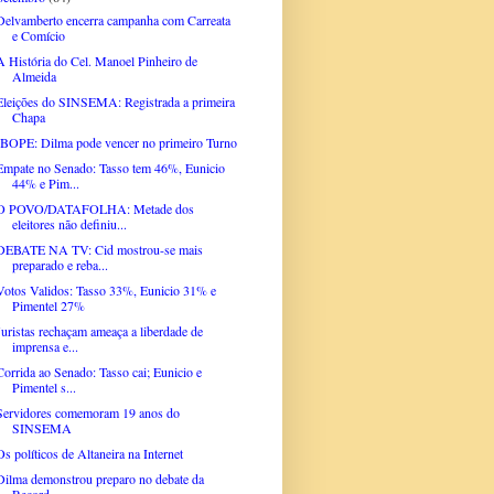
Delvamberto encerra campanha com Carreata
e Comício
A História do Cel. Manoel Pinheiro de
Almeida
Eleições do SINSEMA: Registrada a primeira
Chapa
IBOPE: Dilma pode vencer no primeiro Turno
Empate no Senado: Tasso tem 46%, Eunicio
44% e Pim...
O POVO/DATAFOLHA: Metade dos
eleitores não definiu...
DEBATE NA TV: Cid mostrou-se mais
preparado e reba...
Votos Validos: Tasso 33%, Eunicio 31% e
Pimentel 27%
Juristas rechaçam ameaça a liberdade de
imprensa e...
Corrida ao Senado: Tasso cai; Eunicio e
Pimentel s...
Servidores comemoram 19 anos do
SINSEMA
Os políticos de Altaneira na Internet
Dilma demonstrou preparo no debate da
Record