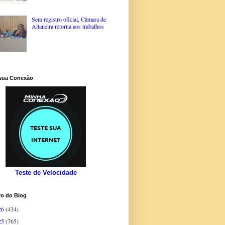
Sem registro oficial, Câmara de
Altaneira retorna aos trabalhos
 sua Conexão
Teste de Velocidade
vo do Blog
26
(434)
25
(765)