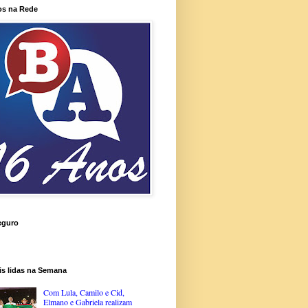
os na Rede
eguro
is lidas na Semana
Com Lula, Camilo e Cid,
Elmano e Gabriela realizam