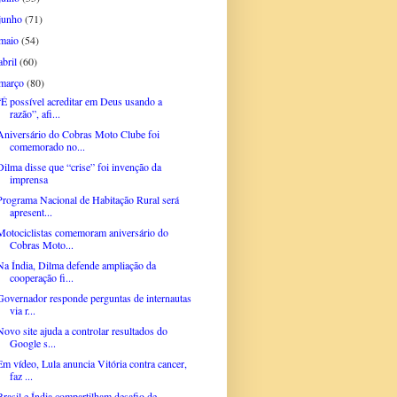
junho
(71)
maio
(54)
abril
(60)
março
(80)
“É possível acreditar em Deus usando a
razão”, afi...
Aniversário do Cobras Moto Clube foi
comemorado no...
Dilma disse que “crise” foi invenção da
imprensa
Programa Nacional de Habitação Rural será
apresent...
Motociclistas comemoram aniversário do
Cobras Moto...
Na Índia, Dilma defende ampliação da
cooperação fi...
Governador responde perguntas de internautas
via r...
Novo site ajuda a controlar resultados do
Google s...
Em vídeo, Lula anuncia Vitória contra cancer,
faz ...
Brasil e Índia compartilham desafio de