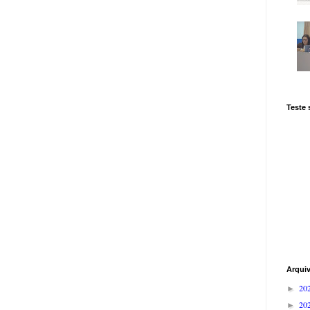
Teste
Arqui
20
►
20
►