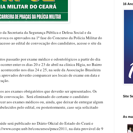
16 An
 da Secretaria da Segurança Pública e Defesa Social e da
nvoca os aprovados na 1ª fase do Concurso da Polícia Militar do
 acesso ao edital de convocação dos candidatos, acesse o site da
atos passarão por exame médico e odontológicos a partir do dia
correr enter os dias 20 e 23 de abril na clínica Hígia, no Bairro
acontecerão nos dias 24 e 25, na sede da Associação Brasileira
s aprovados deverão comparecer aos locais de exame em data e
cação.
os aos exames obrigatórios que deverão ser apresentados. Os
l de convocação. Será eliminado do certame o candidato
Site S
cer aos exames médicos ou, ainda, que deixar de entregar algum
abelecidos pelo edital, ou posteriormente, caso seja solicitado
As ma
aúde será publicado no Diário Oficial do Estado do Ceará e
p://www.cespe.unb.br/concursos/pmce2011, na data provável de 9