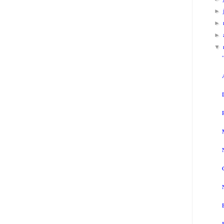
►
►
►
▼