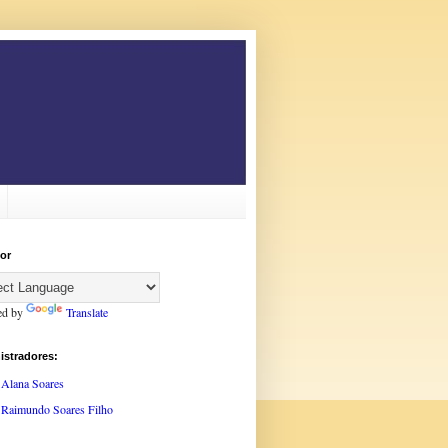
or
ed by
Translate
istradores:
Alana Soares
Raimundo Soares Filho