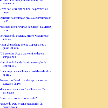
eliminar a ...
Metrô do Cariri está na final de prêmios de
projet...
Secretária de Educação presta esclarecimentos
na C...
Padre não aceita “Paixão de Cristo” na Matriz
de A...
No Palácio do Planalto, Marco Maia recebe
sindical...
Maior chuva deste ano na Capital chega a
quase 200mm
TCE autoriza Urca a dar continuidade à
seleção púb...
Ministério da Saúde fiscaliza execução de
Convênio...
Pronacampo vai melhorar a qualidade de vida
na áre...
Governo do Estado divulga aprovados no
concurso da PM
Altaneira está entre os 5 melhores do Cariri
em Saúde
Como era a cara de Jesus Cristo?
Feriado da Data Magna celebra fim da
escravidão no...