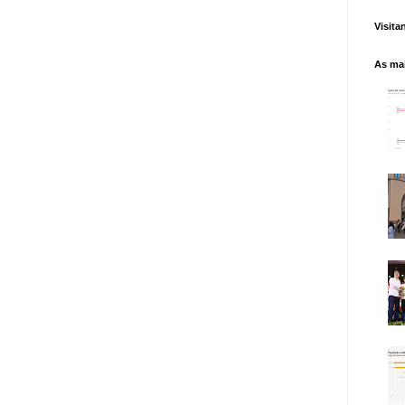
Visita
As mai