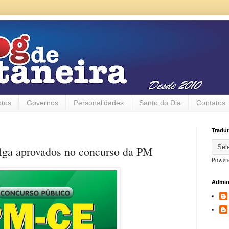
otos
Governos
Personalidades
Santo do Dia
Contatos
Tradut
lga aprovados no concurso da PM
Power
Admin