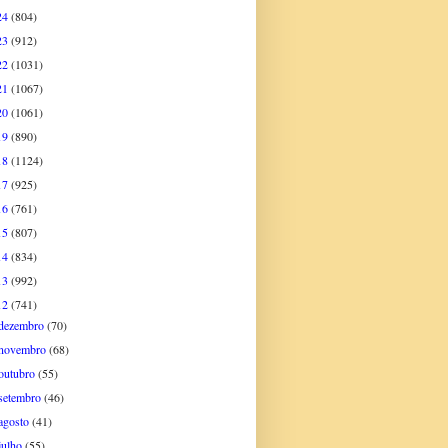
24
(804)
23
(912)
22
(1031)
21
(1067)
20
(1061)
19
(890)
18
(1124)
17
(925)
16
(761)
15
(807)
14
(834)
13
(992)
12
(741)
dezembro
(70)
novembro
(68)
outubro
(55)
setembro
(46)
agosto
(41)
julho
(55)