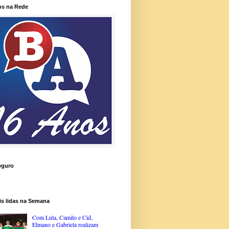
os na Rede
eguro
is lidas na Semana
Com Lula, Camilo e Cid,
Elmano e Gabriela realizam