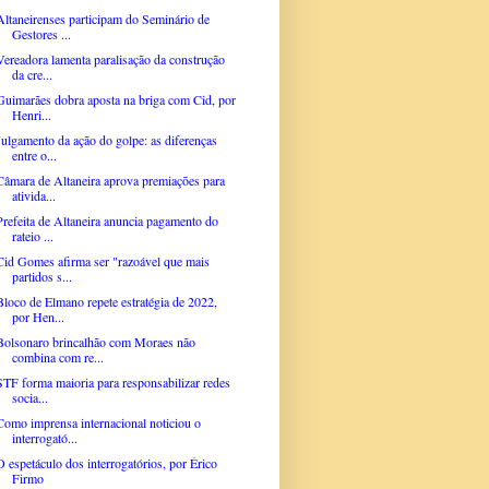
Altaneirenses participam do Seminário de
Gestores ...
Vereadora lamenta paralisação da construção
da cre...
Guimarães dobra aposta na briga com Cid, por
Henri...
Julgamento da ação do golpe: as diferenças
entre o...
Câmara de Altaneira aprova premiações para
ativida...
Prefeita de Altaneira anuncia pagamento do
rateio ...
Cid Gomes afirma ser "razoável que mais
partidos s...
Bloco de Elmano repete estratégia de 2022,
por Hen...
Bolsonaro brincalhão com Moraes não
combina com re...
STF forma maioria para responsabilizar redes
socia...
Como imprensa internacional noticiou o
interrogató...
O espetáculo dos interrogatórios, por Érico
Firmo