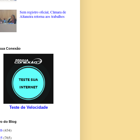
Sem registro oficial, Câmara de
Altaneira retorna aos trabalhos
 sua Conexão
Teste de Velocidade
vo do Blog
26
(434)
25
(765)