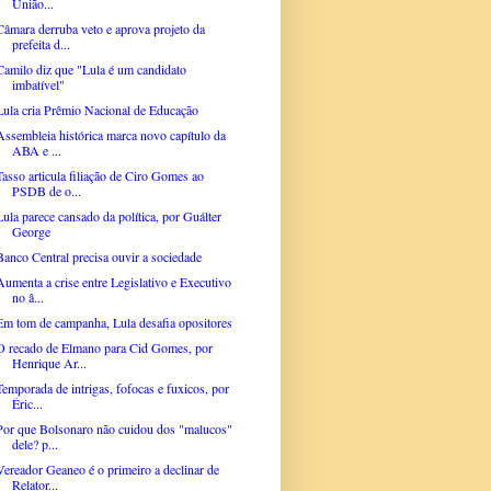
União...
Câmara derruba veto e aprova projeto da
prefeita d...
Camilo diz que "Lula é um candidato
imbatível"
Lula cria Prêmio Nacional de Educação
Assembleia histórica marca novo capítulo da
ABA e ...
Tasso articula filiação de Ciro Gomes ao
PSDB de o...
Lula parece cansado da política, por Guálter
George
Banco Central precisa ouvir a sociedade
Aumenta a crise entre Legislativo e Executivo
no â...
Em tom de campanha, Lula desafia opositores
O recado de Elmano para Cid Gomes, por
Henrique Ar...
Temporada de intrigas, fofocas e fuxicos, por
Éric...
Por que Bolsonaro não cuidou dos "malucos"
dele? p...
Vereador Geaneo é o primeiro a declinar de
Relator...