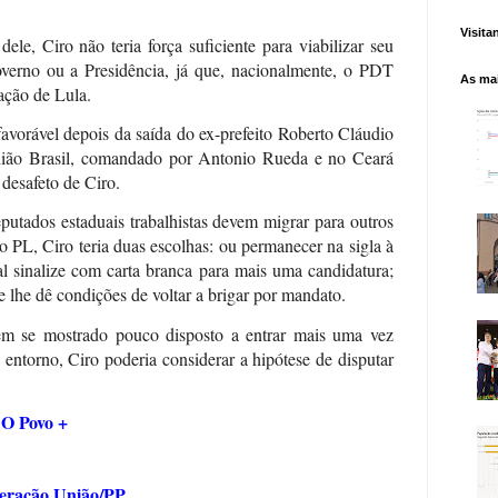
Visita
le, Ciro não teria força suficiente para viabilizar seu
verno ou a Presidência, já que, nacionalmente, o PDT
As mai
ação de Lula.
avorável depois da saída do ex-prefeito Roberto Cláudio
ião Brasil, comandado por Antonio Rueda e no Ceará
desafeto de Ciro.
putados estaduais trabalhistas devem migrar para outros
o PL, Ciro teria duas escolhas: ou permanecer na sigla à
al sinalize com carta branca para mais uma candidatura;
 lhe dê condições de voltar a brigar por mandato.
em se mostrado pouco disposto a entrar mais uma vez
 entorno, Ciro poderia considerar a hipótese de disputar
O Povo +
l
deração União/PP