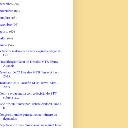
dezembro
(66)
novembro
(64)
outubro
(65)
setembro
(66)
agosto
(65)
julho
(64)
junho
(54)
Altaneira realiza com sucesso quarta edição do
Des...
Classificação Geral do Desafio MTB Terras
Altaneir...
Resultado XCO Desafio MTB Terras Altas -
2025
Resultado XCT Desafio MTB Terras Altas -
2025
Confira o que muda com a decisão do STF
sobre a re...
Jade diz que "antecipar" debate eleitoral "não é
b...
Congresso unido para aumentar número de
deputados
Deputado diz que Camilo não conseguirá levar