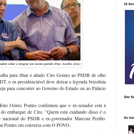
16 An
 podem voltar a integrar um mesmo partido
(Foto: Aurélio Alves)
abalha para filiar o aliado Ciro Gomes ao PSDB de olho
T, o ex-presidenciável deve deixar a legenda brizolista
 seja para concorrer ao Governo do Estado ou ao Palácio
Site S
efeito Ozires Pontes confirmou que o ex-senador está à
no do embarque de Ciro. "Quem está cuidando disso é o
te nacional do PSDB e ex-governador Marconi Perillo.
As ma
ipou Pontes em conversa com O POVO.