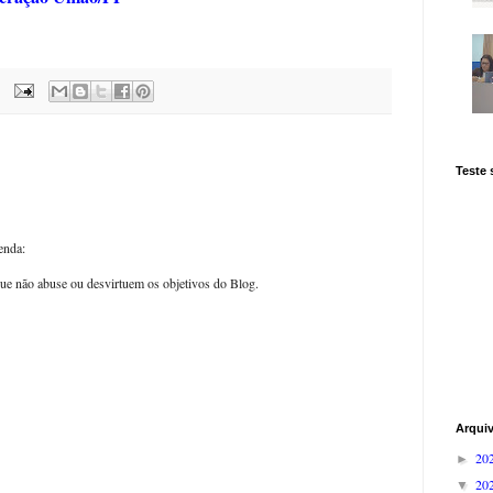
Teste
enda:
ue não abuse ou desvirtuem os objetivos do Blog.
Arqui
20
►
20
▼