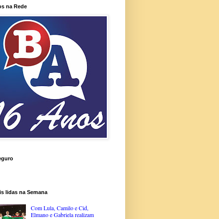
os na Rede
eguro
is lidas na Semana
Com Lula, Camilo e Cid,
Elmano e Gabriela realizam