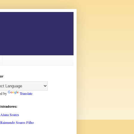
or
ed by
Translate
istradores:
Alana Soares
Raimundo Soares Filho