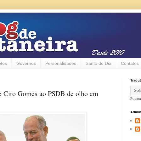
otos
Governos
Personalidades
Santo do Dia
Contatos
Tradut
o de Ciro Gomes ao PSDB de olho em
Power
Admin