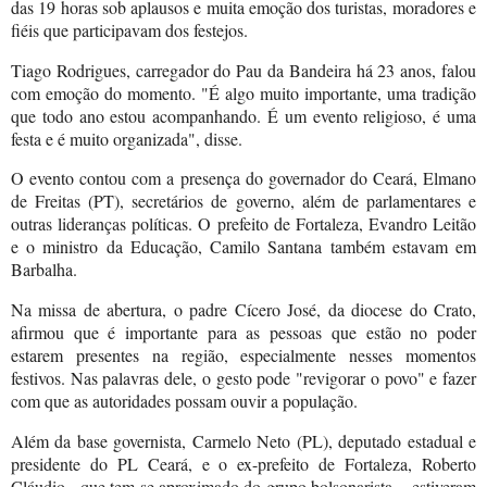
das 19 horas sob aplausos e muita emoção dos turistas, moradores e
fiéis que participavam dos festejos.
Tiago Rodrigues, carregador do Pau da Bandeira há 23 anos, falou
com emoção do momento. "É algo muito importante, uma tradição
que todo ano estou acompanhando. É um evento religioso, é uma
festa e é muito organizada", disse.
O evento contou com a presença do governador do Ceará, Elmano
de Freitas (PT), secretários de governo, além de parlamentares e
outras lideranças políticas. O prefeito de Fortaleza, Evandro Leitão
e o ministro da Educação, Camilo Santana também estavam em
Barbalha.
Na missa de abertura, o padre Cícero José, da diocese do Crato,
afirmou que é importante para as pessoas que estão no poder
estarem presentes na região, especialmente nesses momentos
festivos. Nas palavras dele, o gesto pode "revigorar o povo" e fazer
com que as autoridades possam ouvir a população.
Além da base governista, Carmelo Neto (PL), deputado estadual e
presidente do PL Ceará, e o ex-prefeito de Fortaleza, Roberto
Cláudio - que tem se aproximado do grupo bolsonarista -, estiveram