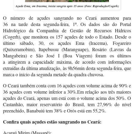
Açude Ema, em Iracema, inicia sangria após 15 anos (Foto: Reprodução/Cogerh)
O número de açudes sangrando no Ceará aumentou para
36 na tarde desta segunda-feira, 1º. Os dados são do Portal
Hidrológico da Companhia de Gestão de Recursos Hídricos
(Cogerh), que monitora os 157 açudes de todo o Estado. Desde o
último sábado, 30, os açudes Ema (Iracema), Fogareiro
(Quixeramobim), Itapebussu (Maranguape), Rosário (Lavras da
Mangabeira) e São José I (Boa Viagem) foram os últimos
a atingirem a capacidade máxima, de acordo com informações
extraídas da última atualização, às 9h56min desta segunda-feira, que
marca o início da segunda metade da quadra chuvosa.
O Ceará também conta com 16 açudes com volume acima de 90% e
36 açudes com volume inferior a 30%.Em relação aos três maiores
açudes do Ceará, apenas um está com o volume acima dos 50%. O
Castanhão, maior reservatório do Brasil, tem 27,96% do nível
preenchido, Banabuiú tem 38% e Orós está em 55,2%.
Confira quais açudes estão sangrando no Ceará
:
Acaraú Mirim (Massapê);