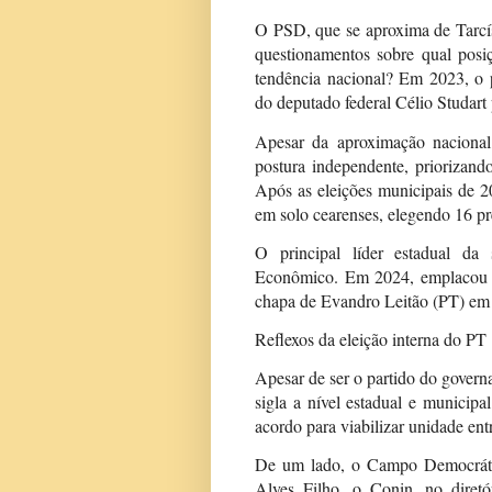
O PSD, que se aproxima de Tarcís
questionamentos sobre qual posi
tendência nacional? Em 2023, o
do deputado federal Célio Studart
Apesar da aproximação nacional
postura independente, priorizand
Após as eleições municipais de 2
em solo cearenses, elegendo 16 pr
O principal líder estadual da
Econômico. Em 2024, emplacou a 
chapa de Evandro Leitão (PT) em 
Reflexos da eleição interna do PT
Apesar de ser o partido do gover
sigla a nível estadual e municipa
acordo para viabilizar unidade ent
De um lado, o Campo Democrátic
Alves Filho, o Conin, no dire