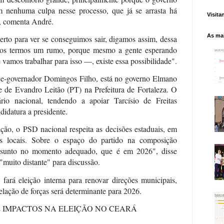
nenhuma culpa nesse processo, que já se arrasta há
Visita
, comenta André.
As mai
rto para ver se conseguimos sair, digamos assim, dessa
enos termos um rumo, porque mesmo a gente esperando
vamos trabalhar para isso —, existe essa possibilidade".
e-governador Domingos Filho, está no governo Elmano
 de Evandro Leitão (PT) na Prefeitura de Fortaleza. O
io nacional, tendendo a apoiar Tarcísio de Freitas
idatura a presidente.
ação, o PSD nacional respeita as decisões estaduais, em
cas locais. Sobre o espaço do partido na composição
assunto no momento adequado, que é em 2026", disse
muito distante" para discussão.
 fará eleição interna para renovar direções municipais,
elação de forças será determinante para 2026.
 IMPACTOS NA ELEIÇÃO NO CEARÁ