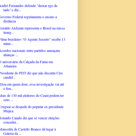
André Fernandes defende "deixar ego de
lado" e diz...
Governo Federal regulamenta o ensino a
distância
Geraldo Alckmin representa o Brasil na missa
inaug...
Filme brasileiro "O Agente Secreto" recebe 13
minu...
Acordos nacionais entre partidos ameaçam
alianças ...
O aniversário da Calçada da Fama em
Altaneira
Presidente do PDT diz que não discutiu Ciro
candid...
"Doa em quem doer, essa investigação vai até
o fim...
Mais de 130 mil eleitores do Ceará podem ter
seus ...
Uruguai se despede do popular ex-presidente
Mujica
Ronaldo Caiado diz que se vencer eleições
conceder...
Mausoléu de Castello Branco dá lugar à
Galeria da ...