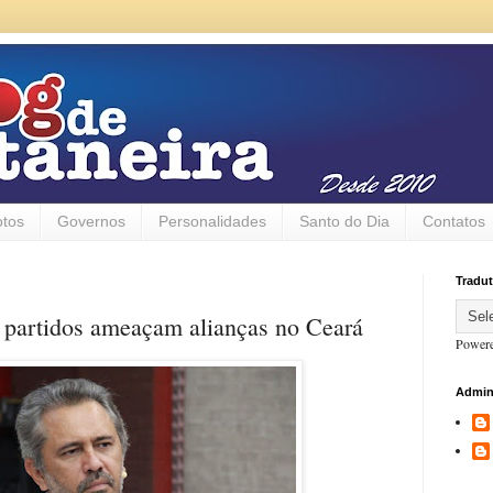
otos
Governos
Personalidades
Santo do Dia
Contatos
Tradut
e partidos ameaçam alianças no Ceará
Power
Admin