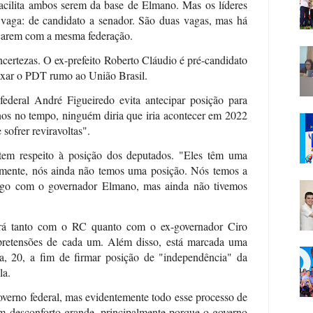
acilita ambos serem da base de Elmano. Mas os líderes
vaga: de candidato a senador. São duas vagas, mas há
icarem com a mesma federação.
certezas. O ex-prefeito Roberto Cláudio é pré-candidato
eixar o PDT rumo ao União Brasil.
ederal André Figueiredo evita antecipar posição para
anos no tempo, ninguém diria que iria acontecer em 2022
sofrer reviravoltas".
em respeito à posição dos deputados. "Eles têm uma
almente, nós ainda não temos uma posição. Nós temos a
logo com o governador Elmano, mas ainda não tivemos
irá tanto com o RC quanto com o ex-governador Ciro
retensões de cada um. Além disso, está marcada uma
ra, 20, a fim de firmar posição de "independência" da
la.
erno federal, mas evidentemente todo esse processo de
um desconforto grande, principalmente porque o governo