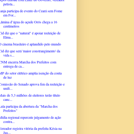
petista...
Janja participa de evento do Ceará sem Fome
em For...
Lâmina d’água do açude Orós chega a 16
centímetros
Cid diz que o "natural" é apoiar reeleição de
Elma...
O cinema brasileiro é aplaudido pelo mundo
Cid diz que será 'maior constrangimento' da
vida s...
CNM encerra Marcha dos Prefeitos com
entrega de ca...
MP do setor elétrico amplia isenção da conta
de luz
Comissão do Senado aprova fim da reeleição e
unifi...
Mais de 5,3 milhões de eleitores terão título
canc...
Lula participa da abertura da "Marcha dos
Prefeitos"
Mídia regional repercute julgamento de ação
contra...
Vereador registra vitória da prefeita Késia na
Jus...