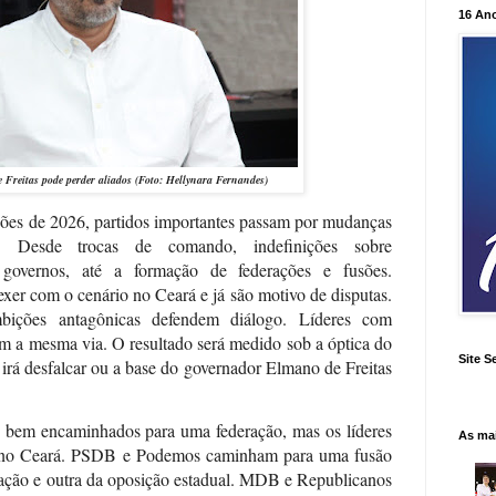
16 An
Freitas pode perder aliados (Foto:
Hellynara Fernandes
)
ões de 2026, partidos importantes passam por mudanças
l. Desde trocas de comando, indefinições sobre
governos, até a formação de federações e fusões.
xer com o cenário no Ceará e já são motivo de disputas.
bições antagônicas defendem diálogo. Líderes com
am a mesma via. O resultado será medido sob a óptica do
Site S
 irá desfalcar ou a base do governador Elmano de Freitas
ão bem encaminhados para uma federação, mas os líderes
As ma
as no Ceará. PSDB e Podemos caminham para uma fusão
ação e outra da oposição estadual. MDB e Republicanos