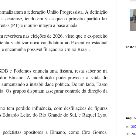
formalizaram a federação União Progressista. A definição
tica cearense, tendo em vista que o primeiro partido faz
tas (PT) e o outro integra a base aliada.
 reverbera nas eleições de 2026, visto que o ex-prefeito
enta viabilizar nova candidatura ao Executivo estadual
Teste
 e encaminha possível filiação ao União Brasil.
PSDB e Podemos enuncia uma fissura, resta saber se na
dor Elmano. A indefinição pode provocar a saída do
aumentando a instabilidade política. De um lado, Tasso
ia. Os grupos disputam assegurar controle da direção da
ano tem perdido influência, com desfiliações de figuras
s Eduardo Leite, do Rio Grande do Sul, e Raquel Lyra,
Arqui
20
►
pedetistas opositores a Elmano, como Ciro Gomes,
20
▼