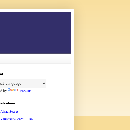
or
ed by
Translate
istradores:
Alana Soares
Raimundo Soares Filho