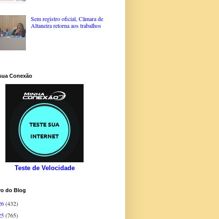
Sem registro oficial, Câmara de
Altaneira retorna aos trabalhos
 sua Conexão
Teste de Velocidade
vo do Blog
26
(432)
25
(765)