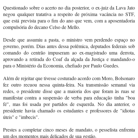
Questionado sobre o acerto no dia posterior, o ex-juiz da Lava Jato
negou qualquer tratativa a respeito de próxima vacância no STF,
que está prevista para o fim do ano que vem, com a aposentadoria
compulsória do decano Celso de Mello.
Desde que assumiu a pasta, o ministro vem perdendo espaço no
governo, porém. Dias antes dessa polêmica, deputados federais sob
comando do centrão impuseram ao ex-magistrado uma derrota,
aprovando a retirada do Coaf da alçada da Justiça e mandando-o
para o Ministério da Economia, chefiado por Paulo Guedes.
Além de rejeitar que tivesse costurado acordo com Moro, Bolsonaro
fez outro recuou nessa quinta-feira. Na transmissão semanal via
redes, o presidente disse que a maioria dos que foram às ruas se
manifestar contra a suspensão de verba para educação tinha "boa
fé", mas foi usada por partidos de esquerda. No dia anterior, o
presidente havia chamado os estudantes e professores de "idiotas
úteis" e "imbecis".
Prestes a completar cinco meses de mandato, o pesselista enfrenta
um dos momentos mais delicados de sua gestão.