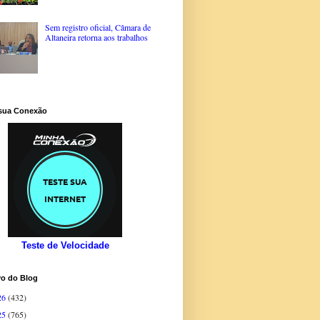
Sem registro oficial, Câmara de
Altaneira retorna aos trabalhos
 sua Conexão
Teste de Velocidade
vo do Blog
26
(432)
25
(765)