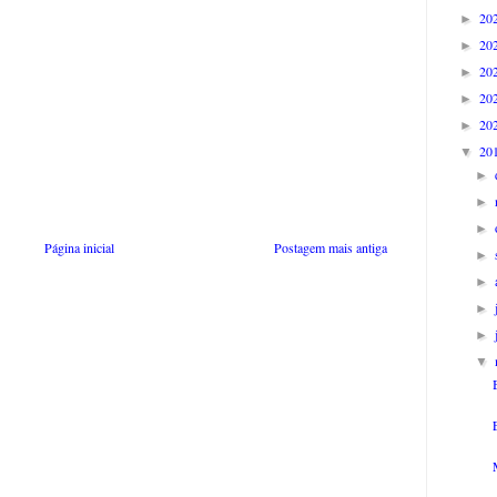
20
►
20
►
20
►
20
►
20
►
20
▼
►
►
►
Página inicial
Postagem mais antiga
►
►
►
►
▼