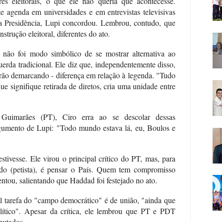
res eleitorais, o que ele não queria que acontecesse.
te agenda em universidades e em entrevistas televisivas
 a Presidência, Lupi concordou. Lembrou, contudo, que
strução eleitoral, diferentes do ato.
não foi modo simbólico de se mostrar alternativa ao
uerda tradicional. Ele diz que, independentemente disso,
ão demarcando - diferença em relação à legenda. "Tudo
e signifique retirada de diretos, cria uma unidade entre
 Guimarães (PT), Ciro erra ao se descolar dessas
umento de Lupi: "Todo mundo estava lá, eu, Boulos e
stivesse. Ele virou o principal crítico do PT, mas, para
ado (petista), é pensar o País. Quem tem compromisso
ntou, salientando que Haddad foi festejado no ato.
l tarefa do "campo democrático" é de união, "ainda que
olítico". Apesar da crítica, ele lembrou que PT e PDT
putados.