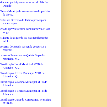
Altaneira participa mais uma vez do Dia do
Desafio
Câmara Municipal cassa mandato do prefeito
de Nova...
Cortes do Governo do Estado preocupam
ensino super...
Senado aprova reforma administrativa e Coaf
longe ...
Militante de esquerda vai nas manifestações
infilt...
Governo do Estado suspende concursos e
reajustes
Leonardo Pereira vence Quinta Etapa do
Municipal M...
Classificação Local Municipal MTB de
Altaneira - Q...
Classificação Jovem Municipal MTB de
Altaneira - Q...
Classificação Veterano Municipal MTB de
Altaneira ...
Classificação Visitante Municipal MTB de
Altaneira...
Classificação Geral do Campeonato Municipal
MTB de...