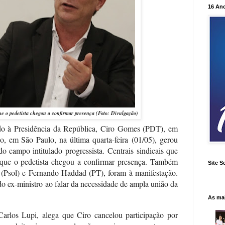
16 An
ue o pedetista chegou a confirmar presença (Foto: Divulgação)
do à Presidência da República, Ciro Gomes (PDT), em
o, em São Paulo, na última quarta-feira
(01/05)
, gerou
 do campo intitulado progressista.
Centrais sindicais que
que o pedetista chegou a confirmar presença. Também
Site S
 (Psol) e Fernando Haddad (PT), foram à manifestação.
a do ex-ministro ao falar da necessidade de ampla união da
As ma
arlos Lupi, alega que Ciro cancelou participação por