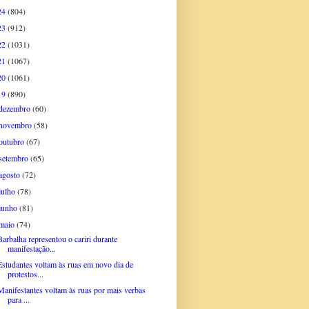
24
(804)
23
(912)
22
(1031)
21
(1067)
20
(1061)
19
(890)
dezembro
(60)
novembro
(58)
outubro
(67)
setembro
(65)
agosto
(72)
julho
(78)
junho
(81)
maio
(74)
Barbalha representou o cariri durante
manifestação...
Estudantes voltam às ruas em novo dia de
protestos...
Manifestantes voltam às ruas por mais verbas
para ...