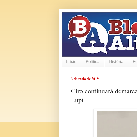
Início
Política
História
F
3 de maio de 2019
Ciro continuará demarca
Lupi