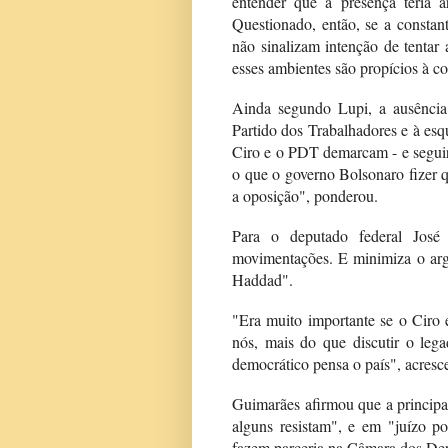
entender que a presença teria a
Questionado, então, se a constan
não sinalizam intenção de tentar
esses ambientes são propícios à con
Ainda segundo Lupi, a ausência 
Partido dos Trabalhadores e à esq
Ciro e o PDT demarcam - e seguir
o que o governo Bolsonaro fizer qu
a oposição", ponderou.
Para o deputado federal José
movimentações. E minimiza o arg
Haddad".
"Era muito importante se o Ciro e
nós, mais do que discutir o leg
democrático pensa o país", acresce
Guimarães afirmou que a principa
alguns resistam", e em "juízo p
fazem parceria na Câmara dos De