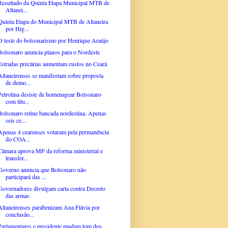
Resultado da Quinta Etapa Municipal MTB de
Altanei...
Quinta Etapa do Municipal MTB de Altaneira
por Hig...
O teste do bolsonarismo por Henrique Araújo
Bolsonaro anuncia planos para o Nordeste
Estradas precárias aumentam custos no Ceará
Altaneirenses se manifestam sobre proposta
de demo...
Petrolina desiste de homenagear Bolsonaro
com títu...
Bolsonaro reúne bancada nordestina. Apenas
seis ce...
Apenas 4 cearenses votaram pela permanência
do COA...
Câmara aprova MP da reforma ministerial e
transfer...
Governo anuncia que Bolsonaro não
participará das ...
Governadores divulgam carta contra Decreto
das armas
Altaneirenses parabenizam Ana Flávia por
conclusão...
Parlamentares e presidente mudam tom dos