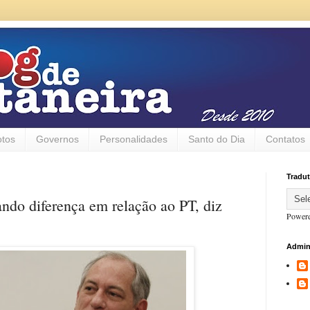
otos
Governos
Personalidades
Santo do Dia
Contatos
Tradut
ndo diferença em relação ao PT, diz
Power
Admin