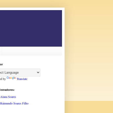
or
ed by
Translate
istradores:
Alana Soares
Raimundo Soares Filho