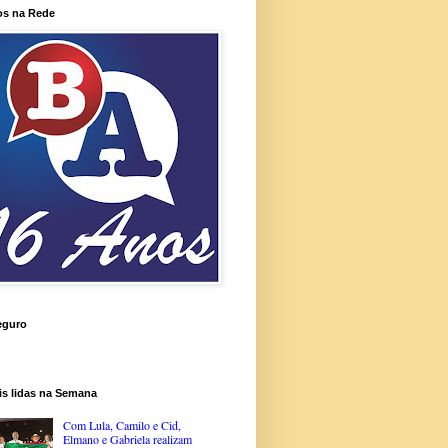
os na Rede
eguro
is lidas na Semana
Com Lula, Camilo e Cid,
Elmano e Gabriela realizam