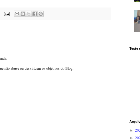
Teste
enda:
ue não abuse ou desvirtuem os objetivos do Blog.
Arqui
20
►
20
►