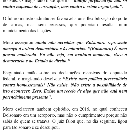
no País. O magistrado disse que irá
"utilizar forças-tarefa não só
contra esquema de corrupção, mas contra o crime organizado".
O futuro ministro admitiu ser favorável a uma flexibilização do porte
de armas, mas sem excessos, que poderiam resultar num
municiamento das facções.
Moro assegurou
ainda não acreditar que Bolsonaro represente
ameaça à ordem democrática e às minorias. "(Bolsonaro) É uma
pessoa moderada. Eu não vejo, em nenhum momento, risco à
democracia e ao Estado de direito."
Perguntado então sobre as declarações ofensivas do deputado
federal, o magistrado devolveu:
"Existe uma política persecutória
contra homossexuais? Não existe. Não existe a possibilidade de
isso acontecer. Zero. Existe um receio de algo que não está nem
potencialmente presente"
.
Moro esclareceu também episódio, em 2016, no qual conheceu
Bolsonaro em um aeroporto, mas não o cumprimentou porque não
sabia de quem se tratava. O juiz falou que, no dia seguinte, ligou
para Bolsonaro e se desculpou.