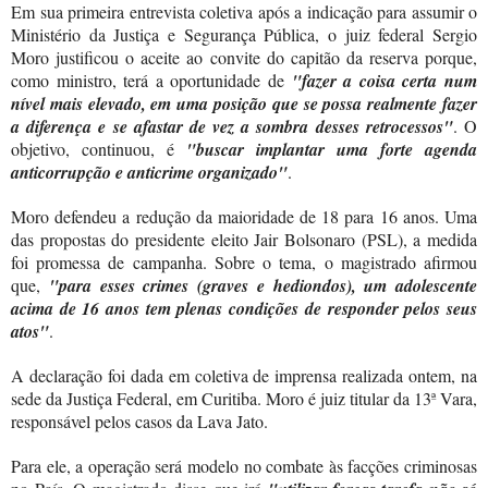
Em sua primeira entrevista coletiva após a indicação para assumir o
Ministério da Justiça e Segurança Pública, o juiz federal Sergio
Moro justificou o aceite ao convite do capitão da reserva porque,
como ministro, terá a oportunidade de
"fazer a coisa certa num
nível mais elevado, em uma posição que se possa realmente fazer
a diferença e se afastar de vez a sombra desses retrocessos"
. O
objetivo, continuou, é
"buscar implantar uma forte agenda
anticorrupção e anticrime organizado"
.
Moro defendeu a redução da maioridade de 18 para 16 anos. Uma
das propostas do presidente eleito Jair Bolsonaro (PSL), a medida
foi promessa de campanha. Sobre o tema, o magistrado afirmou
que,
"para esses crimes (graves e hediondos), um adolescente
acima de 16 anos tem plenas condições de responder pelos seus
atos"
.
A declaração foi dada em coletiva de imprensa realizada ontem, na
sede da Justiça Federal, em Curitiba. Moro é juiz titular da 13ª Vara,
responsável pelos casos da Lava Jato.
Para ele, a operação será modelo no combate às facções criminosas