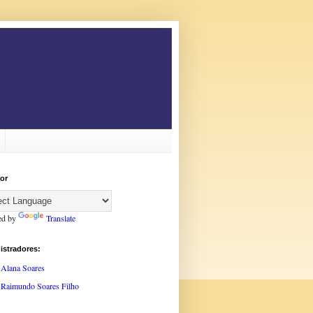
or
ed by
Translate
istradores:
Alana Soares
Raimundo Soares Filho