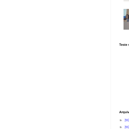
Teste
Arqui
20
►
20
►