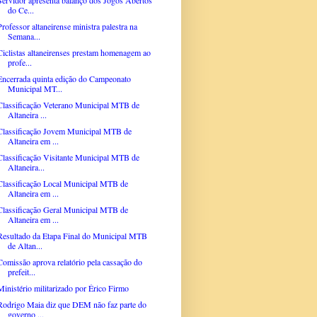
do Ce...
Professor altaneirense ministra palestra na
Semana...
Ciclistas altaneirenses prestam homenagem ao
profe...
Encerrada quinta edição do Campeonato
Municipal MT...
Classificação Veterano Municipal MTB de
Altaneira ...
Classificação Jovem Municipal MTB de
Altaneira em ...
Classificação Visitante Municipal MTB de
Altaneira...
Classificação Local Municipal MTB de
Altaneira em ...
Classificação Geral Municipal MTB de
Altaneira em ...
Resultado da Etapa Final do Municipal MTB
de Altan...
Comissão aprova relatório pela cassação do
prefeit...
Ministério militarizado por Érico Firmo
Rodrigo Maia diz que DEM não faz parte do
governo ...