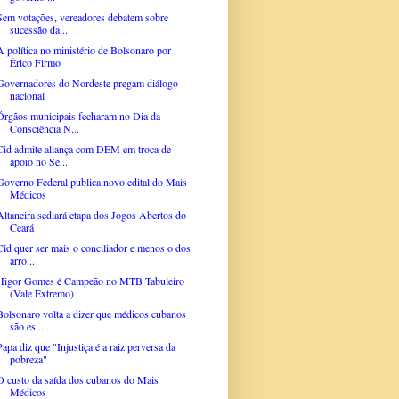
Sem votações, vereadores debatem sobre
sucessão da...
A política no ministério de Bolsonaro por
Érico Firmo
Governadores do Nordeste pregam diálogo
nacional
Órgãos municipais fecharam no Dia da
Consciência N...
Cid admite aliança com DEM em troca de
apoio no Se...
Governo Federal publica novo edital do Mais
Médicos
Altaneira sediará etapa dos Jogos Abertos do
Ceará
Cid quer ser mais o conciliador e menos o dos
arro...
Higor Gomes é Campeão no MTB Tabuleiro
(Vale Extremo)
Bolsonaro volta a dizer que médicos cubanos
são es...
Papa diz que "Injustiça é a raiz perversa da
pobreza"
O custo da saída dos cubanos do Mais
Médicos