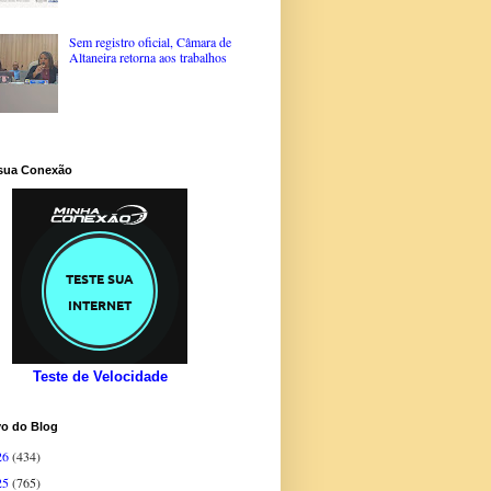
Sem registro oficial, Câmara de
Altaneira retorna aos trabalhos
 sua Conexão
Teste de Velocidade
vo do Blog
26
(434)
25
(765)