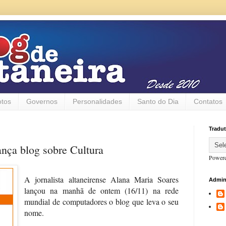
otos
Governos
Personalidades
Santo do Dia
Contatos
Tradut
lança blog sobre Cultura
Power
A jornalista altaneirense Alana Maria Soares
Admin
lançou na manhã de ontem (16/11) na rede
mundial de computadores o blog que leva o seu
nome.