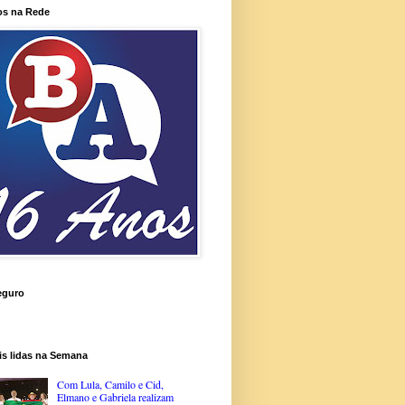
os na Rede
eguro
is lidas na Semana
Com Lula, Camilo e Cid,
Elmano e Gabriela realizam