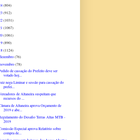
24
(804)
23
(912)
22
(1031)
21
(1067)
20
(1061)
19
(890)
18
(1124)
dezembro
(76)
novembro
(78)
Pedido de cassação do Prefeito deve ser
votado hoj...
Juiz nega Liminar e sessão para cassação do
prefei...
Vereadores de Altaneira suspeitam que
recursos do ...
Câmara de Altaneira aprova Orçamento de
2019 e abe...
Regulamento do Desafio Terras Altas MTB -
2019
Comissão Especial aprova Relatório sobre
compra de...
Servidor apresenta balanço dos Jogos Abertos