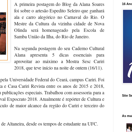
A primeira postagem do Blog da Alana Soares
16 An
foi sobre o artesão Espedito Seleiro que ganhará
ala e carro alegórico no Carnaval do Rio. O
Mestre da Cultura da vizinha cidade de Nova
Olinda será homenageado pela Escola de
Samba União da Ilha, do Rio de Janeiro.
Na segunda postagem do seu Caderno Cultural
Alana apresenta 5 dicas essenciais para
aproveitar ao máximo a Mostra Sesc Cariri
2018, que teve início na noite de ontem (16/11).
 pela Universidade Federal do Ceará, campus Cariri. Foi
sta e Casa Cariri Revista entre os anos de 2015 e 2018,
publicações especiais. Trabalhou com assessoria para a
Site S
tival Expocrato 2018. Atualmente é repórter de Cultura e
ículo de maior alcance da região do Cariri e terceiro do
As ma
de Altaneira, desde os tempos de estudante na UFC.