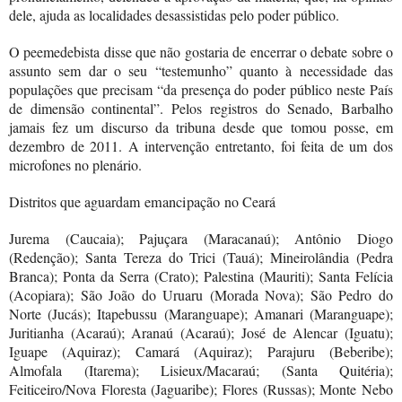
dele, ajuda as localidades desassistidas pelo poder público.
O peemedebista disse que não gostaria de encerrar o debate sobre o
assunto sem dar o seu “testemunho” quanto à necessidade das
populações que precisam “da presença do poder público neste País
de dimensão continental”. Pelos registros do Senado, Barbalho
jamais fez um discurso da tribuna desde que tomou posse, em
dezembro de 2011. A intervenção entretanto, foi feita de um dos
microfones no plenário.
Distritos que aguardam
emancipação
no Ceará
Jurema (Caucaia); Pajuçara (Maracanaú); Antônio Diogo
(Redenção); Santa Tereza do Trici (Tauá); Mineirolândia (Pedra
Branca); Ponta da Serra (Crato); Palestina (Mauriti); Santa Felícia
(Acopiara); São João do Uruaru (Morada Nova); São Pedro do
Norte (Jucás); Itapebussu (Maranguape); Amanari (Maranguape);
Juritianha (Acaraú); Aranaú (Acaraú); José de Alencar (Iguatu);
Iguape (Aquiraz); Camará (Aquiraz); Parajuru (Beberibe);
Almofala (Itarema); Lisieux/Macaraú; (Santa Quitéria);
Feiticeiro/Nova Floresta (Jaguaribe); Flores (Russas); Monte Nebo