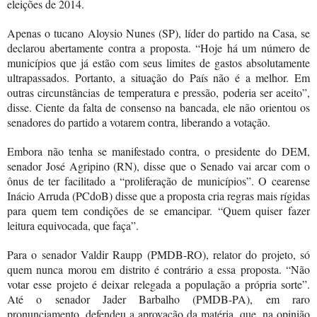
eleições de 2014.
Apenas o tucano Aloysio Nunes (SP), líder do partido na Casa, se
declarou abertamente contra a proposta. “Hoje há um número de
municípios que já estão com seus limites de gastos absolutamente
ultrapassados. Portanto, a situação do País não é a melhor. Em
outras circunstâncias de temperatura e pressão, poderia ser aceito”,
disse. Ciente da falta de consenso na bancada, ele não orientou os
senadores do partido a votarem contra, liberando a votação.
Embora não tenha se manifestado contra, o presidente do DEM,
senador José Agripino (RN), disse que o Senado vai arcar com o
ônus de ter facilitado a “proliferação de municípios”. O cearense
Inácio Arruda (PCdoB) disse que a proposta cria regras mais rígidas
para quem tem condições de se emancipar. “Quem quiser fazer
leitura equivocada, que faça”.
Para o senador Valdir Raupp (PMDB-RO), relator do projeto, só
quem nunca morou em distrito é contrário a essa proposta. “Não
votar esse projeto é deixar relegada a população a própria sorte”.
Até o senador Jader Barbalho (PMDB-PA), em raro
pronunciamento, defendeu a aprovação da matéria, que, na opinião