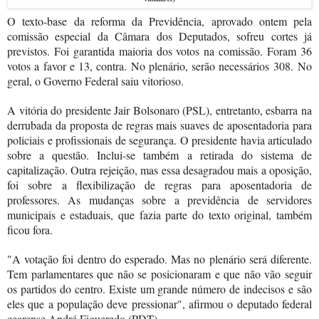
O texto-base da reforma da Previdência, aprovado ontem pela
comissão especial da Câmara dos Deputados, sofreu cortes já
previstos. Foi garantida maioria dos votos na comissão. Foram 36
votos a favor e 13, contra. No plenário, serão necessários 308.
No
geral, o Governo Federal saiu vitorioso.
A vitória do presidente Jair Bolsonaro (PSL), entretanto, esbarra na
derrubada da proposta de regras mais suaves de aposentadoria para
policiais e profissionais de segurança. O presidente havia articulado
sobre a questão. Inclui-se também a retirada do sistema de
capitalização. Outra rejeição, mas essa desagradou mais a oposição,
foi sobre a flexibilização de regras para aposentadoria de
professores. As mudanças sobre a previdência de servidores
municipais e estaduais, que fazia parte do texto original, também
ficou fora.
"A votação foi dentro do esperado. Mas no plenário será diferente.
Tem parlamentares que não se posicionaram e que não vão seguir
os partidos do centro. Existe um grande número de indecisos e são
eles que a população deve pressionar", afirmou o deputado federal
cearense André Figueredo (PDT).