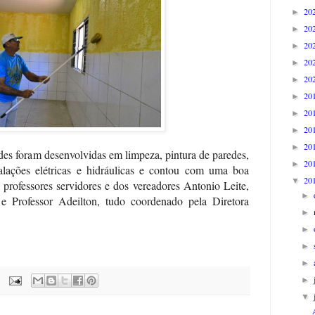
20
►
20
►
20
►
20
►
20
►
20
►
20
►
20
►
20
►
des foram desenvolvidas em limpeza, pintura de paredes,
20
►
talações elétricas e hidráulicas e contou com uma boa
20
▼
, professores servidores e dos vereadores Antonio Leite,
►
e Professor Adeilton, tudo coordenado pela Diretora
►
►
►
►
►
▼