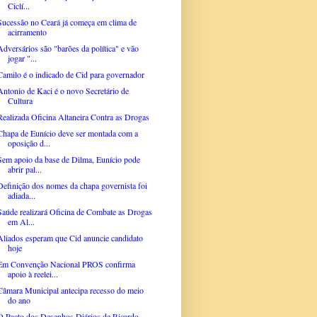
Ciclí...
Sucessão no Ceará já começa em clima de
acirramento
Adversários são "barões da política" e vão
jogar "...
Camilo é o indicado de Cid para governador
Antonio de Kaci é o novo Secretário de
Cultura
Realizada Oficina Altaneira Contra as Drogas
Chapa de Eunício deve ser montada com a
oposição d...
Sem apoio da base de Dilma, Eunício pode
abrir pal...
Definição dos nomes da chapa governista foi
adiada...
Saúde realizará Oficina de Combate as Drogas
em Al...
Aliados esperam que Cid anuncie candidato
hoje
Em Convenção Nacional PROS confirma
apoio à reelei...
Câmara Municipal antecipa recesso do meio
do ano
O Pacto dos Desenhos Diários de Ricardo