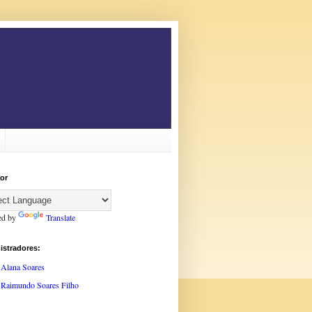
or
ed by
Translate
istradores:
Alana Soares
Raimundo Soares Filho