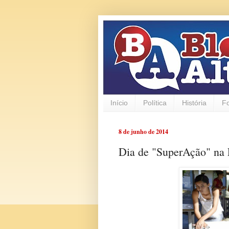
Início
Política
História
F
8 de junho de 2014
Dia de "SuperAção" na 