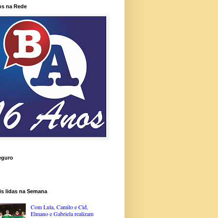
os na Rede
eguro
is lidas na Semana
Com Lula, Camilo e Cid,
Elmano e Gabriela realizam