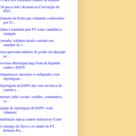
Cid passa mal e desmaia na Convenção do
PDT
Altaneira da forma que realmente conhecemos
por Cl...
Dilma é aclamada pelo PT como candidata à
reeleição
Vereador Adeilton decide concluir seu
mandato de v...
Deza apresenta relatório de gestão da educação
na ...
Governo Municipal lança Nota de Repúdio
contra o ESPN
Altaneirenses mostram-se indignados com
reportagem...
Reportagem da ESPN não veio em busca de
esporte e ...
Internet, redes sociais, curtidas, comentários,
co...
Equipe de reportagem da ESPN visita
Altaneira
Indefinição marca cenário eleitoral no Ceará
Ex-inimigo de Tasso e ex-aliado do PT,
Roberto Pes...