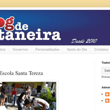
otos
Governos
Personalidades
Santo do Dia
Contatos
Tradut
Escola Santa Tereza
Power
Admin