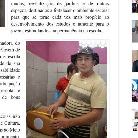
mudas, revitalização de jardins e de outros
espaços, destinados a fortalecer o ambiente escolar
para que se torne cada vez mais propício ao
desenvolvimento dos estudos e atraente para o
jovem, estimulando sua permanência na escola.
nadora do
r/Jovem de
a e escola
ade de sua
sabilidade
essárias e
rticipação
 escola é
a de bons
colas irão
 e Cultura,
das ao Meio
ramento,