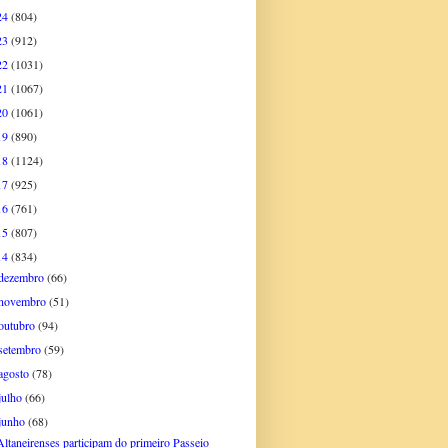
24
(804)
23
(912)
22
(1031)
21
(1067)
20
(1061)
19
(890)
18
(1124)
17
(925)
16
(761)
15
(807)
14
(834)
dezembro
(66)
novembro
(51)
outubro
(94)
setembro
(59)
agosto
(78)
julho
(66)
junho
(68)
Altaneirenses participam do primeiro Passeio