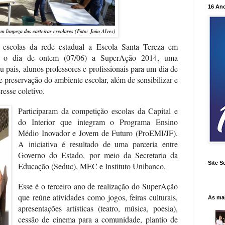
16 An
m limpeza das carteiras escolares (Foto: João Alves)
scolas da rede estadual a Escola Santa Tereza em
odo o dia de ontem (07/06) a SuperAção 2014, uma
 pais, alunos professores e profissionais para um dia de
de preservação do ambiente escolar, além de sensibilizar e
resse coletivo.
Participaram da competição escolas da Capital e
do Interior que integram o Programa Ensino
Médio Inovador e Jovem de Futuro (ProEMI/JF).
A iniciativa é resultado de uma parceria entre
Governo do Estado, por meio da Secretaria da
Site S
Educação (Seduc), MEC e Instituto Unibanco.
Esse é o terceiro ano de realização do SuperAção
que reúne atividades como jogos, feiras culturais,
As ma
apresentações artísticas (teatro, música, poesia),
cessão de cinema para a comunidade, plantio de