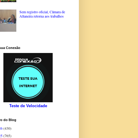
Sem registro oficial, Câmara de
Altaneira retorna aos trabalhos
 sua Conexão
Teste de Velocidade
vo do Blog
26
(430)
25
(765)