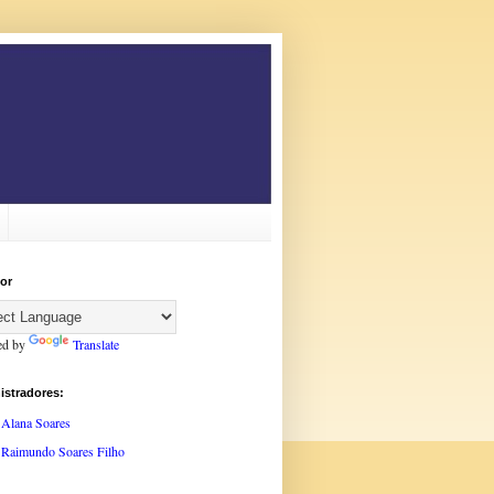
or
ed by
Translate
istradores:
Alana Soares
Raimundo Soares Filho