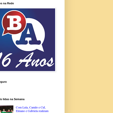
os na Rede
eguro
is lidas na Semana
Com Lula, Camilo e Cid,
Elmano e Gabriela realizam