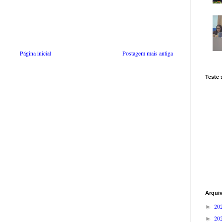
Página inicial
Postagem mais antiga
Teste
Arqui
20
►
20
►