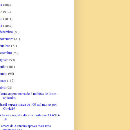
24
(804)
23
(912)
22
(1031)
21
(1067)
dezembro
(60)
novembro
(81)
outubro
(77)
setembro
(92)
agosto
(94)
julho
(101)
junho
(95)
maio
(112)
abril
(98)
Ceará supera marca de 2 milhões de doses
aplicadas...
Brasil supera marca de 400 mil mortes por
Covid19
Altaneira registra décima morte por COVID-
19
Câmara de Altaneira aprova mais uma
prestação de c...