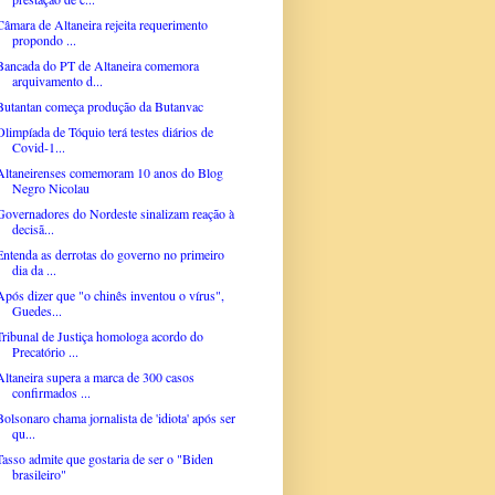
Câmara de Altaneira rejeita requerimento
propondo ...
Bancada do PT de Altaneira comemora
arquivamento d...
Butantan começa produção da Butanvac
Olimpíada de Tóquio terá testes diários de
Covid-1...
Altaneirenses comemoram 10 anos do Blog
Negro Nicolau
Governadores do Nordeste sinalizam reação à
decisã...
Entenda as derrotas do governo no primeiro
dia da ...
Após dizer que "o chinês inventou o vírus",
Guedes...
Tribunal de Justiça homologa acordo do
Precatório ...
Altaneira supera a marca de 300 casos
confirmados ...
Bolsonaro chama jornalista de 'idiota' após ser
qu...
Tasso admite que gostaria de ser o "Biden
brasileiro"