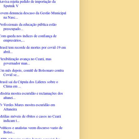
Anvisa rejeita pedido de importação da
Sputnik V
Jovem denuncia descaso da Gestão Municipal
na Nasc...
Profissionais da educação pública estão
preocupado...
Com queda nos índices de confiança de
empresários,...
Brasil tem recorde de mortes por covid-19 em
abril...
Flexibilização avança no Ceará, mas
governador man...
Um mês depois, comitê de Bolsonaro contra
Covid se...
Brasil sai da Cúpula dos Líderes sobre o
Clima em ...
Miséria mostra escuridão e reclamações dos
altanei...
Tv Verdes Mares mostra escuridão em
Altaneira
Médias móveis de óbitos e casos no Ceará
indicam t...
Políticos e analistas veem discurso vazio de
Bolso...
MTB Altaneira realiza bateria especial das