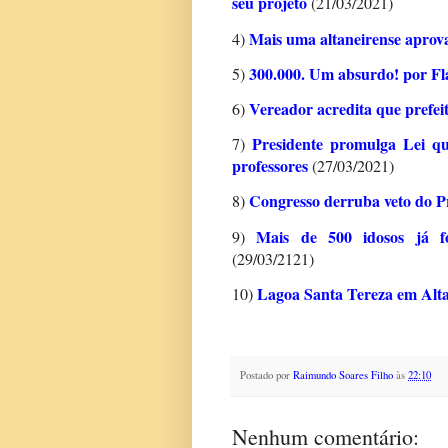
seu projeto
(21/03/2021)
Mais uma altaneirense apro
4)
300.000. Um absurdo! por F
5)
Vereador acredita que prefeit
6)
Presidente promulga Lei qu
7)
professores
(27/03/2021)
Congresso derruba veto do P
8)
Mais de 500 idosos já f
9)
(29/03/2121)
Lagoa Santa Tereza em Alta
10)
Postado por
Raimundo Soares Filho
às
22:10
Nenhum comentário: