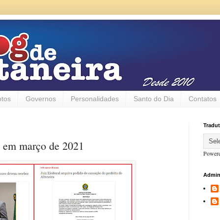
otos
Governos
Personalidades
Santo do Dia
Contatos
Tradut
s em março de 2021
Power
Admin