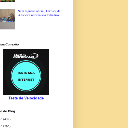
Sem registro oficial, Câmara de
Altaneira retorna aos trabalhos
 sua Conexão
Teste de Velocidade
vo do Blog
26
(432)
25
(765)