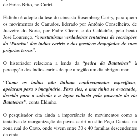
de Farias Brito, no Cariri.
Eldinho é adepto da tese do cineasta Rosemberg Cariry, para quem
os movimentos de Canudos, liderado por Antônio Conselheiro, de
Juazeiro do Norte, por Padre Cícero, e do Caldeirão, pelo beato
José Lourenço,
“constituíram verdadeiras tentativas de recriações
do ‘Paraíso’ dos índios cariris e dos mestiços despojados de suas
próprias terras
”.
O historiador relaciona a lenda da
“pedra da Batateiras”
à
percepção dos índios cariris de que a região um dia abrigou mar.
“Como os índios não tinham conhecimentos específicos,
apelaram para o imaginário. Para eles, o mar tinha se evacuado,
descido para o subsolo e a água voltaria pela nascente do rio
Batateiras”
, conta Eldinho.
O pesquisador cita ainda a importância de movimentos como a
tentativa de reorganização de povos cariri no sítio Poço Dantas, na
zona rual do Crato, onde vivem entre 30 e 40 famílias descendentes
da etnia.