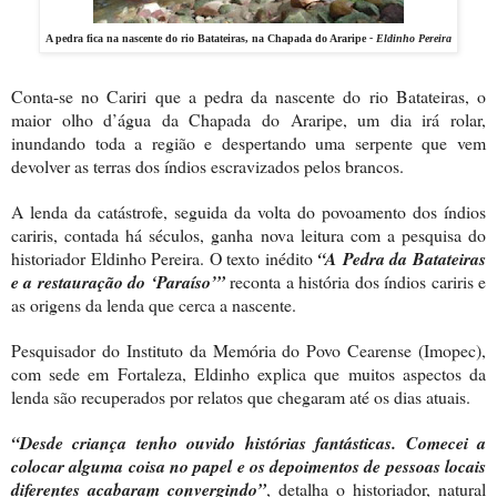
A pedra fica na nascente do rio Batateiras, na Chapada do Araripe
-
Eldinho Pereira
Conta-se no Cariri que a pedra da nascente do rio Batateiras, o
maior olho d’água da Chapada do Araripe, um dia irá rolar,
inundando toda a região e despertando uma serpente que vem
devolver as terras dos índios escravizados pelos brancos.
A lenda da catástrofe, seguida da volta do povoamento dos índios
cariris, contada há séculos, ganha nova leitura com a pesquisa do
historiador Eldinho Pereira. O texto inédito
“A Pedra da Batateiras
e a restauração do ‘Paraíso’”
reconta a história dos índios cariris e
as origens da lenda que cerca a nascente.
Pesquisador do Instituto da Memória do Povo Cearense (Imopec),
com sede em Fortaleza, Eldinho explica que muitos aspectos da
lenda são recuperados por relatos que chegaram até os dias atuais.
“Desde criança tenho ouvido histórias fantásticas. Comecei a
colocar alguma coisa no papel e os depoimentos de pessoas locais
diferentes acabaram convergindo”
, detalha o historiador, natural