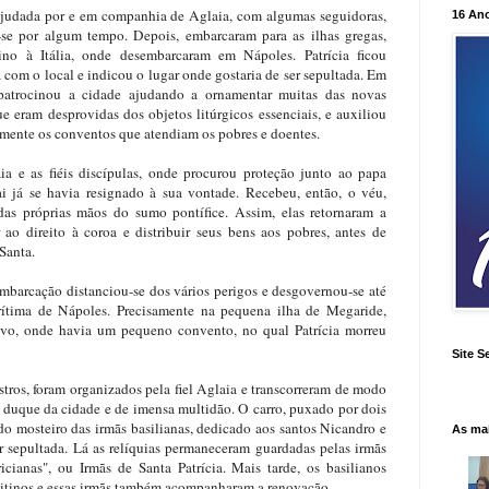
 ajudada por e em companhia de Aglaia, com algumas seguidoras,
16 An
se por algum tempo. Depois, embarcaram para as ilhas gregas,
ino à Itália, onde desembarcaram
em Nápoles. Patrícia
ficou
 com o local e indicou o lugar onde gostaria de ser sepultada. Em
 patrocinou a cidade ajudando a ornamentar muitas das novas
que eram desprovidas dos objetos litúrgicos essenciais, e auxiliou
amente os conventos que atendiam os pobres e doentes.
 e as fiéis discípulas, onde procurou proteção junto ao papa
i já se havia resignado à sua vontade. Recebeu, então, o véu,
as próprias mãos do sumo pontífice. Assim, elas retornaram a
 ao direito à coroa e distribuir seus bens aos pobres, antes de
Santa.
mbarcação distanciou-se dos vários perigos e desgovernou-se até
arítima de Nápoles. Precisamente na pequena ilha de Megaride,
vo, onde havia um pequeno convento, no qual Patrícia morreu
Site S
istros, foram organizados pela fiel Aglaia e transcorreram de modo
o duque da cidade e de imensa multidão. O carro, puxado por dois
o mosteiro das irmãs basilianas, dedicado aos santos Nicandro e
As ma
er sepultada. Lá as relíquias permaneceram guardadas pelas irmãs
cianas", ou Irmãs de Santa Patrícia. Mais tarde, os basilianos
editinos e essas irmãs também acompanharam a renovação.