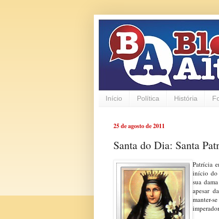
Início
Política
História
F
25 de agosto de 2011
Santa do Dia: Santa Patr
Patrícia 
início do
sua dama 
apesar d
manter-se
imperador