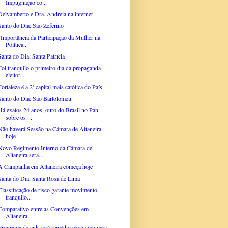
Impugnação co...
Delvamberto e Dra. Andreia na internet
Santo do Dia: São Zeferino
“Importância da Participação da Mulher na
Política...
Santa do Dia: Santa Patrícia
Foi tranquilo o primeiro dia da propaganda
eleitor...
Fortaleza é a 2ª capital mais católica do País
Santo do Dia: São Bartolomeu
Há exatos 24 anos, ouro do Brasil no Pan
sobre os ...
Não haverá Sessão na Câmara de Altaneira
hoje
Novo Regimento Interno da Câmara de
Altaneira será...
A Campanha em Altaneira começa hoje
Santa do Dia: Santa Rosa de Lima
Classificação de risco garante movimento
tranquilo...
Comparativo entre as Convenções em
Altaneira
Programa de aids terá remédio exclusivo para