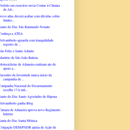
Prefeito em exercício envia Contas à Câmara
de Alt...
Novo atlas deverá acabar com dúvidas sobre
limites...
Santo do Dia: São Raimundo Nonato
Conheça a ATEA
Delvamberto aguarda com tranquilidade
registro de ...
São Félix e Santo Adauto
Martírio de São João Batista
Motociclistas de Altaneira realizam ato de
apoio a...
Encontro da Juventude marca inicio da
campanha de ...
Campanha Nacional do Desarmamento
recolhe 17,6 mil...
Santo do Dia: Santo Agostinho de Hipona
Delvamberto ganha Blog
Câmara de Altaneira aprova novo Regimento
Interno
Santa do Dia: Santa Mônica
Coligação DEM/PSDB ajuíza de Ação de