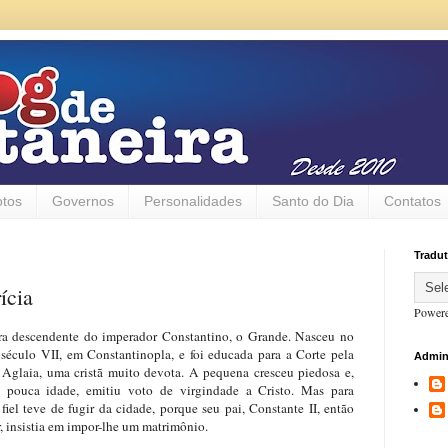
otos
Governos
Personalidades
Santo do Dia
Contatos
Tradut
ícia
Power
era descendente do imperador Constantino, o Grande. Nasceu no
 século VII, em Constantinopla, e foi educada para a Corte pela
Admin
Aglaia, uma cristã muito devota. A pequena cresceu piedosa e,
a pouca idade, emitiu voto de virgindade a Cristo. Mas para
 fiel teve de fugir da cidade, porque seu pai, Constante II, então
, insistia em impor-lhe um matrimônio.