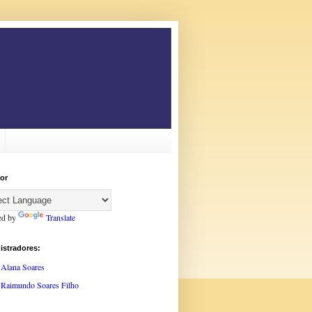
or
ed by
Translate
istradores:
Alana Soares
Raimundo Soares Filho