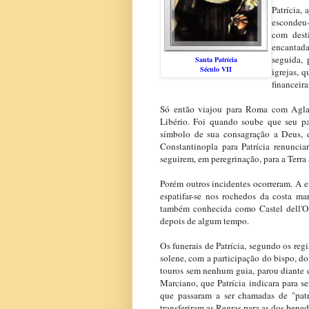
Patrícia,
escondeu-
com dest
encantada
seguida,
Santa Patrícia
Século VII
igrejas, 
financeir
Só então viajou para Roma com Aglaia
Libério. Foi quando soube que seu pa
símbolo de sua consagração a Deus, d
Constantinopla para Patrícia renunciar
seguirem, em peregrinação, para a Terra 
Porém outros incidentes ocorreram. A e
espatifar-se nos rochedos da costa m
também conhecida como Castel dell'O
depois de algum tempo.
Os funerais de Patrícia, segundo os reg
solene, com a participação do bispo, d
touros sem nenhum guia, parou diante d
Marciano, que Patrícia indicara para s
que passaram a ser chamadas de "patri
transferiram as Regras para as dos ben