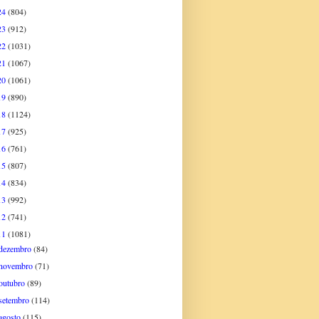
24
(804)
23
(912)
22
(1031)
21
(1067)
20
(1061)
19
(890)
18
(1124)
17
(925)
16
(761)
15
(807)
14
(834)
13
(992)
12
(741)
11
(1081)
dezembro
(84)
novembro
(71)
outubro
(89)
setembro
(114)
agosto
(115)