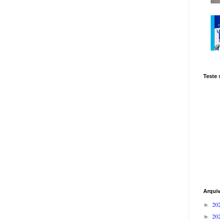
Teste
Arqui
20
►
20
►