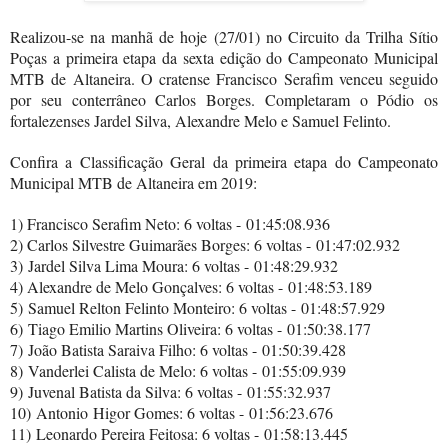
Realizou-se na manhã de hoje (27/01) no Circuito da Trilha Sítio
Poças a primeira etapa da sexta edição do Campeonato Municipal
MTB de Altaneira. O cratense Francisco Serafim venceu seguido
por seu conterrâneo Carlos Borges. Completaram o Pódio os
fortalezenses Jardel Silva, Alexandre Melo e Samuel Felinto.
Confira a Classificação Geral da primeira etapa do Campeonato
Municipal MTB de Altaneira em 2019:
1) Francisco Serafim Neto: 6 voltas -
01:45:08.936
2) Carlos Silvestre Guimarães Borges
: 6 voltas -
01:47:02.932
3)
Jardel Silva Lima Moura
: 6 voltas -
01:48:29.932
4) Alexandre de Melo Gonçalves
: 6 voltas -
01:48:53.189
5)
Samuel Relton Felinto Monteiro
: 6 voltas -
01:48:57.929
6)
Tiago Emilio Martins Oliveira
: 6 voltas -
01:50:38.177
7)
João Batista Saraiva Filho
: 6 voltas -
01:50:39.428
8)
Vanderlei Calista de Melo
: 6 voltas -
01:55:09.939
9)
Juvenal Batista da Silva
: 6 voltas -
01:55:32.937
10)
Antonio
Higor Gomes
: 6 voltas -
01:56:23.676
11)
Leonardo Pereira Feitosa
: 6 voltas -
01:58:13.445