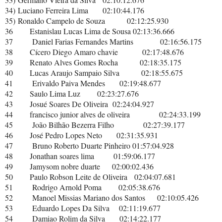
34)
Luciano Ferreira Lima
02:10:44.176
35)
Ronaldo Campelo de Souza
02:12:25.930
36
Estanislau Lucas Lima de Sousa
02:13:36.666
37
Daniel Farias Fernandes Martins
02:16:56.175
38
Cícero Diego Amaro chavie
02:17:48.676
39
Renato Alves Gomes Rocha
02:18:35.175
40
Lucas Araujo Sampaio Silva
02:18:55.675
41
Erivaldo Paiva Mendes
02:19:48.677
42
Saulo Lima Luz
02:23:27.676
43
Josué Soares De Oliveira
02:24:04.927
44
francisco junior alves de oliveira
02:24:33.199
45
João Bilhão Bezerra Filho
02:27:39.177
46
José Pedro Lopes Neto
02:31:35.931
47
Bruno Roberto Duarte Pinheiro
01:57:04.928
48
Jonathan soares lima
01:59:06.177
49
Jamysom nobre duarte
02:00:02.436
50
Paulo Robson Leite de Oliveira
02:04:07.681
51
Rodrigo Arnold Poma
02:05:38.676
52
Manoel Missias Mariano dos Santos
02:10:05.426
53
Eduardo Lopes Da Silva
02:11:19.677
54
Damiao Rolim da Silva
02:14:22.177