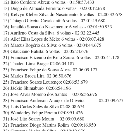
12)
Italo Cordeiro Abreu
: 6 voltas -
01:58:57.433
13)
Diego de Almeida Ferreira
: 6 voltas -
02:00:12.678
14)
Kelvyn Kleber Silva do Nascimento
: 6 voltas -
02:00:32.678
15)
Thiago Oliveira Cavalcanti
: 6 voltas -
02:01:49.680
16)
Janaildo Sousa do Nascimento
: 6 voltas -
02:01:50.933
17) Aurileno Costa da Silva
: 6 voltas -
02:02:22.445
18)
Allef Elias Lopes de Melo
: 6 voltas -
02:03:07.428
19)
Marcus Rogério da Silva
: 6 voltas -
02:04:44.675
20)
Glauciano Batista
: 6 voltas -
02:05:24.676
21)
Francisco Elizeudo de Brito Sousa
: 6 voltas -
02:05:41.178
22)
Thadeu Lima Braga
:
02:06:04.187
23)
Francisco Felipe de Sousa Alves
:
02:06:09.177
24)
Marles
Broca Lira
:
02:06:50.676
25)
Francisco Soares Lourenço
:
02:06:53.679
26)
Jáckio Shimaburo
02:06:54.196
27)
Jose Alves Moreno dos Santos
02:06:56.676
28)
Francisco Anderson Araújo
de Oliveira
02:07:09.677
29)
Luis Carlos Sales da Silva
02:08:08.674
30)
Wanderley Felipe Pereira
02:08:51.426
31)
José Lito Soares Moura
02:09:09.680
32)
Francisco Diogo Martins Rolim
02:09:16.950
33)
Germano Vieira da Silva
02:10:12.676