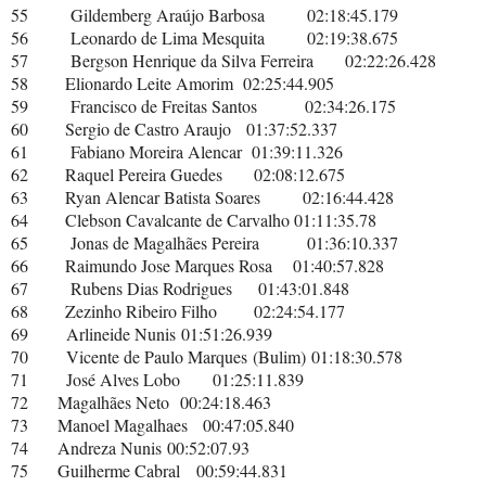
55
Gildemberg Araújo Barbosa
02:18:45.179
56
Leonardo de Lima Mesquita
02:19:38.675
57
Bergson Henrique da Silva Ferreira
02:22:26.428
58
Elionardo Leite Amorim
02:25:44.905
59
Francisco de Freitas Santos
02:34:26.175
60
Sergio de Castro Araujo
01:37:52.337
61
Fabiano Moreira Alencar
01:39:11.326
62
Raquel Pereira Guedes
02:08:12.675
63
Ryan Alencar Batista Soares
02:16:44.428
64
Clebson Cavalcante de Carvalho
01:11:35.78
65
Jonas de Magalhães Pereira
01:36:10.337
66
Raimundo Jose Marques Rosa
01:40:57.828
67
Rubens Dias Rodrigues
01:43:01.848
68
Zezinho Ribeiro Filho
02:24:54.177
69
Arlineide Nunis
01:51:26.939
70 Vicente de Paulo Marques (Bulim) 01:18:30.578
71 José Alves Lobo 01:25:11.839
72 Magalhães Neto
00:24:18.463
73 Manoel Magalhaes
00:47:05.840
74
Andreza Nunis
00:52:07.93
75 Guilherme Cabral
00:59:44.831