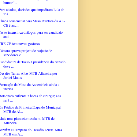
humor”...
Para aliados, decisões que impediram Lula de
ir a ...
Chapa consensual para Mesa Diretora da AL-
CE é anu...
Tasso intensifica diálogos para ser candidato
anti...
TRE-CE tem novos gestores
Câmara aprova projeto de reajuste de
servidores e ...
Candidatura de Tasso à presidência do Senado
deve ...
Desafio Terras Altas MTB Altaneira por
Jardel Matos
Formação da Mesa da Assembleia ainda é
incerta
Bolsonaro enfrenta 7 horas de cirurgia; alta
será ...
Os Pódios da Primeira Etapa do Municipal
MTB de Al...
Mais uma placa eternizada no MTB de
Altaneira
Serafim é Campeão do Desafio Terras Altas
MTB em A...