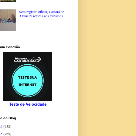
Sem registro oficial, Câmara de
Altaneira retorna aos trabalhos
 sua Conexão
Teste de Velocidade
vo do Blog
26
(432)
25
(765)