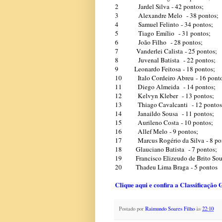
2 Jardel Silva
- 42 pontos;
3 Alexandre Melo
- 38 pontos;
4 Samuel Felinto - 34 pontos;
5 Tiago Emílio
- 31 pontos;
6 João Filho
- 28 pontos;
7 Vanderlei Calista - 25 pontos;
8 Juvenal Batista
- 22 pontos;
9 Leonardo Feitosa
- 18 pontos;
10 Italo Cordeiro Abreu
- 16 pont
11 Diego Almeida
- 14 pontos;
12 Kelvyn Kleber
- 13 pontos;
13 Thiago Cavalcanti
- 12 pontos
14 Janaildo Sousa - 11 pontos;
15 Aurileno Costa - 10 pontos;
16 Allef Melo
- 9 pontos;
17 Marcus Rogério da Silva
- 8 po
18 Glauciano Batista
- 7 pontos;
19 Francisco Elizeudo de Brito Sou
20 Thadeu Lima Braga
- 5 pontos
Clique aqui e confira a Classificaçã
Postado por
Raimundo Soares Filho
às
22:10