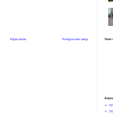
Página inicial
Postagem mais antiga
Teste
Arqui
20
►
20
►