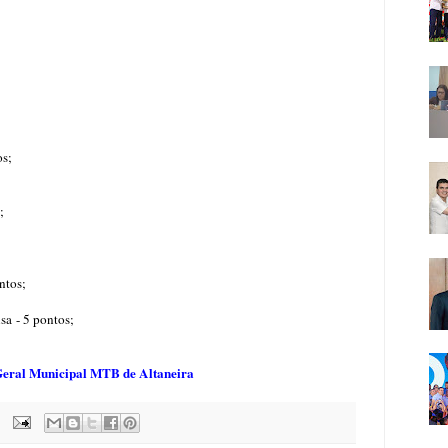
os;
;
ntos;
sa
- 5 pontos;
o Geral Municipal MTB de Altaneira