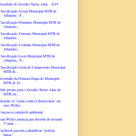
Resultado do Desafio Terras Altas - 2019
Classificação Jovem Municipal MTB de
Altaneira - P...
Classificação Feminino Municipal MTB de
Altaneira ...
Classificação Veterano Municipal MTB de
Altaneira ...
Classificação Visitante Municipal MTB de
Altaneira...
Classificação Local Municipal MTB de
Altaneira - P...
Classificação Geral do Campeonato Municipal
MTB de...
Resultado da Primeira Etapa do Municipal
MTB de Al...
Tudo pronto para o Desafio Terras Altas de
MTB em ...
Mourão vê "crime contra a democracia" em
caso Wyllys
Uma nova catástrofe ambiental
Jean Wyllys anuncia que desistiu de assumir
3º man...
Facebook passará a identificar "notícias
falsas"