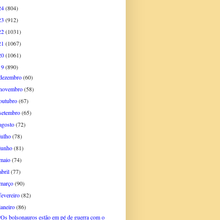
24
(804)
23
(912)
22
(1031)
21
(1067)
20
(1061)
19
(890)
dezembro
(60)
novembro
(58)
outubro
(67)
setembro
(65)
agosto
(72)
julho
(78)
junho
(81)
maio
(74)
abril
(77)
março
(90)
fevereiro
(82)
janeiro
(86)
“Os bolsonauros estão em pé de guerra com o