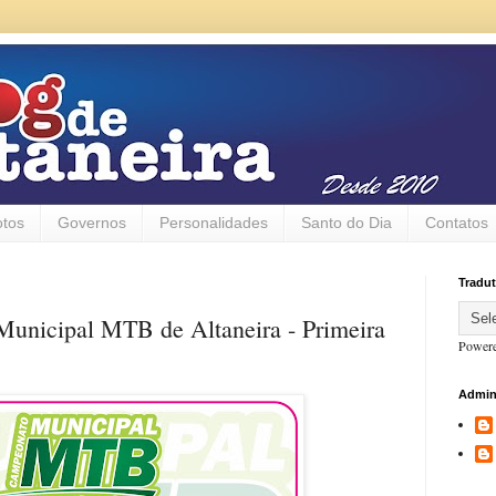
otos
Governos
Personalidades
Santo do Dia
Contatos
Tradut
 Municipal MTB de Altaneira - Primeira
Power
Admin