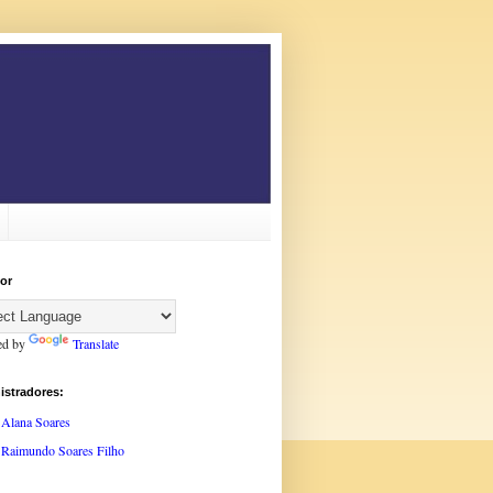
or
ed by
Translate
istradores:
Alana Soares
Raimundo Soares Filho