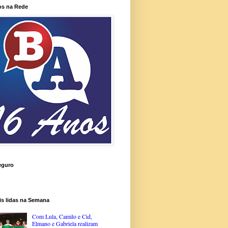
os na Rede
eguro
is lidas na Semana
Com Lula, Camilo e Cid,
Elmano e Gabriela realizam