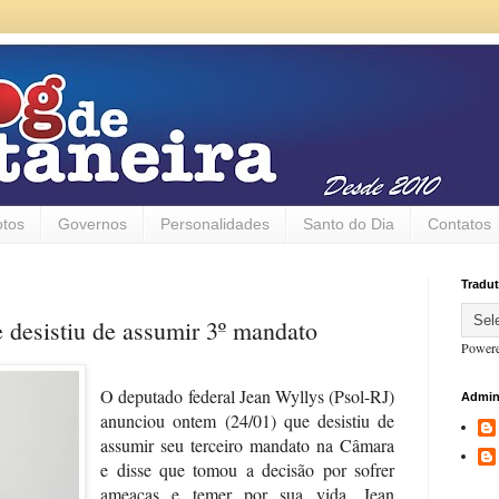
otos
Governos
Personalidades
Santo do Dia
Contatos
Tradut
 desistiu de assumir 3º mandato
Power
O deputado federal Jean Wyllys (Psol-RJ)
Admin
anunciou ontem
(24/01)
que desistiu de
assumir seu terceiro mandato na Câmara
e disse que tomou a decisão por sofrer
ameaças e temer por sua vida. Jean