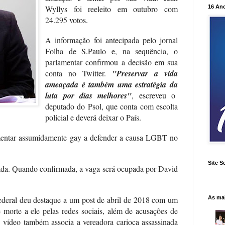
16 An
Wyllys foi reeleito em outubro com
24.295 votos.
A informação foi antecipada pelo jornal
Folha de S.Paulo e, na sequência, o
parlamentar confirmou a decisão em sua
conta no Twitter.
"Preservar a vida
ameaçada é também uma estratégia da
luta por dias melhores"
, escreveu o
deputado do Psol, que conta com escolta
policial e deverá deixar o País.
amentar assumidamente gay a defender a causa LGBT no
Site S
izada. Quando confirmada, a vaga será ocupada por David
As ma
ederal deu destaque a um post de abril de 2018 com um
morte a ele pelas redes sociais, além de acusações de
 O vídeo também associa a vereadora carioca assassinada