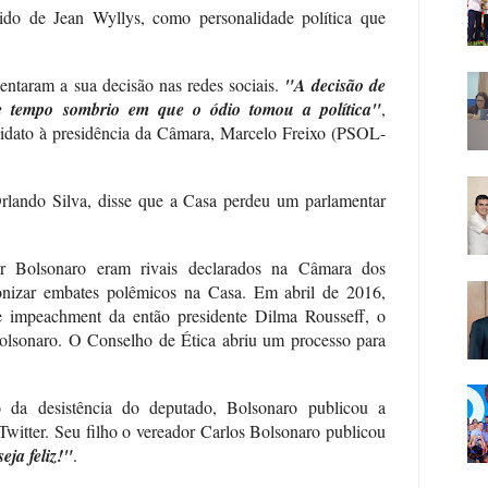
ido de Jean Wyllys, como personalidade política que
ntaram a sua decisão nas redes sociais.
"A decisão de
te tempo sombrio em que o ódio tomou a política"
,
didato à presidência da Câmara, Marcelo Freixo (PSOL-
lando Silva, disse que a Casa perdeu um parlamentar
ir Bolsonaro eram rivais declarados na Câmara dos
nizar embates polêmicos na Casa. Em abril de 2016,
e impeachment da então presidente Dilma Rousseff, o
olsonaro. O Conselho de Ética abriu um processo para
 da desistência do deputado, Bolsonaro publicou a
witter. Seu filho o vereador Carlos Bolsonaro publicou
eja feliz!"
.