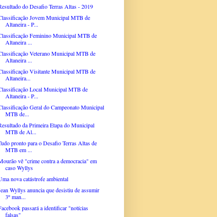
Resultado do Desafio Terras Altas - 2019
Classificação Jovem Municipal MTB de
Altaneira - P...
Classificação Feminino Municipal MTB de
Altaneira ...
Classificação Veterano Municipal MTB de
Altaneira ...
Classificação Visitante Municipal MTB de
Altaneira...
Classificação Local Municipal MTB de
Altaneira - P...
Classificação Geral do Campeonato Municipal
MTB de...
Resultado da Primeira Etapa do Municipal
MTB de Al...
Tudo pronto para o Desafio Terras Altas de
MTB em ...
Mourão vê "crime contra a democracia" em
caso Wyllys
Uma nova catástrofe ambiental
Jean Wyllys anuncia que desistiu de assumir
3º man...
Facebook passará a identificar "notícias
falsas"