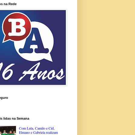
os na Rede
eguro
is lidas na Semana
Com Lula, Camilo e Cid,
Elmano e Gabriela realizam