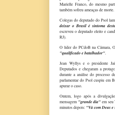
Marielle Franco, do mesmo part
também sofreu ameaças de morte.
Colegas do deputado do Psol lame
deixar o Brasil é sintoma des
escreveu o deputado eleito e can
RJ).
O líder do PCdoB na Câmara, Or
"qualificado e batalhador"
.
Jean Wyllys e o presidente Ja
Deputados e chegaram a protago
durante a análise do processo d
parlamentar do Psol cuspiu em B
apurar o caso.
Ontem, logo após a divulgação
mensagem
"grande dia"
em seu T
minutos depois:
"Vá com Deus e s