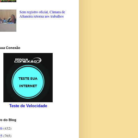
Sem registro oficial, Câmara de
Altaneira retorna aos trabalhos
 sua Conexão
Teste de Velocidade
vo do Blog
26
(432)
25
(765)