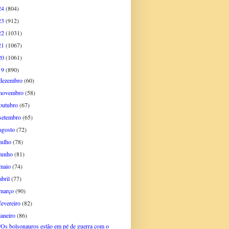
24
(804)
23
(912)
22
(1031)
21
(1067)
20
(1061)
19
(890)
dezembro
(60)
novembro
(58)
outubro
(67)
setembro
(65)
agosto
(72)
julho
(78)
junho
(81)
maio
(74)
abril
(77)
março
(90)
fevereiro
(82)
janeiro
(86)
“Os bolsonauros estão em pé de guerra com o