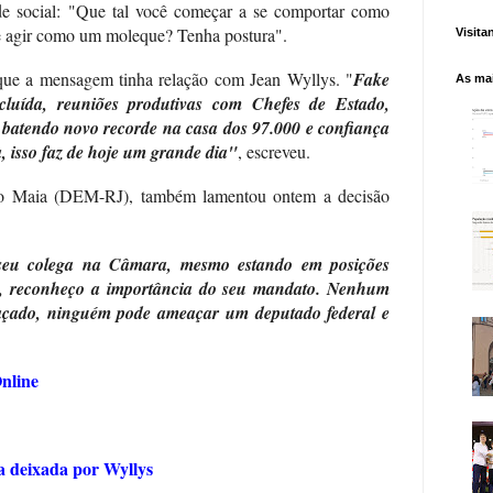
ede social: "Que tal você começar a se comportar como
de agir como um moleque? Tenha postura".
Visita
que a mensagem tinha relação com Jean Wyllys. "
Fake
As mai
luída, reuniões produtivas com Chefes de Estado,
 batendo novo recorde na casa dos 97.000 e confiança
, isso faz de hoje um grande dia"
, escreveu.
go Maia (DEM-RJ), também lamentou ontem a decisão
seu colega na Câmara, mesmo estando em posições
as, reconheço a importância do seu mandato. Nenhum
eaçado, ninguém pode ameaçar um deputado federal e
nline
a deixada por Wyllys