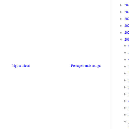
20
►
20
►
20
►
20
►
20
►
20
▼
►
►
►
Página inicial
Postagem mais antiga
►
►
►
►
►
►
►
►
▼