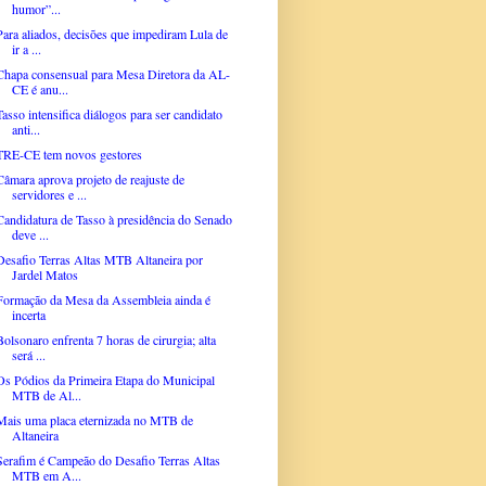
humor”...
Para aliados, decisões que impediram Lula de
ir a ...
Chapa consensual para Mesa Diretora da AL-
CE é anu...
Tasso intensifica diálogos para ser candidato
anti...
TRE-CE tem novos gestores
Câmara aprova projeto de reajuste de
servidores e ...
Candidatura de Tasso à presidência do Senado
deve ...
Desafio Terras Altas MTB Altaneira por
Jardel Matos
Formação da Mesa da Assembleia ainda é
incerta
Bolsonaro enfrenta 7 horas de cirurgia; alta
será ...
Os Pódios da Primeira Etapa do Municipal
MTB de Al...
Mais uma placa eternizada no MTB de
Altaneira
Serafim é Campeão do Desafio Terras Altas
MTB em A...