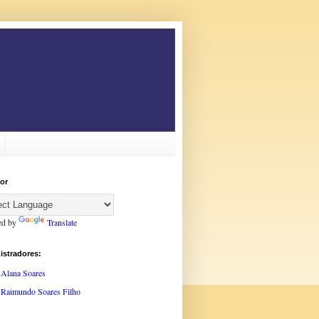
or
ed by
Translate
istradores:
Alana Soares
Raimundo Soares Filho