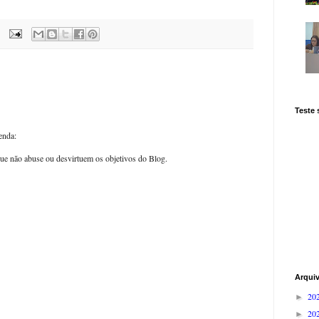
Teste
enda:
ue não abuse ou desvirtuem os objetivos do Blog.
Arqui
20
►
20
►