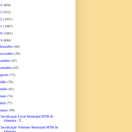
24
(804)
23
(912)
22
(1031)
21
(1067)
20
(1061)
19
(890)
dezembro
(60)
novembro
(58)
outubro
(67)
setembro
(65)
agosto
(72)
julho
(78)
junho
(81)
maio
(74)
abril
(77)
março
(90)
Classificação Local Municipal MTB de
Altaneira - T...
Classificação Veterano Municipal MTB de
Altaneira ...