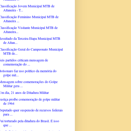
Classificação Jovem Municipal MTB de
Altaneira - T...
Classificação Feminino Municipal MTB de
Altaneira ...
Classificação Visitante Municipal MTB de
Altaneira...
Resultado da Terceira Etapa Municipal MTB
de Altan...
Classificação Geral do Campeonato Municipal
MTB de...
Seis partidos criticam mensagem de
comemoração do ...
Bolsonaro faz uso político da memória do
golpe mil...
Mensagem sobre comemorações do Golpe
Militar gera ...
Um dia, 21 anos de Ditadura Militar
Justiça proíbe comemoração de golpe militar
de 1964
Deputado quer suspensão de recursos federais
para ...
Fui torturado pela ditadura do Brasil. É isso
que ...