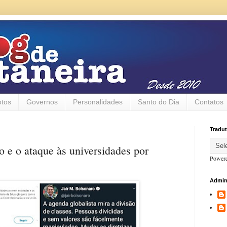
otos
Governos
Personalidades
Santo do Dia
Contatos
Tradut
 e o ataque às universidades por
Power
Admin