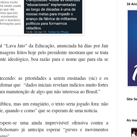
16 An
al “Lava Jato” da Educação, anunciada há dias por Jair
sagens feitos hoje pelo presidente mostram que se trata
nte ideológico, boa razão para o nome que para ela se
ecendo: as prioridades a serem ensinadas (sic) e os
afirmar que
“dados iniciais revelam indícios muito fortes
ra manutenção de algo que não interessa ao Brasil.”
Site S
blica, mas um estagiário, o texto seria jogado fora: não
e, quando e como” que se esperam de uma notícia.
As ma
espere-se uma ainda imprevisível ofensiva contra a
Bolsonaro já antecipa esperar “greves e movimentos
eiro”.