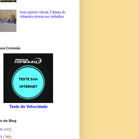
Sem registro oficial, Câmara de
Altaneira retorna aos trabalhos
 sua Conexão
Teste de Velocidade
vo do Blog
26
(432)
25
(765)