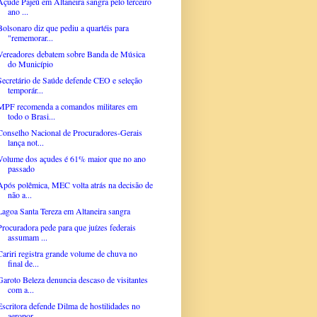
Açude Pajeú em Altaneira sangra pelo terceiro
ano ...
Bolsonaro diz que pediu a quartéis para
"rememorar...
Vereadores debatem sobre Banda de Música
do Município
Secretário de Saúde defende CEO e seleção
temporár...
MPF recomenda a comandos militares em
todo o Brasi...
Conselho Nacional de Procuradores-Gerais
lança not...
Volume dos açudes é 61% maior que no ano
passado
Após polêmica, MEC volta atrás na decisão de
não a...
Lagoa Santa Tereza em Altaneira sangra
Procuradora pede para que juízes federais
assumam ...
Cariri registra grande volume de chuva no
final de...
Garoto Beleza denuncia descaso de visitantes
com a...
Escritora defende Dilma de hostilidades no
aeropor...