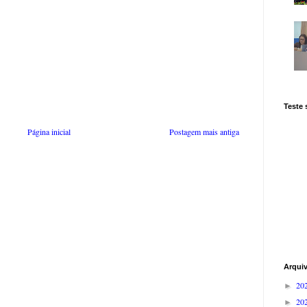
Teste
Página inicial
Postagem mais antiga
Arqui
20
►
20
►