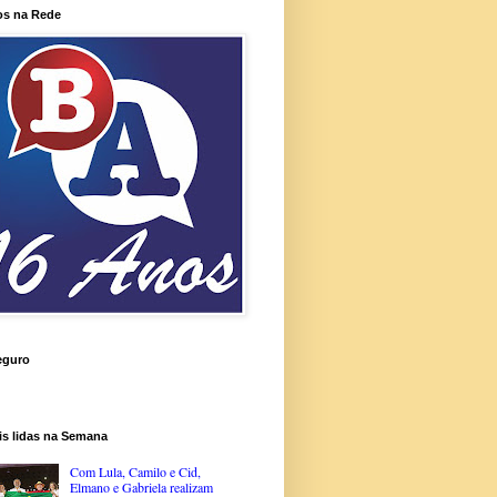
os na Rede
eguro
is lidas na Semana
Com Lula, Camilo e Cid,
Elmano e Gabriela realizam