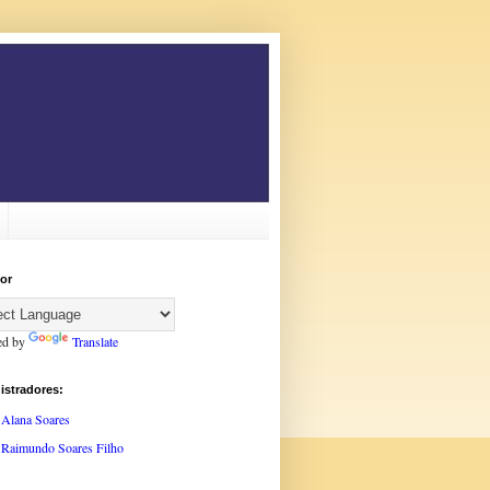
or
ed by
Translate
istradores:
Alana Soares
Raimundo Soares Filho