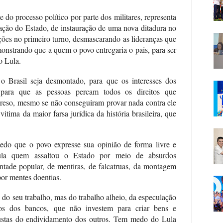
e do processo político por parte dos militares, representa
zação do Estado, de instauração de uma nova ditadura no
ições no primeiro turno, desmascarando as lideranças que
emonstrando que a quem o povo entregaria o pais, para ser
o Lula.
 o Brasil seja desmontado, para que os interesses dos
, para que as pessoas percam todos os direitos que
preso, mesmo se não conseguiram provar nada contra ele
vitima da maior farsa jurídica da história brasileira, que
o que o povo expresse sua opinião de forma livre e
la quem assaltou o Estado por meio de absurdos
ntade popular, de mentiras, de falcatruas, da montagem
or mentes doentias.
o seu trabalho, mas do trabalho alheio, da especulação
scos dos bancos, que não investem para criar bens e
ustas do endividamento dos outros. Tem medo do Lula