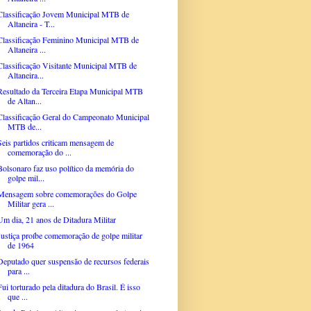
Classificação Jovem Municipal MTB de
Altaneira - T...
Classificação Feminino Municipal MTB de
Altaneira ...
Classificação Visitante Municipal MTB de
Altaneira...
Resultado da Terceira Etapa Municipal MTB
de Altan...
Classificação Geral do Campeonato Municipal
MTB de...
Seis partidos criticam mensagem de
comemoração do ...
Bolsonaro faz uso político da memória do
golpe mil...
Mensagem sobre comemorações do Golpe
Militar gera ...
Um dia, 21 anos de Ditadura Militar
Justiça proíbe comemoração de golpe militar
de 1964
Deputado quer suspensão de recursos federais
para ...
Fui torturado pela ditadura do Brasil. É isso
que ...