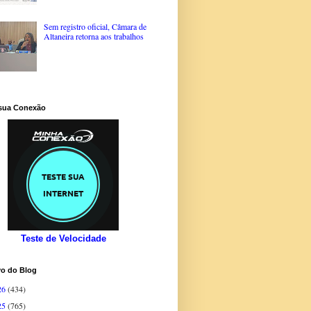
Sem registro oficial, Câmara de
Altaneira retorna aos trabalhos
 sua Conexão
Teste de Velocidade
vo do Blog
26
(434)
25
(765)