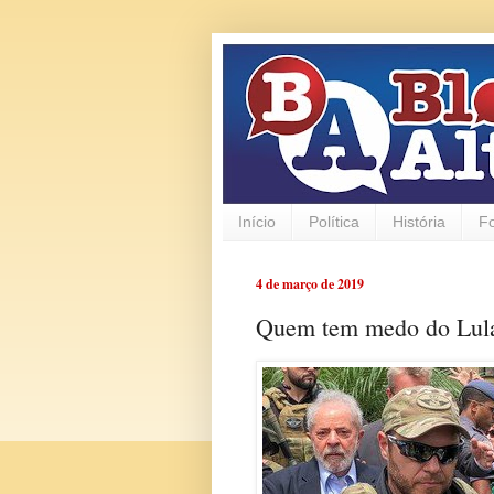
Início
Política
História
F
4 de março de 2019
Quem tem medo do Lula