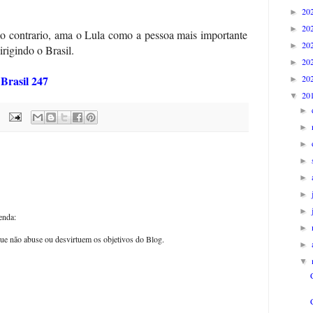
20
►
20
►
 contrario, ama o Lula como a pessoa mais importante
20
►
irigindo o Brasil.
20
►
20
Brasil 247
l
►
20
▼
►
►
►
►
►
►
►
enda:
►
ue não abuse ou desvirtuem os objetivos do Blog.
►
▼