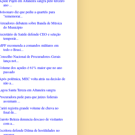
Açude Pajeú em Altaneira sangra pelo terceiro
ano ...
Bolsonaro diz que pediu a quartéis para
"rememorar...
Vereadores debatem sobre Banda de Música
do Município
Secretário de Saúde defende CEO e seleção
temporár...
MPF recomenda a comandos militares em
todo o Brasi...
Conselho Nacional de Procuradores-Gerais
lança not...
Volume dos açudes é 61% maior que no ano
passado
Após polêmica, MEC volta atrás na decisão de
não a...
Lagoa Santa Tereza em Altaneira sangra
Procuradora pede para que juízes federais
assumam ...
Cariri registra grande volume de chuva no
final de...
Garoto Beleza denuncia descaso de visitantes
com a...
Escritora defende Dilma de hostilidades no
aeropor...