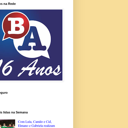
os na Rede
eguro
is lidas na Semana
Com Lula, Camilo e Cid,
Elmano e Gabriela realizam