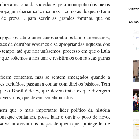
sobre a maioria da sociedade, pelo monopólio dos meios
Visita
propagam diariamente mentiras – como as de que o Lula
de prova -, para servir às grandes fortunas que os
As mai
ogar os latino-americanos contra os latino-americanos,
esses de derrubar governos e se apropriar das riquezas dos
to tempo, até que nos uníssemos, processo em que o Lula
que voltemos a nos unir e resistirmos contra suas garras
icam contentes, mas se sentem ameaçados quando a
tes excluídos, passam a contar com direitos básicos. Tem
ue o Brasil é deles, que devem tratar os que divergem
dversários, que devem ser eliminados.
 que o mais importante líder político da história
com que contamos, possa falar e ouvir o povo de novo,
a voltar a estar nos braços de quem quer protege-lo, de