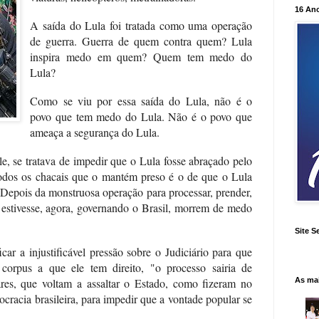
16 An
A saída do Lula foi tratada como uma operação
de guerra. Guerra de quem contra quem? Lula
inspira medo em quem? Quem tem medo do
Lula?
Como se viu por essa saída do Lula, não é o
povo que tem medo do Lula. Não é o povo que
ameaça a segurança do Lula.
le, se tratava de impedir que o Lula fosse abraçado pelo
odos os chacais que o mantém preso é o de que o Lula
. Depois da monstruosa operação para processar, prender,
 estivesse, agora, governando o Brasil, morrem de medo
Site S
car a injustificável pressão sobre o Judiciário para que
orpus a que ele tem direito, "o processo sairia de
As ma
ares, que voltam a assaltar o Estado, como fizeram no
cracia brasileira, para impedir que a vontade popular se