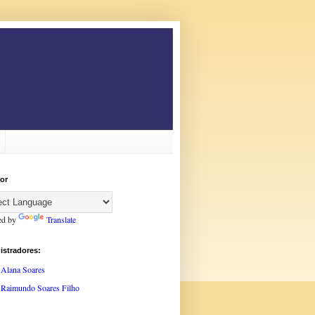
or
ed by
Translate
istradores:
Alana Soares
Raimundo Soares Filho