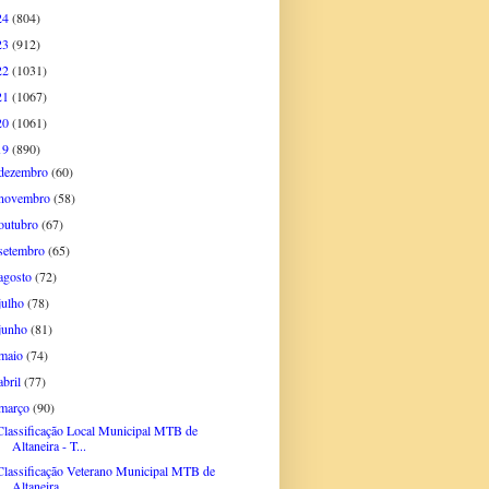
24
(804)
23
(912)
22
(1031)
21
(1067)
20
(1061)
19
(890)
dezembro
(60)
novembro
(58)
outubro
(67)
setembro
(65)
agosto
(72)
julho
(78)
junho
(81)
maio
(74)
abril
(77)
março
(90)
Classificação Local Municipal MTB de
Altaneira - T...
Classificação Veterano Municipal MTB de
Altaneira ...