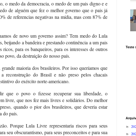
, o medo da democracia, o medo de um pais digno e e
do de alguém que fez o melhor governo que o pais já
0% de referencias negativas na mídia, mas com 87% de
hamos de novo um governo assim? Tem medo do Lula
, beijando a bandeira e prestando continência a um pais
Teste
 ricos, para os banqueiros, para os interesses de outros
sso povo, da destruição do nosso país.
a grande maioria dos brasileiros. Por isso queríamos que
 a reconstrução do Brasil e não preso pelos chacais
stintivo do exército norte-americano.
ir que o povo o fizesse recuperar sua liberdade, o
m livre, que nos fez mais livres e solidários. Do melhor
reso, quando o pior dos brasileiros, que deveria estar
a do país.
Arqui
o. Porque Lula Livre representaria riscos para seus
20
►
 para seu obscurantismo, para seus preconceitos e para sua
20
►