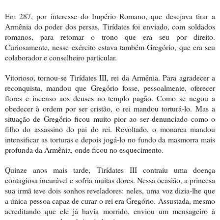
Em 287, por interesse do Império Romano, que desejava tirar a
Armênia do poder dos persas, Tirídates foi enviado, com soldados
romanos, para retomar o trono que era seu por direito.
Curiosamente, nesse exército estava também Gregório, que era seu
colaborador e conselheiro particular.
Vitorioso, tornou-se Tirídates III, rei da Armênia. Para agradecer a
reconquista, mandou que Gregório fosse, pessoalmente, oferecer
flores e incenso aos deuses no templo pagão. Como se negou a
obedecer à ordem por ser cristão, o rei mandou torturá-lo. Mas a
situação de Gregório ficou muito pior ao ser denunciado como o
filho do assassino do pai do rei. Revoltado, o monarca mandou
intensificar as torturas e depois jogá-lo no fundo da masmorra mais
profunda da Armênia, onde ficou no esquecimento.
Quinze anos mais tarde, Tirídates III contraiu uma doença
contagiosa incurável e sofria muitas dores. Nessa ocasião, a princesa
sua irmã teve dois sonhos reveladores: neles, uma voz dizia-lhe que
a única pessoa capaz de curar o rei era Gregório. Assustada, mesmo
acreditando que ele já havia morrido, enviou um mensageiro à