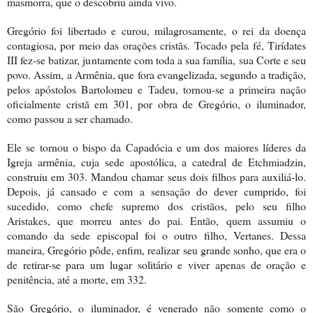
masmorra, que o descobriu ainda vivo.
Gregório foi libertado e curou, milagrosamente, o rei da doença
contagiosa, por meio das orações cristãs. Tocado pela fé, Tirídates
III fez-se batizar, juntamente com toda a sua família, sua Corte e seu
povo. Assim, a Armênia, que fora evangelizada, segundo a tradição,
pelos apóstolos Bartolomeu e Tadeu, tornou-se a primeira nação
oficialmente cristã em 301, por obra de Gregório, o iluminador,
como passou a ser chamado.
Ele se tornou o bispo da Capadócia e um dos maiores líderes da
Igreja armênia, cuja sede apostólica, a catedral de Etchmiadzin,
construiu em 303. Mandou chamar seus dois filhos para auxiliá-lo.
Depois, já cansado e com a sensação do dever cumprido, foi
sucedido, como chefe supremo dos cristãos, pelo seu filho
Aristakes, que morreu antes do pai. Então, quem assumiu o
comando da sede episcopal foi o outro filho, Vertanes. Dessa
maneira, Gregório pôde, enfim, realizar seu grande sonho, que era o
de retirar-se para um lugar solitário e viver apenas de oração e
penitência, até a morte, em 332.
São Gregório, o iluminador, é venerado não somente como o