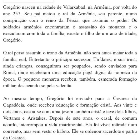
Gregório nasceu na cidade de Valarxabad, na Armênia, por volta do
ano 257. Seu pai matou o rei da Armênia, seu parente, numa
conspiração com o reino da Pérsia, que assumiu o poder. Os
soldados armênios encontraram o assassino do monarca e o
executaram com toda a família, exceto o filho de um ano de idade,
Gregório.
O rei persa assumiu o trono da Armênia, não sem antes matar toda a
família real. Entretanto o príncipe sucessor, Tirídates, e sua irmã,
ainda crianças, conseguiram ser poupados, sendo enviados para
Roma, onde receberam uma educação pagã digna da nobreza da
época. O pequeno monarca recebeu, também, esmerada formação
militar, destacando-se pela valentia.
Ao mesmo tempo, Gregório foi enviado para a Cesarea da
Capadócia, onde recebeu educação e formação cristã. Aos vinte e
dois anos, casou-se com uma jovem também cristã e teve dois filhos,
Vertanes e Aristakes. Depois de sete anos, o casal, de comum
acordo, interrompeu a vida matrimonial. Ela foi viver retirada num
convento, mas sem vestir o hábito. Ele se ordenou sacerdote e partiu
da Cesarea.