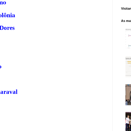
omo
Visita
lônia
As mai
 Dores
o
laraval