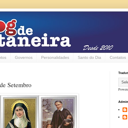
otos
Governos
Personalidades
Santo do Dia
Contatos
Tradut
 de Setembro
Power
Admin