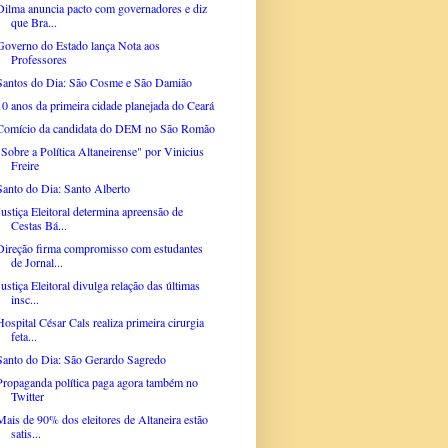
Dilma anuncia pacto com governadores e diz
que Bra...
Governo do Estado lança Nota aos
Professores
Santos do Dia: São Cosme e São Damião
10 anos da primeira cidade planejada do Ceará
Comício da candidata do DEM no São Romão
"Sobre a Política Altaneirense" por Vinicius
Freire
Santo do Dia: Santo Alberto
Justiça Eleitoral determina apreensão de
Cestas Bá...
Direção firma compromisso com estudantes
de Jornal...
Justiça Eleitoral divulga relação das últimas
insc...
Hospital César Cals realiza primeira cirurgia
feta...
Santo do Dia: São Gerardo Sagredo
Propaganda política paga agora também no
Twitter
Mais de 90% dos eleitores de Altaneira estão
satis...