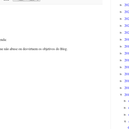
20
►
20
►
20
►
20
►
20
►
20
enda:
►
20
►
ue não abuse ou desvirtuem os objetivos do Blog.
20
►
20
►
20
►
20
►
20
►
20
►
20
▼
►
►
►
▼