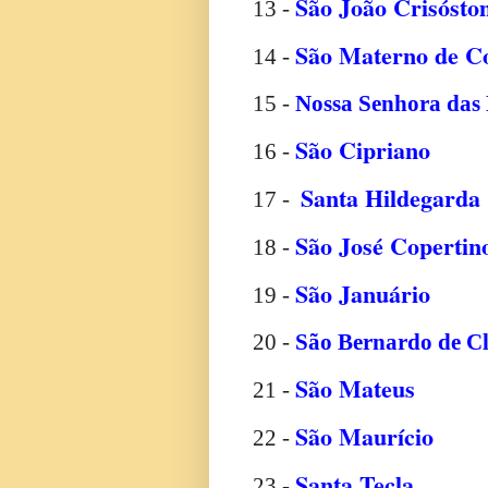
São João Crisóst
13 -
São Materno de Co
14 -
15 -
Nossa Senhora das
São Cipriano
16 -
Santa Hildegarda
17 -
São José Copertin
18 -
São Januário
19 -
20 -
São Bernardo de C
São Mateus
21 -
São Maurício
22 -
Santa Tecla
23 -