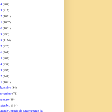
24
(804)
23
(912)
22
(1031)
21
(1067)
20
(1061)
19
(890)
18
(1124)
17
(925)
16
(761)
15
(807)
14
(834)
13
(992)
12
(741)
11
(1081)
dezembro
(84)
novembro
(71)
outubro
(89)
setembro
(114)
Grande Comício de Encerramento da