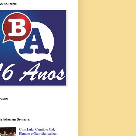
os na Rede
eguro
is lidas na Semana
Com Lula, Camilo e Cid,
Elmano e Gabriela realizam