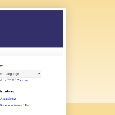
or
ed by
Translate
istradores:
Alana Soares
Raimundo Soares Filho