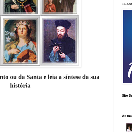
16 An
to ou da Santa e leia a síntese da sua
história
Site S
As ma