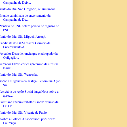
Campanha de Delv...
Santo do Dia: São Gregório, o iluminador
Grande caminhada de encerramento da
Campanha de De...
Plenário do TSE defere pedido de registro do
PSD
Santo do Dia: São Miguel, Arcanjo
Candidata do DEM realiza Comício de
Encerramento d...
Vereador Deza denuncia que o advogado da
Coligação...
Vereador Flavio critica apreensão das Cestas
Básic...
Santo do Dia: São Wenceslau
Sobre a diligência da Justiça Eleitoral na Ação
So...
Secretária de Ação Social lança Nota sobre a
apree...
Comissão encerra trabalhos sobre revisão da
Lei Or...
Santo do Dia: São Vicente de Paulo
"Sobre a Política Altaneirense" por Cicero
Lourenço