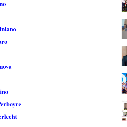
no
iniano
oro
nova
ino
Perboyre
rlecht