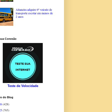
Altaneira adquire 6º veículo de
transporte escolar em menos de
2 anos
 sua Conexão
Teste de Velocidade
vo do Blog
26
(428)
25
(765)