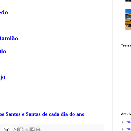
edo
Damião
Teste
ulo
jo
 os Santos e Santas de cada dia do ano
Arqui
20
►
20
►