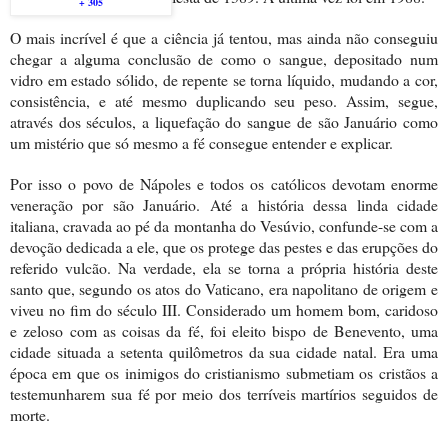
+ 305
O mais incrível é que a ciência já tentou, mas ainda não conseguiu
chegar a alguma conclusão de como o sangue, depositado num
vidro em estado sólido, de repente se torna líquido, mudando a cor,
consistência, e até mesmo duplicando seu peso. Assim, segue,
através dos séculos, a liquefação do sangue de são Januário como
um mistério que só mesmo a fé consegue entender e explicar.
Por isso o povo de Nápoles e todos os católicos devotam enorme
veneração por são Januário. Até a história dessa linda cidade
italiana, cravada ao pé da montanha do Vesúvio, confunde-se com a
devoção dedicada a ele, que os protege das pestes e das erupções do
referido vulcão. Na verdade, ela se torna a própria história deste
santo que, segundo os atos do Vaticano, era napolitano de origem e
viveu no fim do século III. Considerado um homem bom, caridoso
e zeloso com as coisas da fé, foi eleito bispo de Benevento, uma
cidade situada a setenta quilômetros da sua cidade natal. Era uma
época em que os inimigos do cristianismo submetiam os cristãos a
testemunharem sua fé por meio dos terríveis martírios seguidos de
morte.