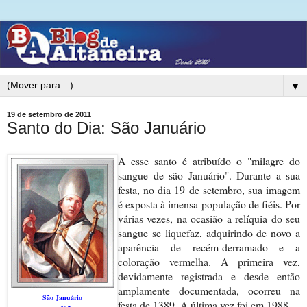
▼
19 de setembro de 2011
Santo do Dia: São Januário
A esse santo é atribuído o "milagre do
sangue de são Januário". Durante a sua
festa, no dia 19 de setembro, sua imagem
é exposta à imensa população de fiéis. Por
várias vezes, na ocasião a relíquia do seu
sangue se liquefaz, adquirindo de novo a
aparência de recém-derramado e a
coloração vermelha. A primeira vez,
devidamente registrada e desde então
amplamente documentada, ocorreu na
São Januário
festa de
1389. A
última vez foi em 1988.