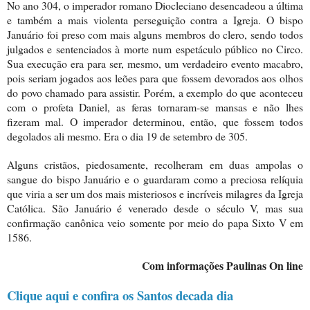
No ano 304, o imperador romano Diocleciano desencadeou a última
e também a mais violenta perseguição contra a Igreja. O bispo
Januário foi preso com mais alguns membros do clero, sendo todos
julgados e sentenciados à morte num espetáculo público no Circo.
Sua execução era para ser, mesmo, um verdadeiro evento macabro,
pois seriam jogados aos leões para que fossem devorados aos olhos
do povo chamado para assistir. Porém, a exemplo do que aconteceu
com o profeta Daniel, as feras tornaram-se mansas e não lhes
fizeram mal. O imperador determinou, então, que fossem todos
degolados ali mesmo. Era o dia 19 de setembro de 305.
Alguns cristãos, piedosamente, recolheram em duas ampolas o
sangue do bispo Januário e o guardaram como a preciosa relíquia
que viria a ser um dos mais misteriosos e incríveis milagres da Igreja
Católica. São Januário é venerado desde o século V, mas sua
confirmação canônica veio somente por meio do papa Sixto V em
1586.
Com informações Paulinas On line
Clique aqui e confira os Santos decada dia